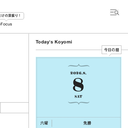
bだけの深掘り！
e
Focus
Today's Koyomi
今日の暦
2026
.
8
.
8
SAT
六曜
先勝