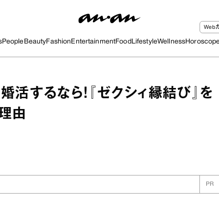
We
s
People
Beauty
Fashion
Entertainment
Food
Lifestyle
Wellness
Horoscop
婚活するなら！『ゼクシィ縁結び』を
理由
PR