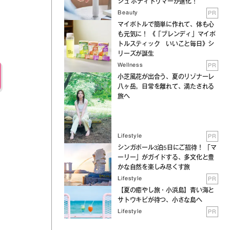
シュ ボディトリマーが進化！
Beauty
PR
マイボトルで簡単に作れて、体も心
も元気に！ 《「ブレンディ」マイボ
トルスティック いいこと毎日》シ
リーズが誕生
Wellness
PR
小芝風花が出合う、夏のリゾナーレ
八ヶ岳。日常を離れて、満たされる
旅へ
Lifestyle
PR
シンガポール3泊5日にご招待！ 「マ
ーリー」がガイドする、多文化と豊
かな自然を楽しみ尽くす旅
Lifestyle
PR
【夏の癒やし旅・小浜島】青い海と
サトウキビが待つ、小さな島へ
Lifestyle
PR