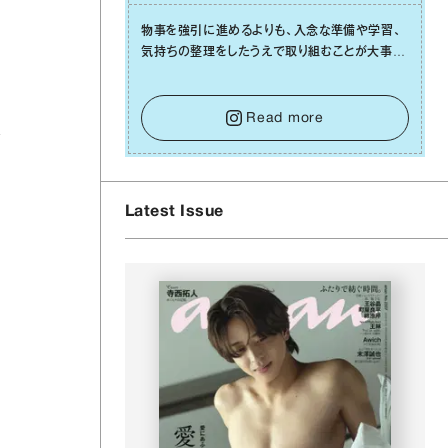
物事を強引に進めるよりも、⼊念な準備や学習、
気持ちの整理をしたうえで取り組むことが⼤事な
⽇です。先の⾒えない不安に⼼が曇ってしまって
も焦らないで。意思を伝える⼯夫をしたり、あなた
と
⾃⾝や疲れていそうな⼈をいたわることに時間を
Read more
使いましょう。ここでしっかりとエネルギーを蓄
ク
え、困難を乗り越える⼒に変えましょう。
Latest Issue