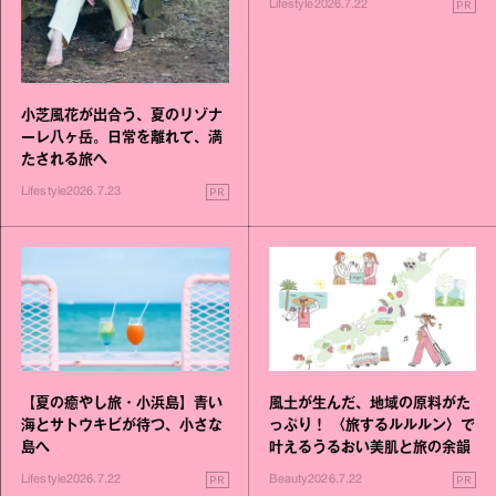
PR
Lifestyle
2026.7.22
小芝風花が出合う、夏のリゾナ
ーレ八ヶ岳。日常を離れて、満
たされる旅へ
PR
Lifestyle
2026.7.23
【夏の癒やし旅・小浜島】青い
風土が生んだ、地域の原料がた
海とサトウキビが待つ、小さな
っぷり！ 〈旅するルルルン〉で
島へ
叶えるうるおい美肌と旅の余韻
PR
PR
Lifestyle
2026.7.22
Beauty
2026.7.22