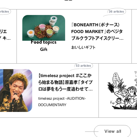
40
articles
36
articles
r
『BONEARTH（ボナース）
 アトリエ
FOOD MARKET』のベジタ
レープ キャ
ブルクラフトアイスクリーム
｜chico
｜真野知子の「おいしいギフ
おいしいギフト
ト」
53
articles
【timelesz project ＃ここか
ら始まる物語】原嘉孝「タイプ
ロは夢をもう一度追わせてく
れた場所」
timelesz project -AUDITION-
DOCUMENTARY
View all