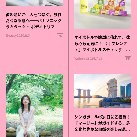
彼の想いが二人をつなぐ。触れ
たくなる肌へ──パナソニック
ラムダッシュ ボディトリマーが
進化！
PR
Beauty
2026.8.5
マイボトルで簡単に作れて、体
も心も元気に！ 《「ブレンデ
ィ」マイボトルスティック い
いこと毎日》シリーズが誕生
PR
Wellness
2026.7.27
シンガポール3泊5日にご招待！
「マーリー」がガイドする、多
文化と豊かな自然を楽しみ尽く
す旅