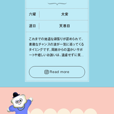
六曜
⼤安
選日
天恩⽇
これまでの地道な頑張りが認められて、
素敵なチャンスの波が⼀気に巡ってくる
タイミングです。周囲からの温かいサポ
ートや嬉しいお誘いは、遠慮せずに笑顔
で受け取りましょう。みんなと⼀緒に幸
せになっていくイメージを持って⼀歩を
踏み出して。⼀⼈⼀⼈の良いところが混
Read more
ざり合い、ハッピーな未来が形作られて
いきます。