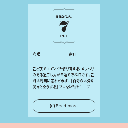
2026
.
8
.
7
FRI
六曜
⾚⼝
昼と夜でマインドを切り替える、メリハリ
のある過ごし⽅が幸運を呼ぶ⽇です。昼
間は周囲に惑わされず、「⾃分の本分を
淡々と全うする」ブレない軸をキープし
て。そして夜は、疲れや寂しさから⽢い
⾔葉に流されないよう、⼼にしっかりブ
レーキをかけること。この意識の切り替
Read more
えが、あなたに確かな安⼼感をもたらす
はずです。