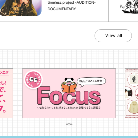
れた場所」
timelesz project -AUDITION-
DOCUMENTARY
View all