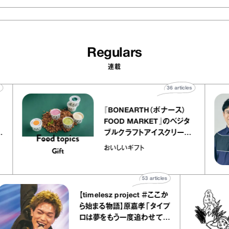
Regulars
連載
ticles
36
articles
『BONEARTH（ボナース）
リエ
FOOD MARKET』のベジタ
 キャ
ブルクラフトアイスクリーム
ico
｜真野知子の「おいしいギフ
おいしいギフト
ト」
53
articles
【timelesz project ＃ここか
ら始まる物語】原嘉孝「タイプ
ロは夢をもう一度追わせてく