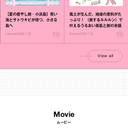
【夏の癒やし旅・小浜島】青い
風土が生んだ、地域の原料がた
海とサトウキビが待つ、小さな
っぷり！ 〈旅するルルルン〉で
島へ
叶えるうるおい美肌と旅の余韻
PR
PR
Lifestyle
2026.7.22
Beauty
2026.7.22
View all
Movie
ムービー