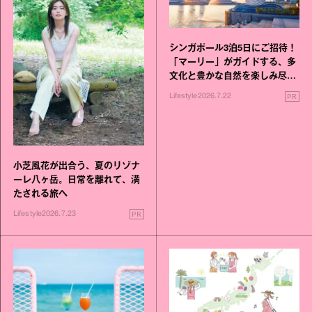
シンガポール3泊5日にご招待！
「マーリー」がガイドする、多
文化と豊かな自然を楽しみ尽く
す旅
PR
Lifestyle
2026.7.22
小芝風花が出合う、夏のリゾナ
ーレ八ヶ岳。日常を離れて、満
たされる旅へ
PR
Lifestyle
2026.7.23