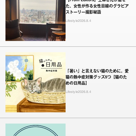
【From Editors】王林さんが魅せ
た、女性が作る女性目線のグラビア
ストーリー撮影秘話
Lifestyle
2026.8.4
「暑い」と言えない猫のために。愛
猫の熱中症対策グッズ5つ【猫のた
めの日用品】
Lifestyle
2026.8.4