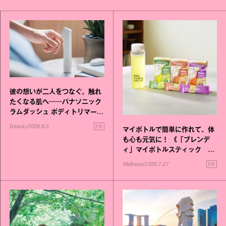
彼の想いが二人をつなぐ。触れ
たくなる肌へ──パナソニック
ラムダッシュ ボディトリマーが
進化！
PR
Beauty
2026.8.5
マイボトルで簡単に作れて、体
も心も元気に！ 《「ブレンデ
ィ」マイボトルスティック い
いこと毎日》シリーズが誕生
PR
Wellness
2026.7.27