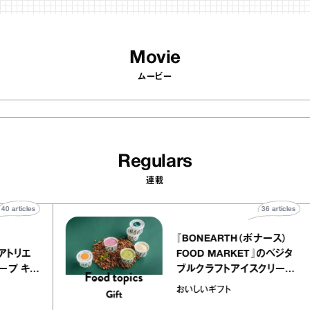
Movie
ムービー
Regulars
連載
40
articles
36
artic
elier
『BONEARTH（ボナース
アリー アトリエ
FOOD MARKET』のベジ
ルクレープ キャ
ブルクラフトアイスクリー
ほか｜chico
｜真野知子の「おいしい
おいしいギフト
物”
ト」