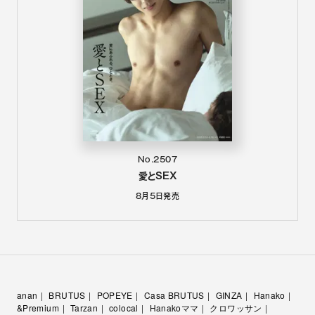
No.2507
愛とSEX
8月5日
発売
anan
BRUTUS
POPEYE
Casa BRUTUS
GINZA
Hanako
&Premium
Tarzan
colocal
Hanakoママ
クロワッサン