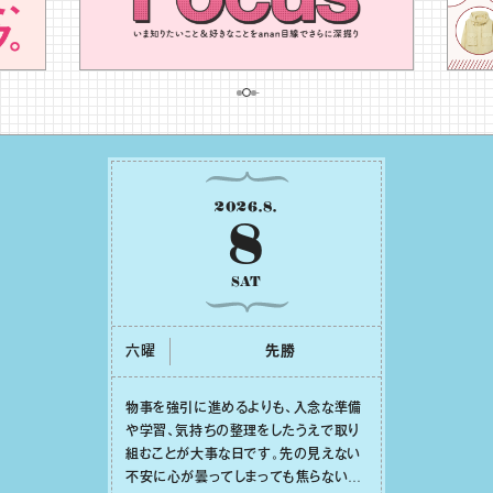
2026
.
8
.
8
SAT
六曜
先勝
物事を強引に進めるよりも、⼊念な準備
や学習、気持ちの整理をしたうえで取り
組むことが⼤事な⽇です。先の⾒えない
不安に⼼が曇ってしまっても焦らない