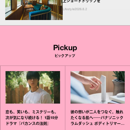
上ショートトリップを
Lifestyle
2026.8.2
Pickup
ピックアップ
恋も、笑いも、ミステリーも。
彼の想いが二人をつなぐ。触れ
次が気になり続ける！ 1話15分
たくなる肌へ──パナソニック
ドラマ『バカンスの法則』
ラムダッシュ ボディトリマーが
進化！