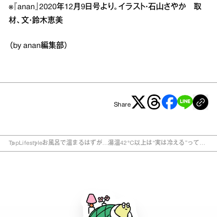
※『anan』2020年12月9日号より。イラスト・石山さやか 取
材、文・鈴木恵美
（by anan編集部）
Share
Top
Lifestyle
お風呂で温まるはずが…湯温42°C以上は“実は冷える”って本
当？