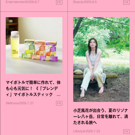
PR
PR
Entertainment
2026.8.7
Beauty
2026.8.5
マイボトルで簡単に作れて、体
も心も元気に！ 《「ブレンデ
ィ」マイボトルスティック い
いこと毎日》シリーズが誕生
PR
Wellness
2026.7.27
小芝風花が出合う、夏のリゾナ
ーレ八ヶ岳。日常を離れて、満
たされる旅へ
PR
Lifestyle
2026.7.23