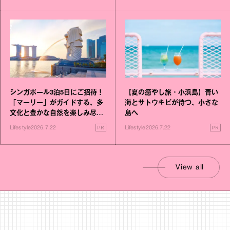
シンガポール3泊5日にご招待！
【夏の癒やし旅・小浜島】青い
「マーリー」がガイドする、多
海とサトウキビが待つ、小さな
文化と豊かな自然を楽しみ尽く
島へ
す旅
PR
PR
Lifestyle
2026.7.22
Lifestyle
2026.7.22
View all