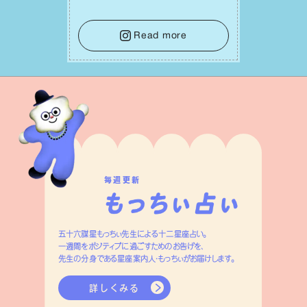
で。意思を伝える⼯夫をしたり、あなた⾃
⾝や疲れていそうな⼈をいたわることに
時間を使いましょう。ここでしっかりとエ
Read more
ネルギーを蓄え、困難を乗り越える⼒に
変えましょう。
毎週更新
五十六謀星もっちぃ先生による十二星座占い。
一週間をポジティブに過ごすためのお告げを、
先生の分身である星座案内人・もっちぃがお届けします。
詳しくみる