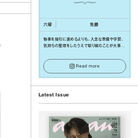
六曜
先勝
物事を強引に進めるよりも、⼊念な準備や学習、
の
気持ちの整理をしたうえで取り組むことが⼤事な
⽇です。先の⾒えない不安に⼼が曇ってしまって
も焦らないで。意思を伝える⼯夫をしたり、あなた
⾃⾝や疲れていそうな⼈をいたわることに時間を
Read more
使いましょう。ここでしっかりとエネルギーを蓄
え、困難を乗り越える⼒に変えましょう。
Latest Issue