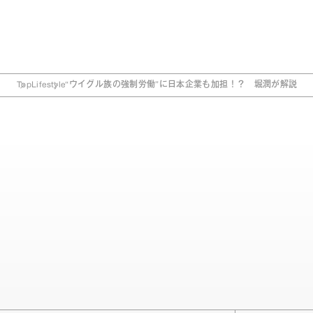
Top
Lifestyle
“ウイグル族の強制労働”に日本企業も加担！？ 堀潤が解説