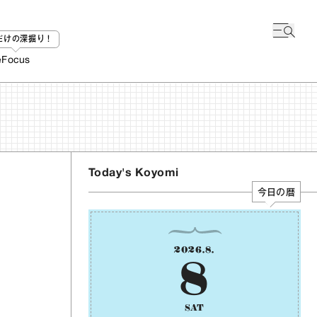
bだけの深掘り！
e
Focus
Today's Koyomi
今日の暦
2026
.
8
.
8
SAT