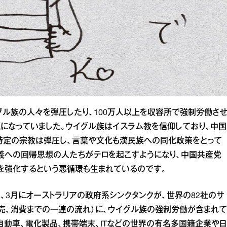
ル族の人々を弾圧したり、100万人以上を収容所で強制労働さ
になっていました。ウイグル族はイスラム教を信仰しており、中国
特定の宗教は弾圧し、言葉や文化も漢民族への同化政策をとって
義への回帰思想の人たちがテロを起こすようになり、中国共産党
を強化するという悪循環も生まれているのです。
、3月にオーストラリアの政府系シンクタンクが、世界の82社のサ
売、消費までの一連の流れ）に、ウイグル族の強制労働が含まれて
自動車、電化製品、携帯端末、ITなどの世界の有名多国籍企業や日