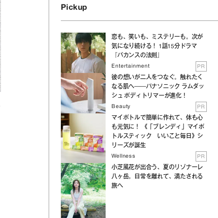
Pickup
恋も、笑いも、ミステリーも。次が
気になり続ける！ 1話15分ドラマ
『バカンスの法則』
Entertainment
PR
彼の想いが二人をつなぐ。触れたく
なる肌へ──パナソニック ラムダッ
シュ ボディトリマーが進化！
Beauty
PR
せ
マイボトルで簡単に作れて、体も心
も元気に！ 《「ブレンディ」マイボ
トルスティック いいこと毎日》シ
リーズが誕生
Wellness
PR
小芝風花が出合う、夏のリゾナーレ
八ヶ岳。日常を離れて、満たされる
旅へ