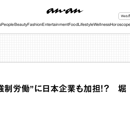
We
s
People
Beauty
Fashion
Entertainment
Food
Lifestyle
Wellness
Horoscop
強制労働”に日本企業も加担！？ 堀