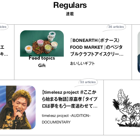
Regulars
連載
40
articles
36
articles
『BONEARTH（ボナース）
アトリエ
FOOD MARKET』のベジタ
ープ キャ
ブルクラフトアイスクリーム
chico
｜真野知子の「おいしいギフ
おいしいギフト
ト」
53
articles
【timelesz project ＃ここか
ら始まる物語】原嘉孝「タイプ
ロは夢をもう一度追わせてく
れた場所」
timelesz project -AUDITION-
DOCUMENTARY