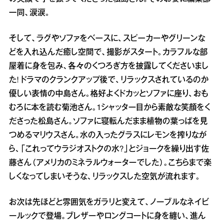
一同、涙涙。
そして、ラグやソファをベースに、スピーカーやグリーンな
どを入れ込んだ癒し空間で、撮影がスタート。カラフルな部
屋着に身を包み、各々のくつろぎ方を披露してくださいまし
た! ドラマのクランクアップ後で、リラックスされているのか
優しい表情の中島さん。格好よくドカッとソファに座り、おも
むろに本を読む菊池さん。1シャッター目から素敵な笑顔をく
ださった松島さん。ソファに寝転んだまま植物の葉っぱを見
つめるマリウスさん。水の入ったグラスにレモンを搾りなが
ら、「これってウラジオストクの水?」とジョークを繰り出す佐
藤さん（アメリカのミネラルウォーターでした）。こちらまで楽
しくなってしまいそうな、リラックスした空気が流れます。
お次は先ほどと雰囲気をガラリと変えて、ノーブルなネイビ
ールックで登場。ブレザーやロングコートに身を纏い、進ん