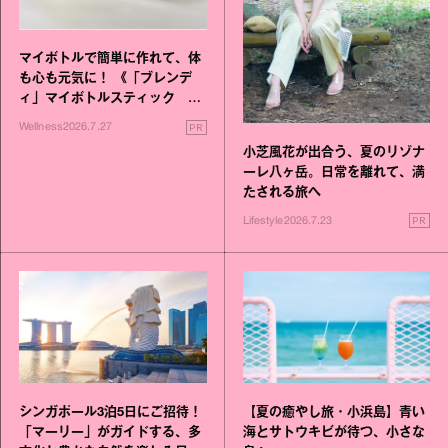
マイボトルで簡単に作れて、体
も心も元気に！ 《「ブレンデ
ィ」マイボトルスティック い
いこと毎日》シリーズが誕生
PR
Wellness
2026.7.27
小芝風花が出合う、夏のリゾナ
ーレ八ヶ岳。日常を離れて、満
たされる旅へ
PR
Lifestyle
2026.7.23
シンガポール3泊5日にご招待！
【夏の癒やし旅・小浜島】青い
「マーリー」がガイドする、多
海とサトウキビが待つ、小さな