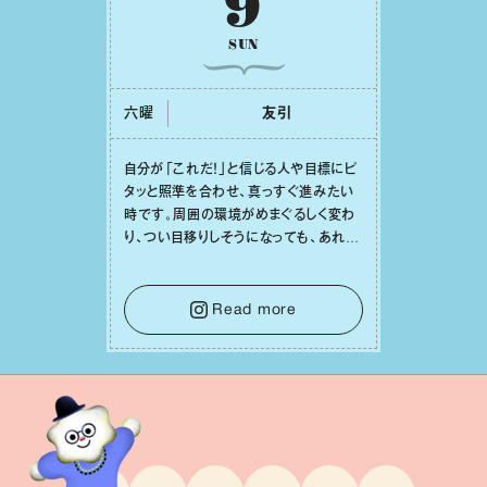
9
SUN
六曜
友引
⾃分が「これだ！」と信じる⼈や⽬標にピ
タッと照準を合わせ、真っすぐ進みたい
時です。周囲の環境がめまぐるしく変わ
り、つい⽬移りしそうになっても、あれこ
れ迷う必要はありません。余計なノイズ
をそっと⼿放し、⽬の前のことに集中しま
しょう。そのブレない決意が、あなたにと
Read more
って有意義で安定した成果を引き寄せま
す。