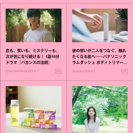
恋も、笑いも、ミステリーも。
彼の想いが二人をつなぐ。触れ
次が気になり続ける！ 1話15分
たくなる肌へ──パナソニック
ドラマ『バカンスの法則』
ラムダッシュ ボディトリマーが
進化！
PR
PR
Entertainment
2026.8.7
Beauty
2026.8.5