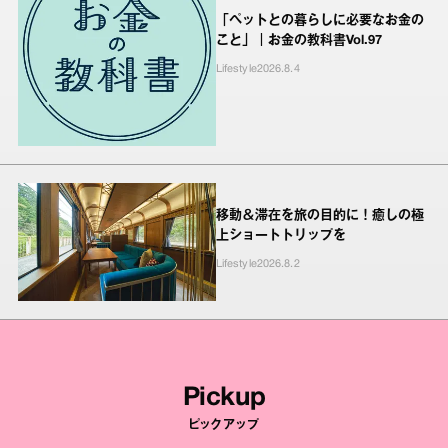
「ペットとの暮らしに必要なお金の
こと」｜お金の教科書Vol.97
Lifestyle
2026.8.4
移動＆滞在を旅の目的に！癒しの極
上ショートトリップを
Lifestyle
2026.8.2
Pickup
ピックアップ