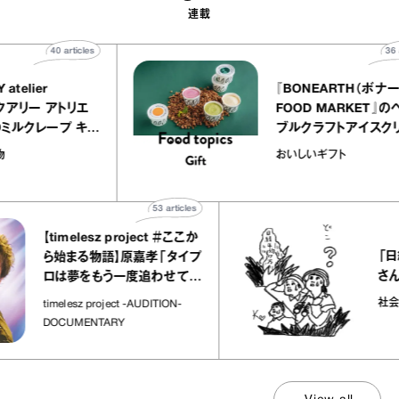
連載
40
articles
QUALLY atelier
『BONEART
OLE（イクアリー アトリエ
FOOD MAR
ーレ）』のミルクレープ キャ
ブルクラフトア
メルバニーユほか｜chico
｜真野知子の
菓子な宝物
おいしいギフト
“お菓子な宝物”
ト」
53
articles
【timelesz project ＃ここか
「日経平均
ら始まる物語】原嘉孝「タイプ
さんが解説
ロは夢をもう一度追わせてく
れた場所」
社会のじか
timelesz project -AUDITION-
DOCUMENTARY