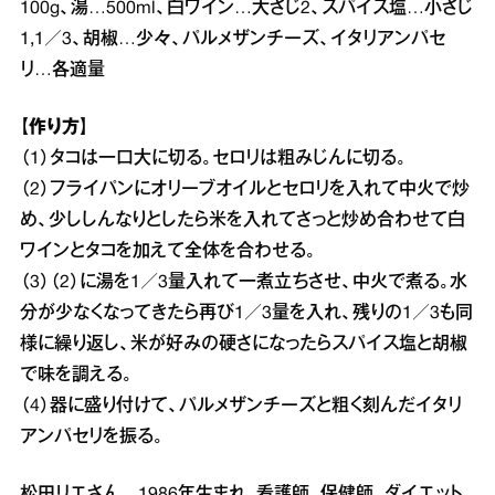
100g、湯…500ml、白ワイン…大さじ2、スパイス塩…小さじ
1,1／3、胡椒…少々、パルメザンチーズ、イタリアンパセ
リ…各適量
【作り方】
（1）タコは一口大に切る。セロリは粗みじんに切る。
（2）フライパンにオリーブオイルとセロリを入れて中火で炒
め、少ししんなりとしたら米を入れてさっと炒め合わせて白
ワインとタコを加えて全体を合わせる。
（3）（2）に湯を1／3量入れて一煮立ちさせ、中火で煮る。水
分が少なくなってきたら再び1／3量を入れ、残りの1／3も同
様に繰り返し、米が好みの硬さになったらスパイス塩と胡椒
で味を調える。
（4）器に盛り付けて、パルメザンチーズと粗く刻んだイタリ
アンパセリを振る。