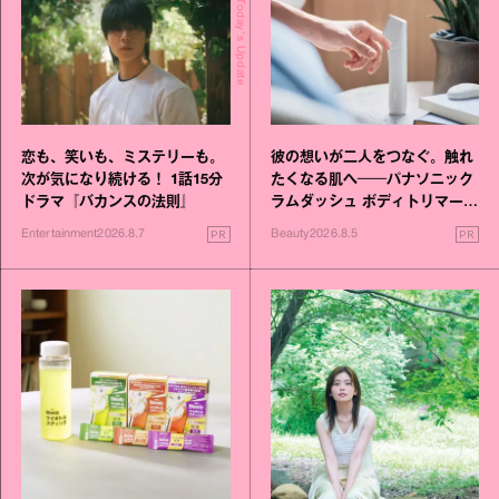
Today's Update
恋も、笑いも、ミステリーも。
彼の想いが二人をつなぐ。触れ
次が気になり続ける！ 1話15分
たくなる肌へ──パナソニック
ドラマ『バカンスの法則』
ラムダッシュ ボディトリマーが
進化！
PR
PR
Entertainment
2026.8.7
Beauty
2026.8.5