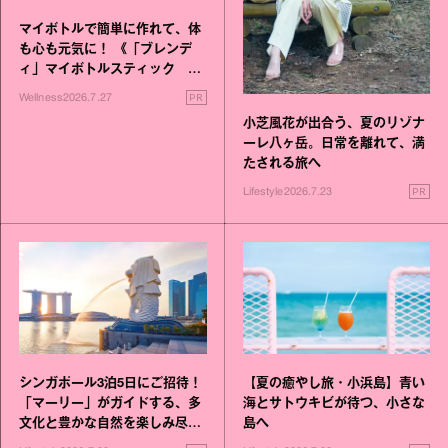
マイボトルで簡単に作れて、体
も心も元気に！ 《「ブレンデ
ィ」マイボトルスティック い
いこと毎日》シリーズが誕生
PR
Wellness
2026.7.27
小芝風花が出合う、夏のリゾナ
ーレ八ヶ岳。日常を離れて、満
たされる旅へ
PR
Lifestyle
2026.7.23
シンガポール3泊5日にご招待！
【夏の癒やし旅・小浜島】青い
「マーリー」がガイドする、多
海とサトウキビが待つ、小さな
文化と豊かな自然を楽しみ尽く
島へ
す旅