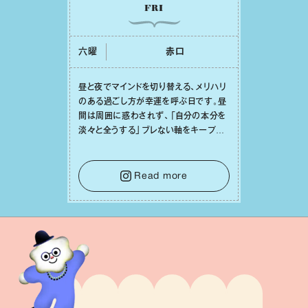
FRI
六曜
⾚⼝
昼と夜でマインドを切り替える、メリハリ
のある過ごし⽅が幸運を呼ぶ⽇です。昼
間は周囲に惑わされず、「⾃分の本分を
淡々と全うする」ブレない軸をキープし
て。そして夜は、疲れや寂しさから⽢い
⾔葉に流されないよう、⼼にしっかりブ
レーキをかけること。この意識の切り替
Read more
えが、あなたに確かな安⼼感をもたらす
はずです。