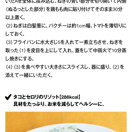
いたAを全体に揉み込む。ねぎの青い部分を切り開いて内側
（ぬるっとした部分）を鶏もも肉に貼り付けてそのまま30分
以上置く。
（2）ねぎは白髪葱に、パクチーは約1cm幅、トマトを薄切りに
しておく。
（3）フライパンに水大さじ5を入れて一煮立ちさせ、ねぎを
取った（1）を皮目を上にして入れ、蓋をして中弱火で10分蒸
し焼きにする。
（4）（3）を食べやすい大きさにスライスし、器に盛り、（2）を
添えて一緒にいただく。
タコとセロリのリゾット【286kcal】
具材をたっぷり、お米を減らしてヘルシーに。