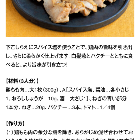
下ごしらえにスパイス塩を使うことで、鶏肉の旨味を引き出
し、さらに柔らかく仕上げます。白髪葱とパクチーとともに食
べると、より旨味が引き立つ！
【材料（3人分）】
鶏もも肉…大1枚（300g）、A［スパイス塩、醤油…各小さじ
1、おろししょうが…10g、酒…大さじ1］、ねぎの青い部分…
1本分、ねぎ…20g、パクチー…3本、トマト…1／4個
【作り方】
（1）鶏もも肉の余分な脂を除き、あらかじめ混ぜ合わせてお