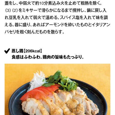
蓋をし、中弱火で約10分煮込み火を止めて粗熱を除く。
（3）（2）をミキサーで滑らかになるまで撹拌し、鍋に戻し入
れ豆乳を入れて弱火で温める。スパイス塩を入れて味を調
える。器に盛り、あればアーモンドを砕いたものとイタリアン
パセリを粗く刻んだものを散らす。
蒸し鶏【206kcal】
食感はふわふわ。鶏肉の旨味もたっぷり。