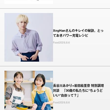
XngHanさんのキレイの秘訣。とっ
ておきパワー充電レシピ
Food
2026.8.6
長谷川あかり×岩田絵里奈 特別調理
対談 「30歳の私たちに“ちょうど
いい”自炊って？」
Food
2026.8.6