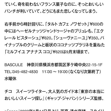
ていく。奇を衒わないフランス菓子なのに、そっとおいしい
パンチが利いていて。どうにもまた恋しくなってしまう。
右手前から時計回りに、「タルト カフェ ノワゼット」￥600の
中にはヘーゼルナッツジャンドゥージャのブリュレも。「エク
レール ピスターシュ」￥620。「シューヴァニーユ」￥350。パ
イナップルのクリームと板状のココナッツプラリネを重ねた
「ミルフイユ アナナス ココ」￥620は9月末頃まで。
BASCULE 神奈川県横浜市都筑区茅ケ崎中央22‐15‐1F
TEL：045・482・4830 11：00 ～ 19：00（なくなり次第終了）
水曜休
チコ スイーツライター。大人気のガイド本『東京の本当に
おいしいスイーツ探し』（ギャップ・ジャパン）シリーズ監修。