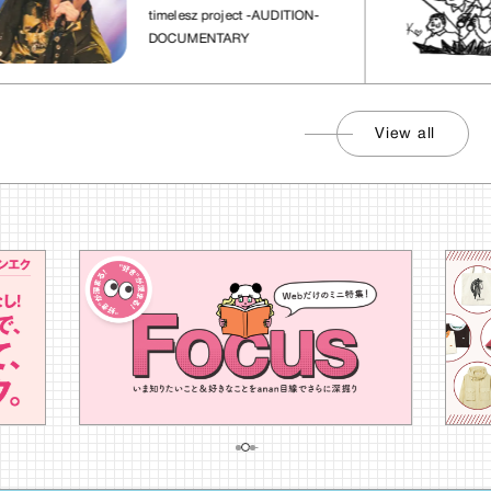
れた場所」
timelesz project -AUDITION-
DOCUMENTARY
View all