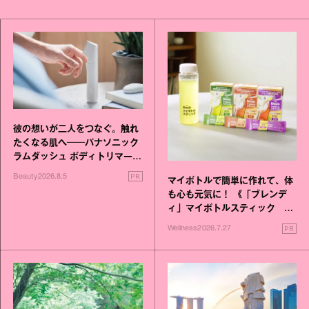
彼の想いが二人をつなぐ。触れ
たくなる肌へ──パナソニック
ラムダッシュ ボディトリマーが
進化！
PR
Beauty
2026.8.5
マイボトルで簡単に作れて、体
も心も元気に！ 《「ブレンデ
ィ」マイボトルスティック い
いこと毎日》シリーズが誕生
PR
Wellness
2026.7.27