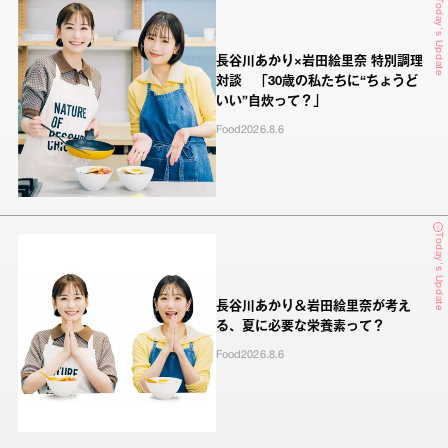
Today's Update
長谷川あかり×岩田絵里奈 特別調理
対談 「30歳の私たちに“ちょうど
いい”自炊って？」
Food
2026.8.6
Today's Update
長谷川あかり＆岩田絵里奈が考え
る、夏に必要な栄養素って？
Food
2026.8.6