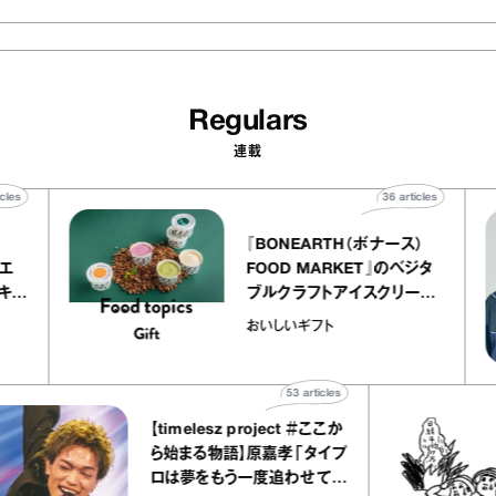
Regulars
連載
40
articles
36
articles
r
『BONEARTH（ボナース）
 アトリエ
FOOD MARKET』のベジタ
ープ キャ
ブルクラフトアイスクリーム
chico
｜真野知子の「おいしいギフ
おいしいギフト
ト」
53
articles
【timelesz project ＃ここか
ら始まる物語】原嘉孝「タイプ
ロは夢をもう一度追わせてく