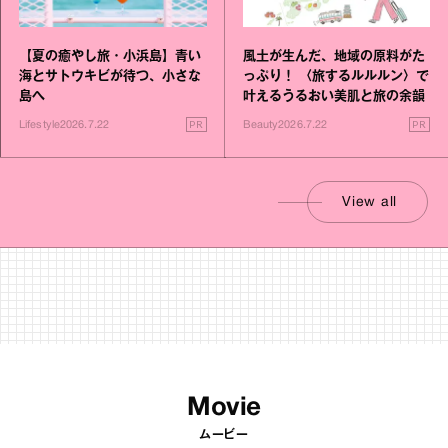
【夏の癒やし旅・小浜島】青い
風土が生んだ、地域の原料がた
海とサトウキビが待つ、小さな
っぷり！ 〈旅するルルルン〉で
島へ
叶えるうるおい美肌と旅の余韻
PR
PR
Lifestyle
2026.7.22
Beauty
2026.7.22
View all
Movie
ムービー