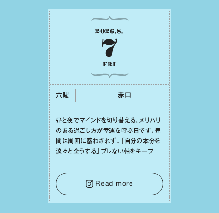
2026
.
8
.
7
FRI
六曜
⾚⼝
昼と夜でマインドを切り替える、メリハリ
のある過ごし⽅が幸運を呼ぶ⽇です。昼
間は周囲に惑わされず、「⾃分の本分を
淡々と全うする」ブレない軸をキープし
て。そして夜は、疲れや寂しさから⽢い
⾔葉に流されないよう、⼼にしっかりブ
レーキをかけること。この意識の切り替
Read more
えが、あなたに確かな安⼼感をもたらす
はずです。