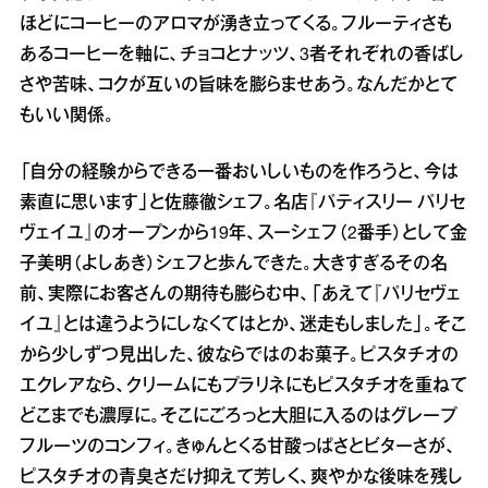
ほどにコーヒーのアロマが湧き立ってくる。フルーティさも
あるコーヒーを軸に、チョコとナッツ、3者それぞれの香ばし
さや苦味、コクが互いの旨味を膨らませあう。なんだかとて
もいい関係。
「自分の経験からできる一番おいしいものを作ろうと、今は
素直に思います」と佐藤徹シェフ。名店『パティスリー パリセ
ヴェイユ』のオープンから19年、スーシェフ（2番手）として金
子美明（よしあき）シェフと歩んできた。大きすぎるその名
前、実際にお客さんの期待も膨らむ中、「あえて『パリセヴェ
イユ』とは違うようにしなくてはとか、迷走もしました」。そこ
から少しずつ見出した、彼ならではのお菓子。ピスタチオの
エクレアなら、クリームにもプラリネにもピスタチオを重ねて
どこまでも濃厚に。そこにごろっと大胆に入るのはグレープ
フルーツのコンフィ。きゅんとくる甘酸っぱさとビターさが、
ピスタチオの青臭さだけ抑えて芳しく、爽やかな後味を残し