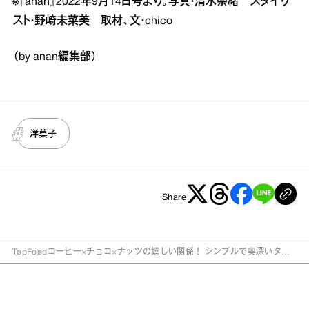
※『anan』2022年9月14日号より。写真・清水奈緒 スタイリ
スト・野崎未菜美 取材、文・chico
（by anan編集部）
洋菓子
Share
Top
Food
コーヒー×チョコ×ナッツの嬉しい関係！ シンプルで奥深いタル
トショコラ