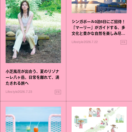
シンガポール3泊5日にご招待！
「マーリー」がガイドする、多
文化と豊かな自然を楽しみ尽く
す旅
PR
Lifestyle
2026.7.22
小芝風花が出合う、夏のリゾナ
ーレ八ヶ岳。日常を離れて、満
たされる旅へ
PR
Lifestyle
2026.7.23