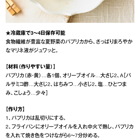
★冷蔵庫で3～4日保存可能
食物繊維が豊富な夏野菜のパプリカから、さっぱりまろやか
なマリネ液がジュワッと。
【材料（作りやすい量）】
パプリカ（赤・黄）…各1個、オリーブオイル…大さじ2、A［バ
ルサミコ酢…大さじ2、はちみつ…小さじ2、塩…ひとつま
み、こしょう…少々］
【作り方】
1、パプリカは乱切りにする。
2、フライパンにオリーブオイルを入れ中火で熱し、パプリカ
を入れて焼き色をつけながら6～7分炒める。