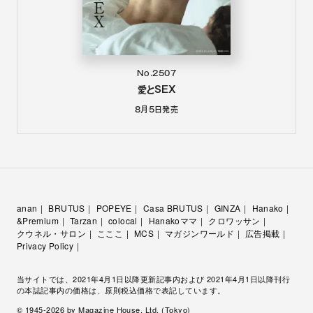
No.2507
愛とSEX
8月5日
発売
anan
BRUTUS
POPEYE
Casa BRUTUS
GINZA
Hanako
&Premium
Tarzan
colocal
Hanakoママ
クロワッサン
クウネル・サロン
こここ
MCS
マガジンワールド
広告掲載
Privacy Policy
当サイトでは、2021年4月1日以降更新記事内および 2021年4月1日以降刊行
の本誌記事内の価格は、原則税込価格で表記しています。
© 1945-
2026
by Magazine House, Ltd. (Tokyo)