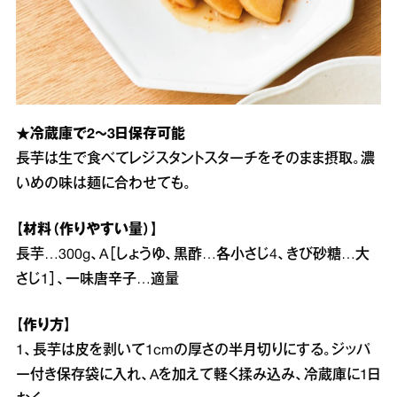
★冷蔵庫で2～3日保存可能
長芋は生で食べてレジスタントスターチをそのまま摂取。濃
いめの味は麺に合わせても。
【材料（作りやすい量）】
長芋…300g、A［しょうゆ、黒酢…各小さじ4、きび砂糖…大
さじ1］、一味唐辛子…適量
【作り方】
1、長芋は皮を剥いて1cmの厚さの半月切りにする。ジッパ
ー付き保存袋に入れ、Aを加えて軽く揉み込み、冷蔵庫に1日