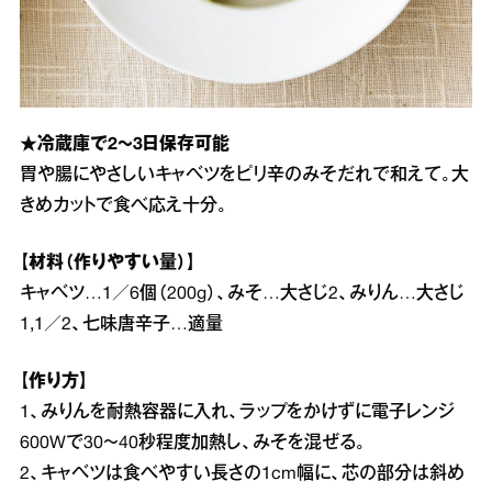
★冷蔵庫で2～3日保存可能
胃や腸にやさしいキャベツをピリ辛のみそだれで和えて。大
きめカットで食べ応え十分。
【材料（作りやすい量）】
キャベツ…1／6個（200g）、みそ…大さじ2、みりん…大さじ
1,1／2、七味唐辛子…適量
【作り方】
1、みりんを耐熱容器に入れ、ラップをかけずに電子レンジ
600Wで30～40秒程度加熱し、みそを混ぜる。
2、キャベツは食べやすい長さの1cm幅に、芯の部分は斜め