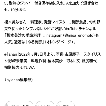
3、耐熱のジッパー付き保存袋に入れ、Aを加えて混ぜ合わ
せ、10分おく。
榎本美沙さん 料理家、発酵マイスター。発酵食品、旬の野
菜を使ったシンプルなレシピが好評。YouTubeチャンネル
「榎本美沙の季節料理」、Instagram（＠misa_enomoto）も
人気。近著は『ゆる発酵』（オレンジページ）。
※『anan』2022年8月3日号より。写真・市原慶子 スタイリス
ト・野崎未菜美 料理作製・榎本美沙 取材、文・野尻和代
撮影協力・UTUWA
（by anan編集部）