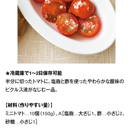
★冷蔵庫で1～2日保存可能
半分に切ったトマトに、塩麹と酢を使ったやわらかな酸味の
ピクルス液がなじむ一品。
【材料（作りやすい量）】
ミニトマト…10個（150g）、A［塩麹…大さじ1、酢…小さじ2、
砂糖…小さじ1］