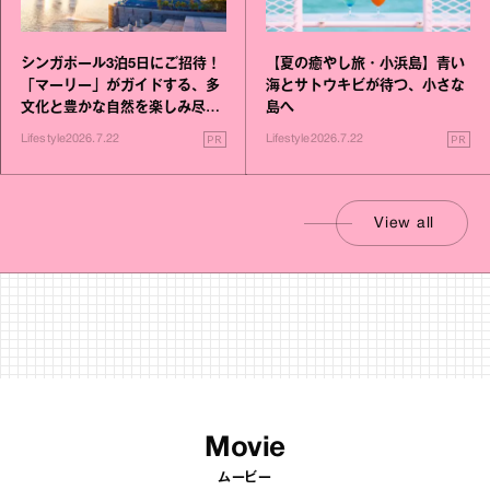
シンガポール3泊5日にご招待！
【夏の癒やし旅・小浜島】青い
「マーリー」がガイドする、多
海とサトウキビが待つ、小さな
文化と豊かな自然を楽しみ尽く
島へ
す旅
PR
PR
Lifestyle
2026.7.22
Lifestyle
2026.7.22
View all
Movie
ムービー