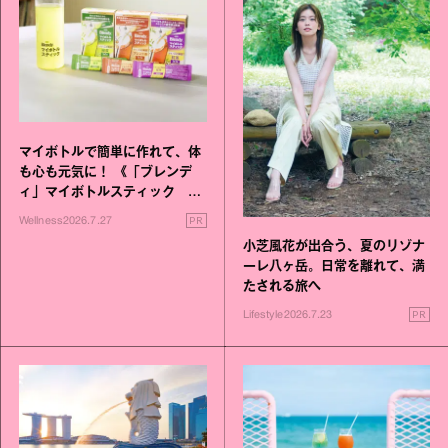
マイボトルで簡単に作れて、体
も心も元気に！ 《「ブレンデ
ィ」マイボトルスティック い
いこと毎日》シリーズが誕生
PR
Wellness
2026.7.27
小芝風花が出合う、夏のリゾナ
ーレ八ヶ岳。日常を離れて、満
たされる旅へ
PR
Lifestyle
2026.7.23