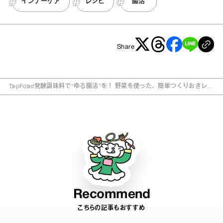
インナーケア
レシピ
腸活
Share
Top
Food
発酵調味料で“ゆる腸活”を！ 野菜を使った、簡単つくりおきレシ
ピ7選
Recommend
こちらの記事もおすすめ