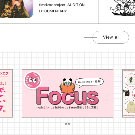
れた場所」
社
timelesz project -AUDITION-
DOCUMENTARY
View all