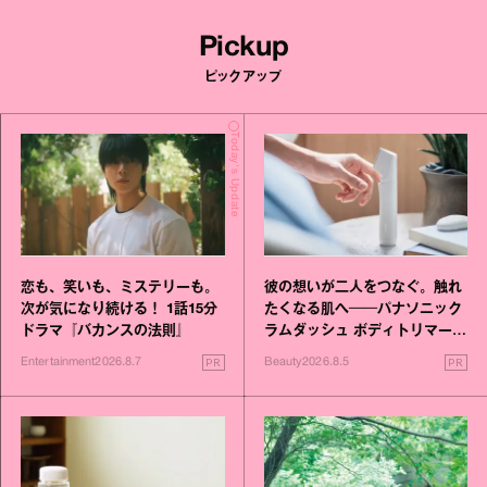
Pickup
ピックアップ
Today's Update
恋も、笑いも、ミステリーも。
彼の想いが二人をつなぐ。触れ
次が気になり続ける！ 1話15分
たくなる肌へ──パナソニック
ドラマ『バカンスの法則』
ラムダッシュ ボディトリマーが
進化！
PR
PR
Entertainment
2026.8.7
Beauty
2026.8.5