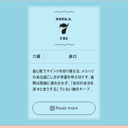
2026
.
8
.
7
FRI
六曜
⾚⼝
昼と夜でマインドを切り替える、メリハリ
のある過ごし⽅が幸運を呼ぶ⽇です。昼
間は周囲に惑わされず、「⾃分の本分を
淡々と全うする」ブレない軸をキープし
て。そして夜は、疲れや寂しさから⽢い
⾔葉に流されないよう、⼼にしっかりブ
レーキをかけること。この意識の切り替
Read more
えが、あなたに確かな安⼼感をもたらす
はずです。