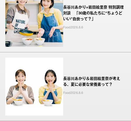
長谷川あかり×岩田絵里奈 特別調理
対談 「30歳の私たちに“ちょうど
いい”自炊って？」
Food
2026.8.6
長谷川あかり＆岩田絵里奈が考え
る、夏に必要な栄養素って？
Food
2026.8.6