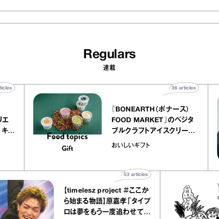
Regulars
連載
40
articles
36
art
telier
『BONEARTH（ボナース
アリー アトリエ
FOOD MARKET』のベ
ミルクレープ キャ
ブルクラフトアイスクリ
ユほか｜chico
｜真野知子の「おいしい
おいしいギフト
宝物”
ト」
53
articles
【timelesz project ＃ここか
ら始まる物語】原嘉孝「タイプ
ロは夢をもう一度追わせてく