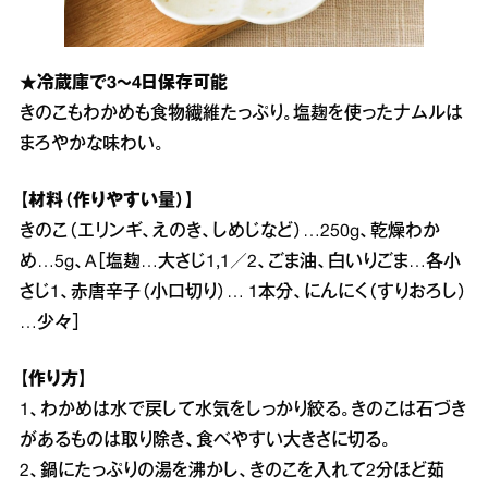
★冷蔵庫で3～4日保存可能
きのこもわかめも食物繊維たっぷり。塩麹を使ったナムルは
まろやかな味わい。
【材料（作りやすい量）】
きのこ（エリンギ、えのき、しめじなど）…250g、乾燥わか
め…5g、A［塩麹…大さじ1,1／2、ごま油、白いりごま…各小
さじ1、赤唐辛子（小口切り）… 1本分、にんにく（すりおろし）
…少々］
【作り方】
1、わかめは水で戻して水気をしっかり絞る。きのこは石づき
があるものは取り除き、食べやすい大きさに切る。
2、鍋にたっぷりの湯を沸かし、きのこを入れて2分ほど茹