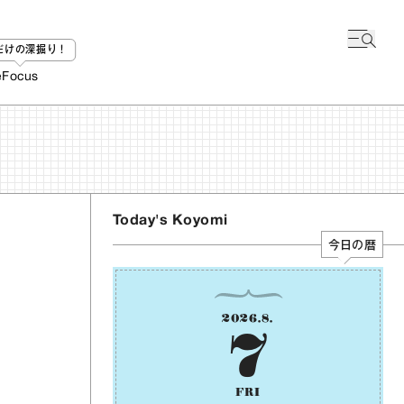
bだけの深掘り！
e
Focus
Today's Koyomi
今日の暦
2026
.
8
.
7
FRI