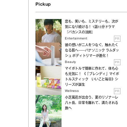
Pickup
恋も、笑いも、ミステリーも。次が
気になり続ける！ 1話15分ドラマ
『バカンスの法則』
Entertainment
PR
彼の想いが二人をつなぐ。触れたく
なる肌へ──パナソニック ラムダッ
シュ ボディトリマーが進化！
Beauty
PR
マイボトルで簡単に作れて、体も心
も元気に！ 《「ブレンディ」マイボ
トルスティック いいこと毎日》シ
リーズが誕生
Wellness
PR
小芝風花が出合う、夏のリゾナーレ
八ヶ岳。日常を離れて、満たされる
旅へ