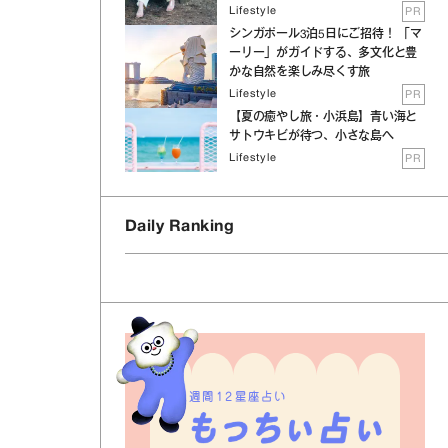
Lifestyle
PR
シンガポール3泊5日にご招待！ 「マ
ーリー」がガイドする、多文化と豊
かな自然を楽しみ尽くす旅
Lifestyle
PR
【夏の癒やし旅・小浜島】青い海と
サトウキビが待つ、小さな島へ
Lifestyle
PR
Daily Ranking
週間12星座占い