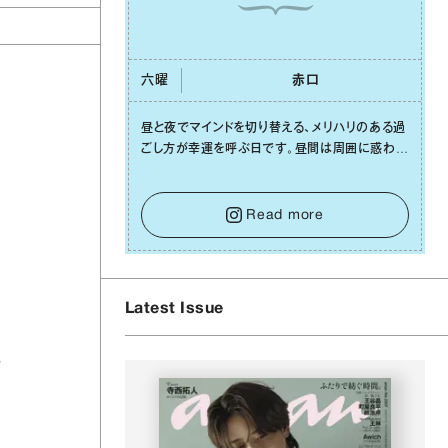
六曜
⾚⼝
昼と夜でマインドを切り替える、メリハリのある過
ごし⽅が幸運を呼ぶ⽇です。昼間は周囲に惑わさ
れず、「⾃分の本分を淡々と全うする」ブレない軸
をキープして。そして夜は、疲れや寂しさから⽢
い⾔葉に流されないよう、⼼にしっかりブレーキ
Read more
をかけること。この意識の切り替えが、あなたに
確かな安⼼感をもたらすはずです。
Latest Issue
ワ