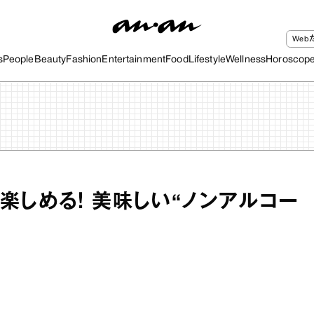
We
s
People
Beauty
Fashion
Entertainment
Food
Lifestyle
Wellness
Horoscop
楽しめる！ 美味しい“ノンアルコー