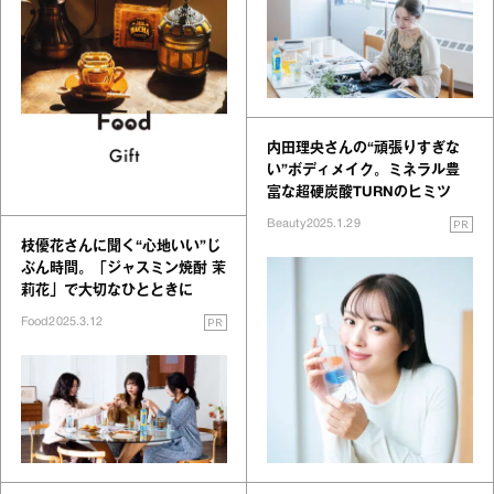
内田理央さんの“頑張りすぎな
い”ボディメイク。ミネラル豊
富な超硬炭酸TURNのヒミツ
PR
Beauty
2025.1.29
枝優花さんに聞く“心地いい”じ
ぶん時間。「ジャスミン焼酎 茉
莉花」で大切なひとときに
PR
Food
2025.3.12