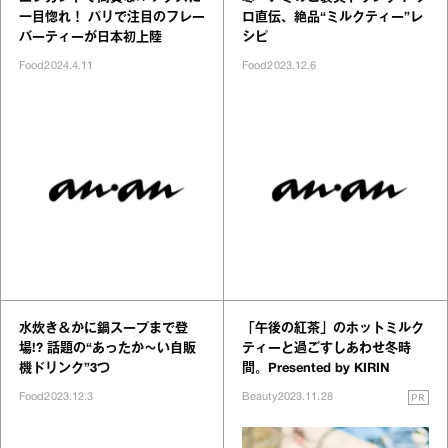
一目惚れ！ パリで注目のフレー
ロ直伝、絶品“ミルクティー”レ
バーティーが日本初上陸
シピ
Food
2024.4.11
Food
2023.12.6
水炊き＆かに鍋スープまで登
「午後の紅茶」のホットミルク
場!? 話題の“あったか～い自販
ティーと過ごすしあわせ冬時
機ドリンク”3つ
間。Presented by KIRIN
PR
Food
2023.12.3
Beauty
2023.11.28