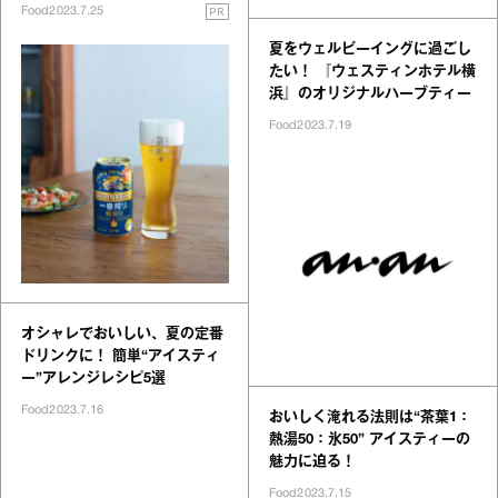
PR
Food
2023.7.25
夏をウェルビーイングに過ごし
たい！ 『ウェスティンホテル横
浜』のオリジナルハーブティー
Food
2023.7.19
オシャレでおいしい、夏の定番
ドリンクに！ 簡単“アイスティ
ー”アレンジレシピ5選
Food
2023.7.16
おいしく淹れる法則は“茶葉1：
熱湯50：氷50” アイスティーの
魅力に迫る！
Food
2023.7.15