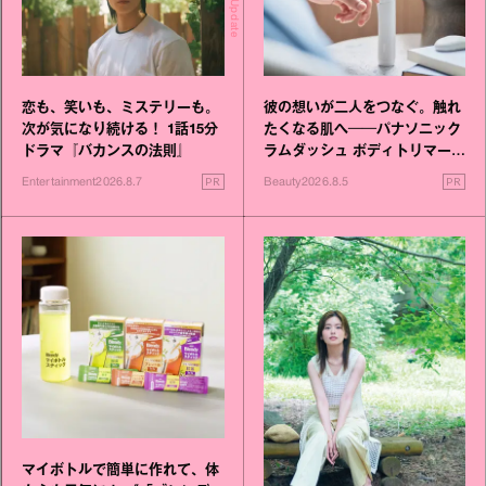
恋も、笑いも、ミステリーも。
彼の想いが二人をつなぐ。触れ
次が気になり続ける！ 1話15分
たくなる肌へ──パナソニック
ドラマ『バカンスの法則』
ラムダッシュ ボディトリマーが
進化！
PR
PR
Entertainment
2026.8.7
Beauty
2026.8.5
マイボトルで簡単に作れて、体