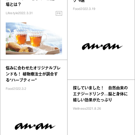
ク”6選
場とは？
Food
2022.3.19
PR
Lifestyle
2022.3.31
悩みに合わせたオリジナルブレ
ンドも！ 植物療法士が調合す
る“ハーブティー”
探していました！ 自然由来の
Food
2022.3.2
エナジードリンク…脳と身体に
嬉しい効果がたっぷり
Wellness
2021.8.26