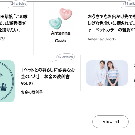
24
articles
エダ・植田紫帆「このま
おうちでもお出か
山に行って、広瀬香美さ
しげな色合いに癒
曲のMVを撮りたい」｜
ャーベットカラー
ュ-1グランプリ
‐1グランプリ
Antenna / Goods
47
articles
江野沢
「ペットとの暮らしに必要なお
「20代
金のこと」｜お金の教科書
Femcare 
Vol.97
お金の教科書
View all