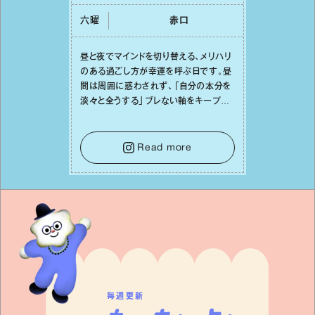
六曜
⾚⼝
昼と夜でマインドを切り替える、メリハリ
のある過ごし⽅が幸運を呼ぶ⽇です。昼
間は周囲に惑わされず、「⾃分の本分を
淡々と全うする」ブレない軸をキープし
て。そして夜は、疲れや寂しさから⽢い
⾔葉に流されないよう、⼼にしっかりブ
レーキをかけること。この意識の切り替
Read more
えが、あなたに確かな安⼼感をもたらす
はずです。
毎週更新