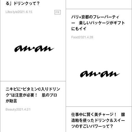
る」ドリンクって？
PR
Lifestyle
2021.6.15
パリ×京都のフレーバーティ
ー 楽しいパッケージがギフト
にもイイ
Food
2021.4.28
ニキビに“ビタミンC入りドリン
ク”は注意が必要！ 肌のプロ
が助言
Beauty
2021.4.21
仕事中に賢く美チャージ！ 醸
造粕を使ったドリンク＆スイー
ツのすごいパワーって？