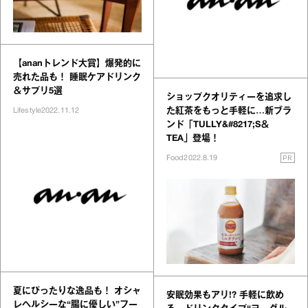
【ananトレンド大賞】爆発的に
売れた品も！ 睡眠ケアドリンク
＆サプリ5選
ショップクオリティーを追求し
た紅茶をもっと手軽に…新ブラ
Lifestyle
2022.11.12
ンド「TULLY&#8217;S＆
TEA」登場！
PR
Food
2022.8.19
夏にぴったりな逸品も！ オシャ
安眠効果もアリ!? 手軽に飲め
レヘルシーな“腸に優しい”フー