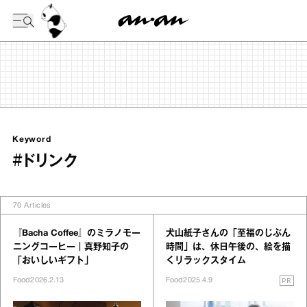
今日の暦
Keyword
#ドリンク
70
Articles
『Bacha Coffee』のミラノモー
犬山紙子さんの「至福のじぶん
ニングコーヒー｜真野知子の
時間」は、休日午後の、絵を描
「おいしいギフト」
くリラックスタイム
PR
Food
2026.2.13
Food
2025.4.9