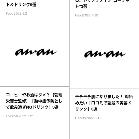
る、ドリンクタイプ“ヨーグル
ド＆ドリンク6選
ト”3選
Food
2022.8.2
Food
2022.7.30
コーヒーやお酒はダメ？【管理
モチモチ肌になりました！ 即始
栄養士監修】「熱中症予防とし
めたい「口コミで話題の美容ド
て飲み過ぎNGドリンク」3選
リンク」3選
Lifestyle
2022.7.21
Beauty
2022.6.15