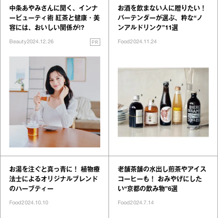
中条あやみさんに聞く、インナ
お酒を飲まない人に贈りたい！
ービューティ術 紅茶と健康・美
バーテンダーが選ぶ、粋な“ノ
容には、おいしい関係が!?
ンアルドリンク”11選
PR
Beauty
2024.12.26
Food
2024.11.24
お湯を注ぐと真っ青に！ 植物療
老舗茶舗の水出し煎茶やアイス
法士によるオリジナルブレンド
コーヒーも！ おみやげにした
のハーブティー
い“京都の飲み物”6選
Food
2024.10.10
Food
2024.7.14