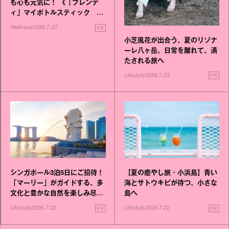
も心も元気に！ 《「ブレンデ
ィ」マイボトルスティック い
いこと毎日》シリーズが誕生
PR
Wellness
2026.7.27
小芝風花が出合う、夏のリゾナ
ーレ八ヶ岳。日常を離れて、満
たされる旅へ
PR
Lifestyle
2026.7.23
シンガポール3泊5日にご招待！
【夏の癒やし旅・小浜島】青い
「マーリー」がガイドする、多
海とサトウキビが待つ、小さな
文化と豊かな自然を楽しみ尽く
島へ
す旅
PR
PR
Lifestyle
2026.7.22
Lifestyle
2026.7.22