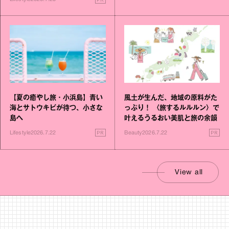
【夏の癒やし旅・小浜島】青い
風土が生んだ、地域の原料がた
海とサトウキビが待つ、小さな
っぷり！ 〈旅するルルルン〉で
島へ
叶えるうるおい美肌と旅の余韻
PR
PR
Lifestyle
2026.7.22
Beauty
2026.7.22
View all