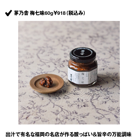
茅乃舎 梅七味60g￥918（税込み）
出汁で有名な福岡の名店が作る酸っぱい＆旨辛の万能調味