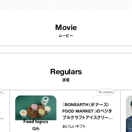
Movie
ムービー
Regulars
連載
40
articles
36
articles
『BONEARTH（ボナース）
アトリエ
FOOD MARKET』のベジタ
ープ キャ
ブルクラフトアイスクリーム
chico
｜真野知子の「おいしいギフ
おいしいギフト
ト」