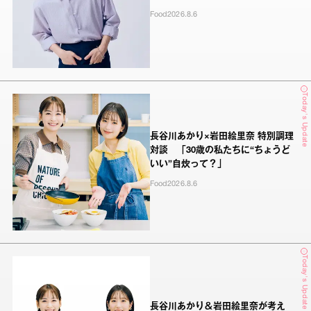
Food
2026.8.6
Today's Update
長谷川あかり×岩田絵里奈 特別調理
対談 「30歳の私たちに“ちょうど
いい”自炊って？」
Food
2026.8.6
Today's Update
長谷川あかり＆岩田絵里奈が考え