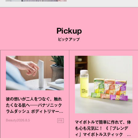
Pickup
ピックアップ
彼の想いが二人をつなぐ。触れ
たくなる肌へ──パナソニック
ラムダッシュ ボディトリマーが
進化！
PR
Beauty
2026.8.5
マイボトルで簡単に作れて、体
も心も元気に！ 《「ブレンデ
ィ」マイボトルスティック い