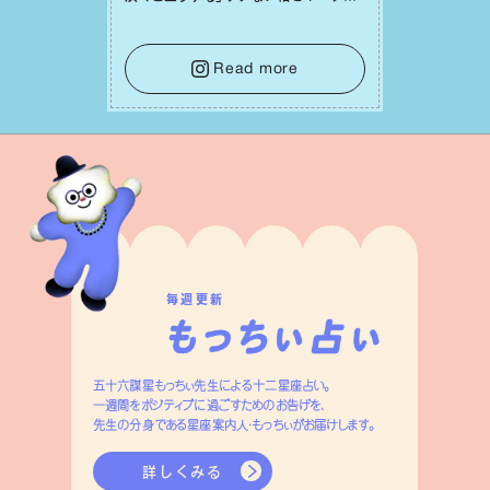
て。そして夜は、疲れや寂しさから⽢い
⾔葉に流されないよう、⼼にしっかりブ
レーキをかけること。この意識の切り替
Read more
えが、あなたに確かな安⼼感をもたらす
はずです。
毎週更新
五十六謀星もっちぃ先生による十二星座占い。
一週間をポジティブに過ごすためのお告げを、
先生の分身である星座案内人・もっちぃがお届けします。
詳しくみる