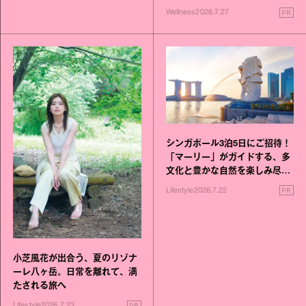
いこと毎日》シリーズが誕生
PR
Wellness
2026.7.27
シンガポール3泊5日にご招待！
「マーリー」がガイドする、多
文化と豊かな自然を楽しみ尽く
す旅
PR
Lifestyle
2026.7.22
小芝風花が出合う、夏のリゾナ
ーレ八ヶ岳。日常を離れて、満
たされる旅へ
PR
Lifestyle
2026.7.23