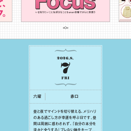
2026
.
8
.
7
FRI
六曜
⾚⼝
昼と夜でマインドを切り替える、メリハリ
のある過ごし⽅が幸運を呼ぶ⽇です。昼
間は周囲に惑わされず、「⾃分の本分を
淡々と全うする」ブレない軸をキープし