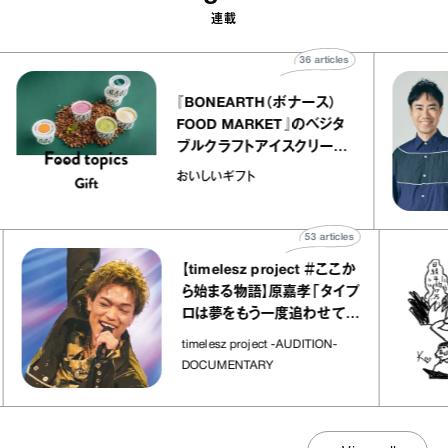
連載
s
36
articles
『BONEARTH（ボナース）
FOOD MARKET』のベジタ
ャ
ブルクラフトアイスクリーム
o
｜真野知子の「おいしいギフ
おいしいギフト
ト」
53
articles
【timelesz project ＃ここか
ら始まる物語】原嘉孝「タイプ
ロは夢をもう一度追わせてく
れた場所」
timelesz project -AUDITION-
DOCUMENTARY