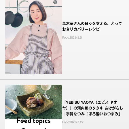
黒木華さんの日々を支える、とって
おきリカバリーレシピ
Food
2026.8.5
『YEBISU YAOYA（エビス ヤオ
ヤ）』の河内鴨のタタキ あけがらし
｜宇賀なつみ「ほろ酔いおつまみ」
Food
2026.7.27