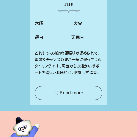
THU
六曜
⼤安
選日
天恩⽇
これまでの地道な頑張りが認められて、
素敵なチャンスの波が⼀気に巡ってくる
タイミングです。周囲からの温かいサポ
ートや嬉しいお誘いは、遠慮せずに笑顔
で受け取りましょう。みんなと⼀緒に幸
せになっていくイメージを持って⼀歩を
踏み出して。⼀⼈⼀⼈の良いところが混
Read more
ざり合い、ハッピーな未来が形作られて
いきます。