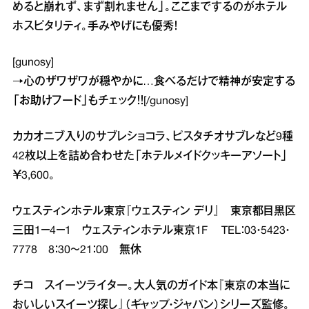
めると崩れず、まず割れません」。ここまでするのがホテル
ホスピタリティ。手みやげにも優秀！
[gunosy]
→
心のザワザワが穏やかに…食べるだけで精神が安定する
「お助けフード」
もチェック！！[/gunosy]
カカオニブ入りのサブレショコラ、ピスタチオサブレなど9種
42枚以上を詰め合わせた「ホテルメイドクッキーアソート」
￥3,600。
ウェスティンホテル東京『ウェスティン デリ』 東京都目黒区
三田1－4－1 ウェスティンホテル東京1F TEL：03・5423・
7778 8：30～21：00 無休
チコ スイーツライター。大人気のガイド本『東京の本当に
おいしいスイーツ探し』（ギャップ・ジャパン）シリーズ監修。