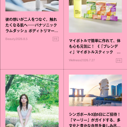
彼の想いが二人をつなぐ。触れ
たくなる肌へ──パナソニック
ラムダッシュ ボディトリマーが
進化！
PR
Beauty
2026.8.5
マイボトルで簡単に作れて、体
も心も元気に！ 《「ブレンデ
ィ」マイボトルスティック い
いこと毎日》シリーズが誕生
PR
Wellness
2026.7.27
シンガポール3泊5日にご招待！
「マーリー」がガイドする、多
文化と豊かな自然を楽しみ尽く