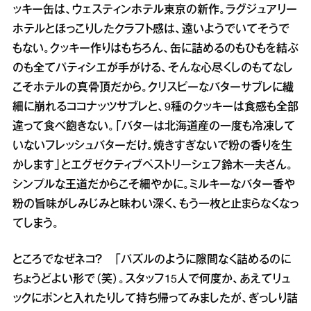
ッキー缶は、ウェスティンホテル東京の新作。ラグジュアリー
ホテルとほっこりしたクラフト感は、遠いようでいてそうで
もない。クッキー作りはもちろん、缶に詰めるのもひもを結ぶ
のも全てパティシエが手がける、そんな心尽くしのもてなし
こそホテルの真骨頂だから。クリスピーなバターサブレに繊
細に崩れるココナッツサブレと、9種のクッキーは食感も全部
違って食べ飽きない。「バターは北海道産の一度も冷凍して
いないフレッシュバターだけ。焼きすぎないで粉の香りを生
かします」とエグゼクティブペストリーシェフ鈴木一夫さん。
シンプルな王道だからこそ細やかに。ミルキーなバター香や
粉の旨味がしみじみと味わい深く、もう一枚と止まらなくなっ
てしまう。
ところでなぜネコ？ 「パズルのように隙間なく詰めるのに
ちょうどよい形で（笑）。スタッフ15人で何度か、あえてリュ
ックにポンと入れたりして持ち帰ってみましたが、ぎっしり詰