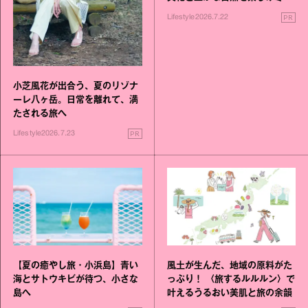
す旅
PR
Lifestyle
2026.7.22
小芝風花が出合う、夏のリゾナ
ーレ八ヶ岳。日常を離れて、満
たされる旅へ
PR
Lifestyle
2026.7.23
【夏の癒やし旅・小浜島】青い
風土が生んだ、地域の原料がた
海とサトウキビが待つ、小さな
っぷり！ 〈旅するルルルン〉で
島へ
叶えるうるおい美肌と旅の余韻