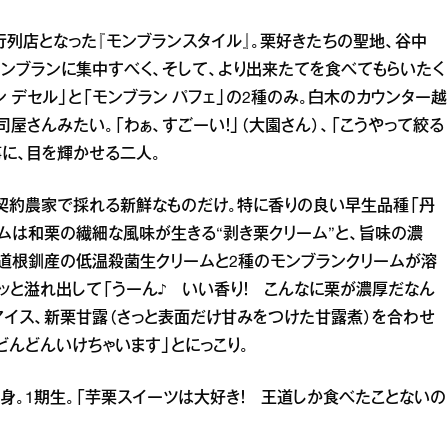
行列店となった『モンブランスタイル』。栗好きたちの聖地、谷中
モンブランに集中すべく、そして、より出来たてを食べてもらいたく
 デセル」と「モンブラン パフェ」の2種のみ。白木のカウンター越
屋さんみたい。「わぁ、すごーい！」（大園さん）、「こうやって絞る
事に、目を輝かせる二人。
、契約農家で採れる新鮮なものだけ。特に香りの良い早生品種「丹
ームは和栗の繊細な風味が生きる“剥き栗クリーム”と、旨味の濃
海道根釧産の低温殺菌生クリームと2種のモンブランクリームが溶
ッと溢れ出して「うーん♪ いい香り！ こんなに栗が濃厚だなん
アイス、新栗甘露（さっと表面だけ甘みをつけた甘露煮）を合わせ
どんどんいけちゃいます」とにっこり。
出身。1期生。「芋栗スイーツは大好き！ 王道しか食べたことないの