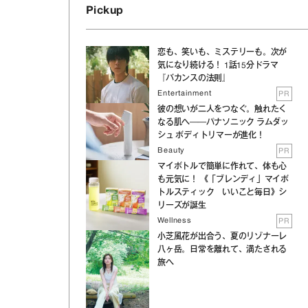
Pickup
恋も、笑いも、ミステリーも。次が
気になり続ける！ 1話15分ドラマ
『バカンスの法則』
Entertainment
PR
彼の想いが二人をつなぐ。触れたく
なる肌へ──パナソニック ラムダッ
シュ ボディトリマーが進化！
Beauty
PR
マイボトルで簡単に作れて、体も心
も元気に！ 《「ブレンディ」マイボ
トルスティック いいこと毎日》シ
リーズが誕生
Wellness
PR
小芝風花が出合う、夏のリゾナーレ
八ヶ岳。日常を離れて、満たされる
旅へ