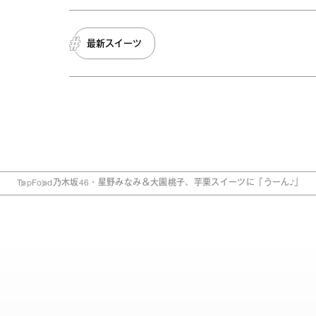
最新スイーツ
Top
Food
乃木坂46・星野みなみ＆大園桃子、芋栗スイーツに「うーん♪」