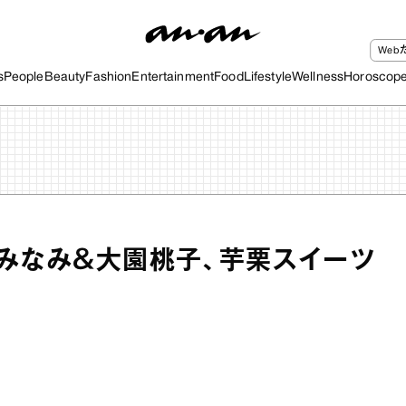
We
s
People
Beauty
Fashion
Entertainment
Food
Lifestyle
Wellness
Horoscop
野みなみ＆大園桃子、芋栗スイーツ