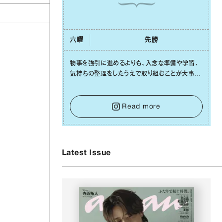
六曜
先勝
物事を強引に進めるよりも、⼊念な準備や学習、
気持ちの整理をしたうえで取り組むことが⼤事な
⽇です。先の⾒えない不安に⼼が曇ってしまって
も焦らないで。意思を伝える⼯夫をしたり、あなた
⾃⾝や疲れていそうな⼈をいたわることに時間を
Read more
使いましょう。ここでしっかりとエネルギーを蓄
え、困難を乗り越える⼒に変えましょう。
Latest Issue