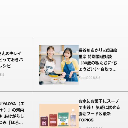
長谷川あかり×岩田絵
nさんのキレイ
里奈 特別調理対談
とっておきパ
「30歳の私たちに“ち
レシピ
ょうどいい”自炊っ
8.6
て？」
Food
2026.8.6
お水にお菓子にスープ
U YAOYA（エ
で実践！ 気軽に試せる
オヤ）』の河内
腸活フード＆最新
キ あけがらし
TOPICS
つみ「ほろ酔