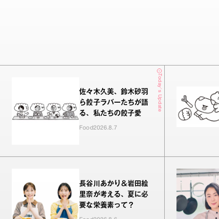
Today's Update
佐々木久美、鈴木砂羽
ら餃子ラバーたちが語
る、私たちの餃子愛
Food
2026.8.7
長谷川あかり＆岩田絵
里奈が考える、夏に必
要な栄養素って？