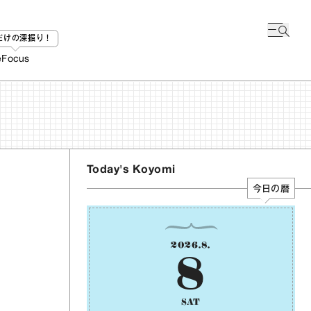
bだけの深掘り！
e
Focus
Today's Koyomi
今日の暦
2026
.
8
.
8
SAT