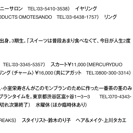
h／ハニーサロン TEL：03・5410・3538） イヤリング
RODUCTS OMOTESANDO TEL：03・6438・1757） リング
島県出身。3期生。「スイーツは普段あまり食べなくて、今日が人生2度
TEL：03・3345・5357） スカート￥11,000（MERCURYDUO
リング〈チャーム〉￥16,000（共にアガット TEL：0800・300・3314）
） 茶名人・小室栄寿さんがこのモンブランのために作った一番茶の茎のみ
タイムを。東京都渋谷区富ヶ谷1－3－3 TEL：070・4343・
00（売り切れ次第終了） 水曜休（ほか臨時休あり）
裕（FREAKS） スタイリスト・鈴木のり子 ヘア＆メイク・上川タカエ