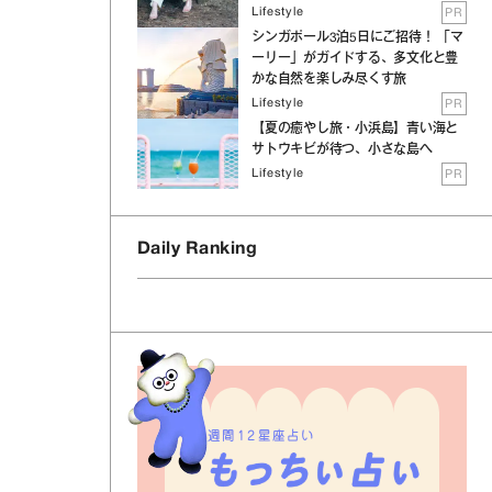
Lifestyle
PR
シンガポール3泊5日にご招待！ 「マ
ーリー」がガイドする、多文化と豊
かな自然を楽しみ尽くす旅
Lifestyle
PR
【夏の癒やし旅・小浜島】青い海と
サトウキビが待つ、小さな島へ
Lifestyle
PR
Daily Ranking
週間12星座占い