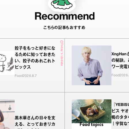
Recommend
こちらの記事もおすすめ
Today's Update
餃子をもっと好きにな
XngHa
るために知っておきた
の秘訣。
い、餃子のあれこれト
ワー充電
ピックス
Food
2026.
Food
2026.8.7
『YEBIS
ビス ヤ
鴨のタタ
黒木華さんの日々を支
｜宇賀な
える、とっておきリカ