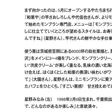
まず向かったのは、5月にオープンするやたちまち
『和栗や』の竿さおしろしんや代信也さんが、より
て始めたモンブラン専門店。メニューは「モンブラン
しに仕立てていくところが望めるスタイルは、お寿司
んですね」（星野さん）。竿代さんの鮮やかな手仕
使う栗は茨城県笠間にある6000坪の自社栗畑と
沢」をメインに3～4種をブレンド。モンブランクリ
い“渋皮クリーム”が美しく重なる。乳味の濃い北
け合えば、ほくほくとした和栗の奥深い味わいがワ
て」（大園さん）。星野さんは、ミニモンブランに栗
たパフェをひとくち。「すごい栗感！ 甘さ控えめで
星野みなみ（左） 1998年2月6日生まれ、千葉県
で、どんなのがあるか楽しみ」と意欲満々。