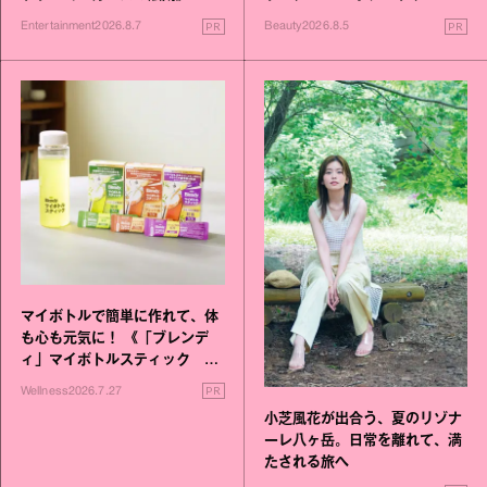
進化！
PR
PR
Entertainment
2026.8.7
Beauty
2026.8.5
マイボトルで簡単に作れて、体
も心も元気に！ 《「ブレンデ
ィ」マイボトルスティック い
いこと毎日》シリーズが誕生
PR
Wellness
2026.7.27
小芝風花が出合う、夏のリゾナ
ーレ八ヶ岳。日常を離れて、満
たされる旅へ