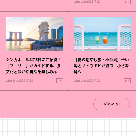
PR
Lifestyle
2026.7.23
シンガポール3泊5日にご招待！
【夏の癒やし旅・小浜島】青い
「マーリー」がガイドする、多
海とサトウキビが待つ、小さな
文化と豊かな自然を楽しみ尽く
島へ
す旅
PR
PR
Lifestyle
2026.7.22
Lifestyle
2026.7.22
View all