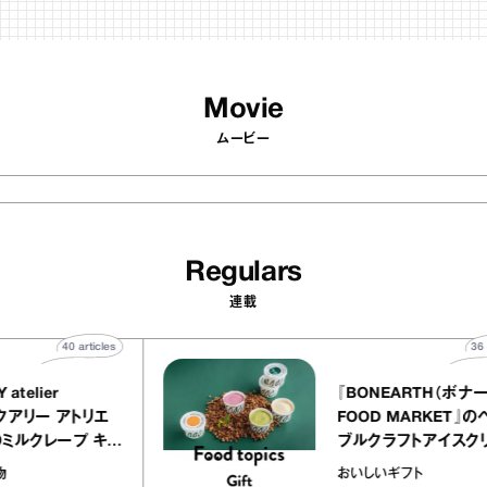
Movie
ムービー
Regulars
連載
40
articles
QUALLY atelier
『BONEART
OLE（イクアリー アトリエ
FOOD MAR
ーレ）』のミルクレープ キャ
ブルクラフト
メルバニーユほか｜chico
｜真野知子の
菓子な宝物
おいしいギフト