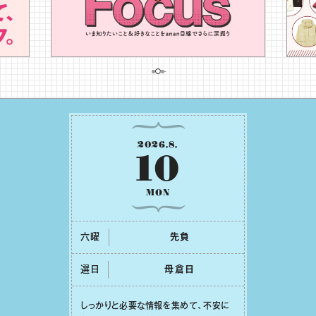
2026
.
8
.
10
MON
六曜
先負
選日
⺟倉⽇
しっかりと必要な情報を集めて、不安に