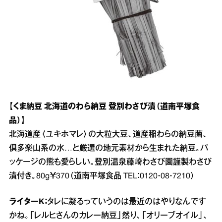
【くま納豆 北海道のわら納豆 登別わさび漬（道南平塚食
品）】
北海道産〈ユキホマレ〉の大粒大豆、道産稲わらの納豆菌、
倶多楽山系の水…と厳選の地元素材から生まれた納豆。パ
ッケージの熊も愛らしい。登別温泉藤崎わさび園謹製わさび
漬付き。80g￥370（道南平塚食品 TEL：0120・08・7210）
ライターK：
タレに凝るっていうのは最近のはやりなんです
かね。「レルヒさんのカレー納豆」然り、「オリーブオイル」、