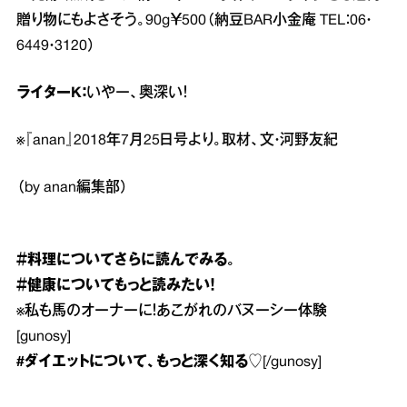
贈り物にもよさそう。90g￥500（納豆BAR小金庵 TEL：06・
6449・3120）
ライターK：
いやー、奥深い！
※『anan』2018年7月25日号より。取材、文・河野友紀
（by anan編集部）
＃料理
についてさらに読んでみる。
＃健康
についてもっと読みたい！
※
私も馬のオーナーに！あこがれのバヌーシー体験
[gunosy]
#ダイエット
について、もっと深く知る♡
[/gunosy]