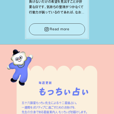
負けないだけの希望を⾒出すことが肝
要な⽇です。気持ちの整理がつかなくて
⾏動⼒が鈍っているのであれば、なおさ
ら判断材料を揃えることが積極的な⼀歩
を踏み出すのに役⽴つはず。また、広い
意味での「癒し」や「治療」が必要な⽇で
Read more
もあり、特に⼈間関係の改善は課題の⼀
つです。
毎週更新
五十六謀星もっちぃ先生による十二星座占い。
一週間をポジティブに過ごすためのお告げを、
先生の分身である星座案内人・もっちぃがお届けします。