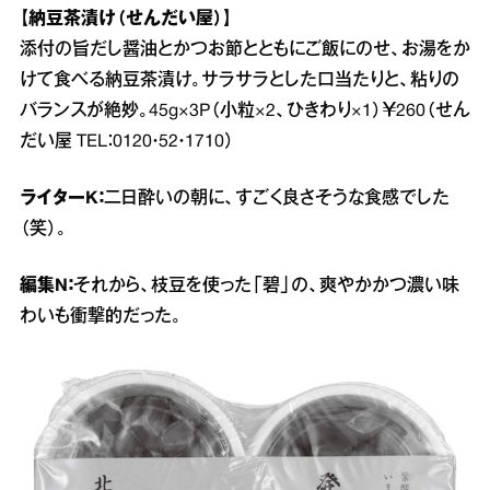
【納豆茶漬け（せんだい屋）】
添付の旨だし醤油とかつお節とともにご飯にのせ、お湯をか
けて食べる納豆茶漬け。サラサラとした口当たりと、粘りの
バランスが絶妙。45g×3P（小粒×2、ひきわり×1）￥260（せん
だい屋 TEL：0120・52・1710）
ライターK：
二日酔いの朝に、すごく良さそうな食感でした
（笑）。
編集N：
それから、枝豆を使った「碧」の、爽やかかつ濃い味
わいも衝撃的だった。