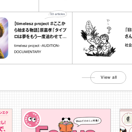
“お菓子な宝物”
ト」
53
articles
【timelesz project ＃ここか
「日経平均
ら始まる物語】原嘉孝「タイプ
さんが解説
ロは夢をもう一度追わせてく
れた場所」
社会のじかん
timelesz project -AUDITION-
DOCUMENTARY
View all