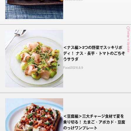
Today's Update
＜ナス編＞3つの野菜でスッキリボ
ディ！ ナス・長芋・トマトのごちそ
うサラダ
Food
2026.8.9
＜豆腐編＞三大チャージ食材で夏を
乗り切る！ たまご・アボカド・豆腐
のっけワンプレート