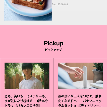
Food
2026.8.8
Pickup
ピックアップ
恋も、笑いも、ミステリーも。
彼の想いが二人をつなぐ。触れ
次が気になり続ける！ 1話15分
たくなる肌へ──パナソニック
ドラマ『バカンスの法則』
ラムダッシュ ボディトリマーが