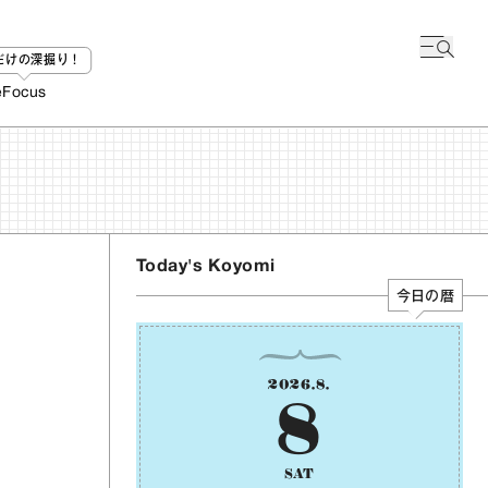
bだけの深掘り！
e
Focus
Today's Koyomi
今日の暦
2026
.
8
.
8
SAT