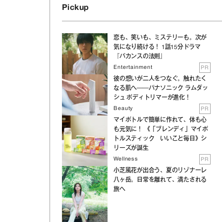
Pickup
恋も、笑いも、ミステリーも。次が
気になり続ける！ 1話15分ドラマ
『バカンスの法則』
Entertainment
PR
彼の想いが二人をつなぐ。触れたく
なる肌へ──パナソニック ラムダッ
シュ ボディトリマーが進化！
Beauty
PR
マイボトルで簡単に作れて、体も心
も元気に！ 《「ブレンディ」マイボ
トルスティック いいこと毎日》シ
リーズが誕生
Wellness
PR
小芝風花が出合う、夏のリゾナーレ
八ヶ岳。日常を離れて、満たされる
旅へ