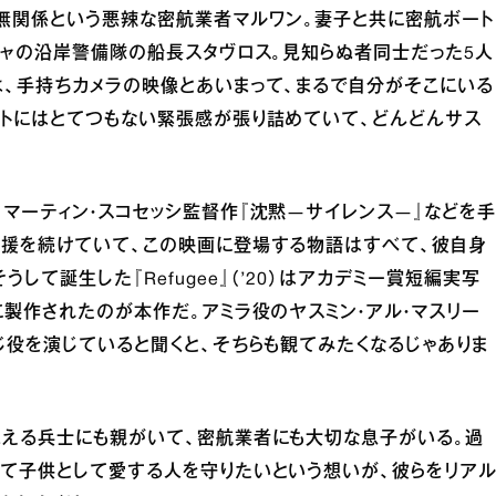
と無関係という悪辣な密航業者マルワン。妻子と共に密航ボート
シャの沿岸警備隊の船長スタヴロス。見知らぬ者同士だった5人
は、手持ちカメラの映像とあいまって、まるで自分がそこにいる
ストにはとてつもない緊張感が張り詰めていて、どんどんサス
マーティン・スコセッシ監督作『沈黙―サイレンス―』などを手
支援を続けていて、この映画に登場する物語はすべて、彼自身
て誕生した『Refugee』（’20）はアカデミー賞短編実写
に製作されたのが本作だ。アミラ役のヤスミン・アル・マスリー
じ役を演じていると聞くと、そちらも観てみたくなるじゃありま
抱える兵士にも親がいて、密航業者にも大切な息子がいる。過
して子供として愛する人を守りたいという想いが、彼らをリア