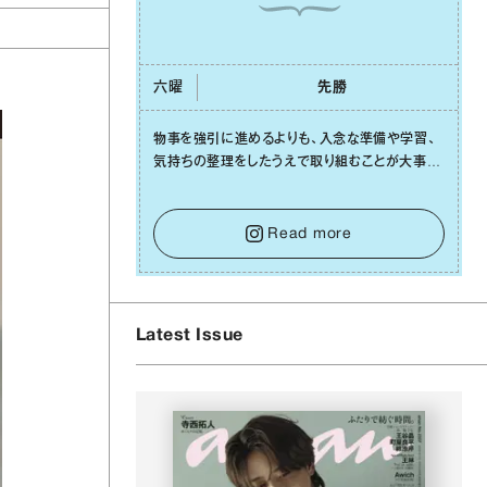
六曜
先勝
物事を強引に進めるよりも、⼊念な準備や学習、
気持ちの整理をしたうえで取り組むことが⼤事な
⽇です。先の⾒えない不安に⼼が曇ってしまって
も焦らないで。意思を伝える⼯夫をしたり、あなた
⾃⾝や疲れていそうな⼈をいたわることに時間を
Read more
使いましょう。ここでしっかりとエネルギーを蓄
え、困難を乗り越える⼒に変えましょう。
Latest Issue