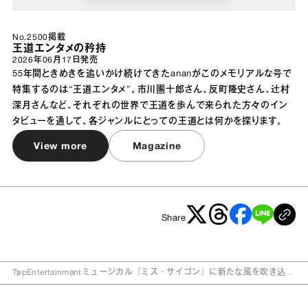
No.2500掲載
王道エンタメの矜持
2026年06月17日
発売
55年間ときめきを追いかけ続けてきたananがこのメモリアルな号で
特集するのは“王道エンタメ”。市川團十郎さん、反町隆史さん、辻村
深月さんなど、それぞれの世界で王道を歩んで来られた方々のイン
タビューを通して、各ジャンルにとっての王道とは何かを探ります。
View more
Magazine
Share
Top
Entertainment
ミュージカル『ミス・サイゴン』に新たな風を吹き込
む、2026年度上演のキム＆クリスたち