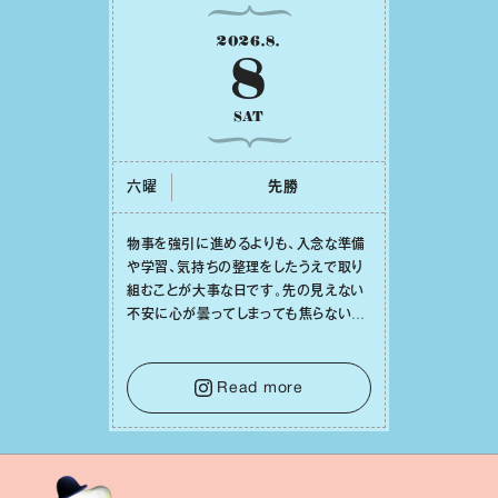
2026
.
8
.
8
SAT
六曜
先勝
物事を強引に進めるよりも、⼊念な準備
や学習、気持ちの整理をしたうえで取り
組むことが⼤事な⽇です。先の⾒えない
不安に⼼が曇ってしまっても焦らない
で。意思を伝える⼯夫をしたり、あなた⾃
⾝や疲れていそうな⼈をいたわることに
時間を使いましょう。ここでしっかりとエ
Read more
ネルギーを蓄え、困難を乗り越える⼒に
変えましょう。