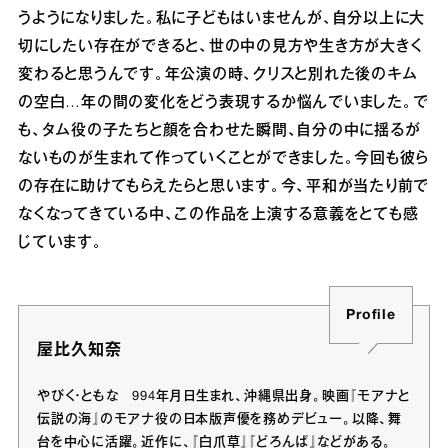
うようになりました。私に子どもはいませんが、自分以上に大
切にしたい存在ができると、世の中の見方や生き方が大きく
変わると思うんです。年公演の時、クリスと別れた後のキム
の空白…年の間の変化をどう表現するか悩んでいました。で
も、タム役の子たちと顔を合わせた瞬間、自分の中に揺るが
ないものが生まれて作っていくことができました。今回も彼ら
の存在に助けてもらえたらと思います。今、平和が当たり前で
なくなってきている中、この作品を上演する意義をとても感
じています。
Profile
屋比久知奈
やびく・ともな 994年月日生まれ、沖縄県出身。映画『モアナと
伝説の海』のモアナ役の日本版声優を務めデビュー。以降、舞
台を中心に活躍。近作に、『白爪草』『どろんぱ』などがある。