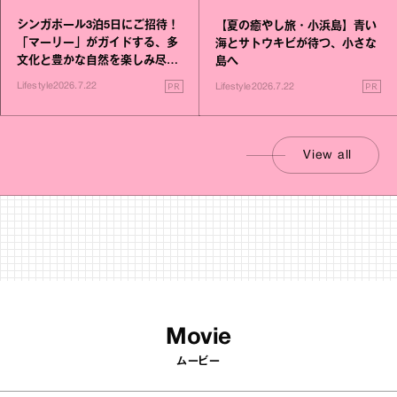
シンガポール3泊5日にご招待！
【夏の癒やし旅・小浜島】青い
「マーリー」がガイドする、多
海とサトウキビが待つ、小さな
文化と豊かな自然を楽しみ尽く
島へ
す旅
PR
PR
Lifestyle
2026.7.22
Lifestyle
2026.7.22
View all
Movie
ムービー