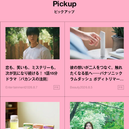
Pickup
ピックアップ
恋も、笑いも、ミステリーも。
彼の想いが二人をつなぐ。触れ
次が気になり続ける！ 1話15分
たくなる肌へ──パナソニック
ドラマ『バカンスの法則』
ラムダッシュ ボディトリマーが
進化！
PR
PR
Entertainment
2026.8.7
Beauty
2026.8.5