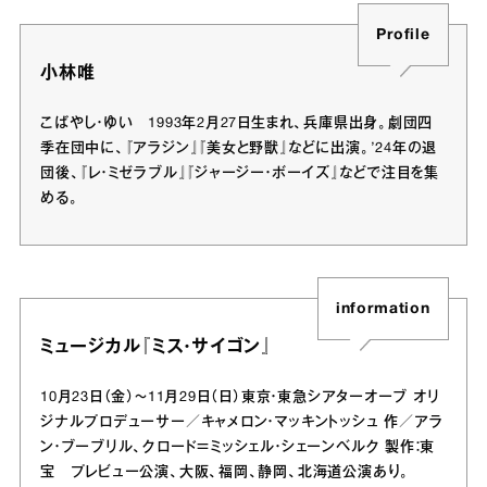
Profile
小林唯
こばやし・ゆい 1993年2月27日生まれ、兵庫県出身。劇団四
季在団中に、『アラジン』『美女と野獣』などに出演。’24年の退
団後、『レ・ミゼラブル』『ジャージー・ボーイズ』などで注目を集
める。
information
ミュージカル『ミス・サイゴン』
10月23日（金）～11月29日（日）東京・東急シアターオーブ オリ
ジナルプロデューサー／キャメロン・マッキントッシュ 作／アラ
ン・ブーブリル、クロード＝ミッシェル・シェーンベルク 製作：東
宝 プレビュー公演、大阪、福岡、静岡、北海道公演あり。