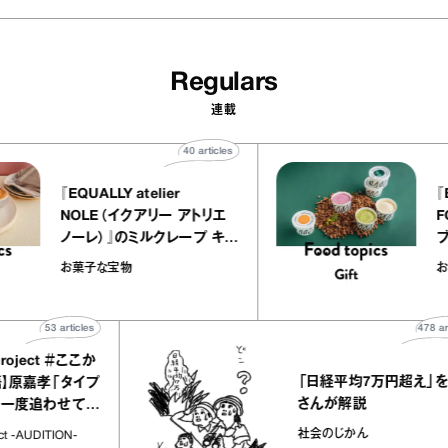
Regulars
連載
40
articles
『EQUALLY atelier
NOLE（イクアリー アトリエ
ノーレ）』のミルクレープ キャ
ラメルバニーユほか｜chico
お菓子な宝物
の“お菓子な宝物”
53
articles
478
articles
ect ＃ここか
「日経平均7万円超え」を堀潤
孝「タイプ
さんが解説
追わせてく
社会のじかん
UDITION-