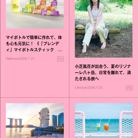
マイボトルで簡単に作れて、体
も心も元気に！ 《「ブレンデ
ィ」マイボトルスティック い
いこと毎日》シリーズが誕生
PR
Wellness
2026.7.27
小芝風花が出合う、夏のリゾナ
ーレ八ヶ岳。日常を離れて、満
たされる旅へ
PR
Lifestyle
2026.7.23