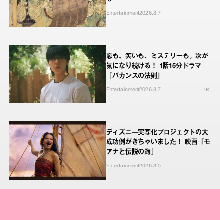
Entertainment
2026.8.7
恋も、笑いも、ミステリーも。次が
気になり続ける！ 1話15分ドラマ
『バカンスの法則』
PR
Entertainment
2026.8.7
ディズニー実写化プロジェクトの大
成功例がきちゃいました！ 映画『モ
アナと伝説の海』
Entertainment
2026.8.5