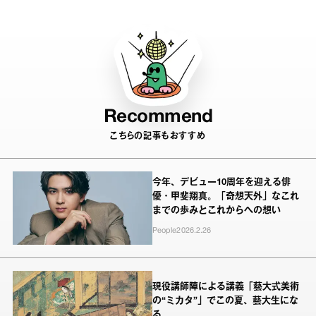
Recommend
こちらの記事もおすすめ
今年、デビュー10周年を迎える俳
優・甲斐翔真。「奇想天外」なこれ
までの歩みとこれからへの想い
People
2026.2.26
現役講師陣による講義「藝大式美術
の“ミカタ”」でこの夏、藝大生にな
る