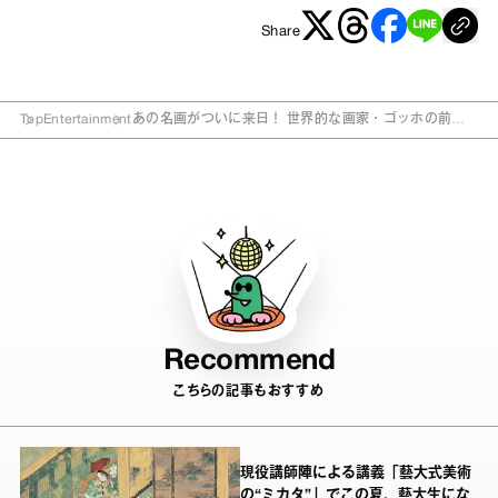
Share
Top
Entertainment
あの名画がついに来日！ 世界的な画家・ゴッホの前半
生をたどる展覧会
Recommend
こちらの記事もおすすめ
現役講師陣による講義「藝大式美術
の“ミカタ”」でこの夏、藝大生にな