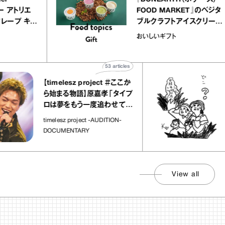
クアリー アトリエ
FOOD MARKET』の
のミルクレープ キャ
ブルクラフトアイスク
ーユほか｜chico
｜真野知子の「おいし
物
おいしいギフト
な宝物”
ト」
53
articles
【timelesz project ＃ここか
「
ら始まる物語】原嘉孝「タイプ
さ
ロは夢をもう一度追わせてく
れた場所」
社
timelesz project -AUDITION-
DOCUMENTARY
View all