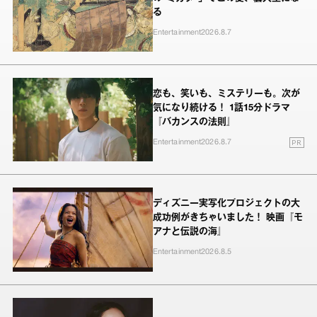
る
Entertainment
2026.8.7
恋も、笑いも、ミステリーも。次が
気になり続ける！ 1話15分ドラマ
『バカンスの法則』
PR
Entertainment
2026.8.7
ディズニー実写化プロジェクトの大
成功例がきちゃいました！ 映画『モ
アナと伝説の海』
Entertainment
2026.8.5