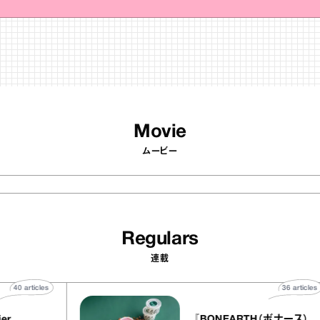
Movie
ムービー
Regulars
連載
40
articles
36
a
atelier
『BONEARTH（ボナー