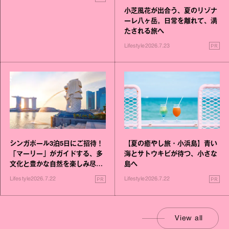
小芝風花が出合う、夏のリゾナ
ーレ八ヶ岳。日常を離れて、満
たされる旅へ
PR
Lifestyle
2026.7.23
シンガポール3泊5日にご招待！
【夏の癒やし旅・小浜島】青い
「マーリー」がガイドする、多
海とサトウキビが待つ、小さな
文化と豊かな自然を楽しみ尽く
島へ
す旅
PR
PR
Lifestyle
2026.7.22
Lifestyle
2026.7.22
View all