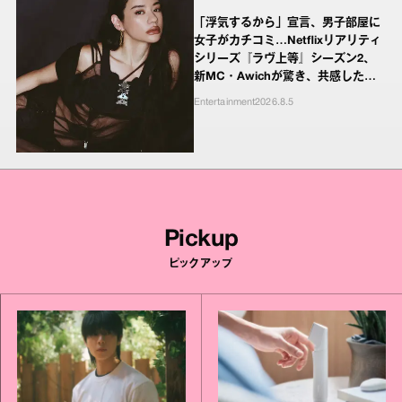
「浮気するから」宣言、男子部屋に
女子がカチコミ…Netflixリアリティ
シリーズ『ラヴ上等』シーズン2、
新MC・Awichが驚き、共感したヤ
ンキーたちの本気の恋模様
Entertainment
2026.8.5
Pickup
ピックアップ