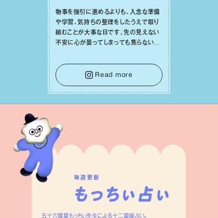
物事を強引に進めるよりも、⼊念な準備
や学習、気持ちの整理をしたうえで取り
組むことが⼤事な⽇です。先の⾒えない
不安に⼼が曇ってしまっても焦らない
で。意思を伝える⼯夫をしたり、あなた⾃
⾝や疲れていそうな⼈をいたわることに
時間を使いましょう。ここでしっかりとエ
Read more
ネルギーを蓄え、困難を乗り越える⼒に
変えましょう。
毎週更新
五十六謀星もっちぃ先生による十二星座占い。