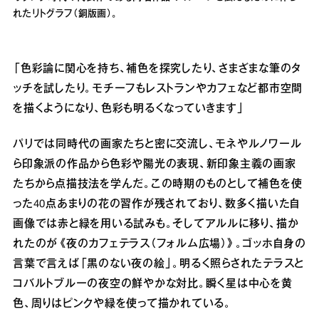
れたリトグラフ（銅版画）。
「色彩論に関心を持ち、補色を探究したり、さまざまな筆のタ
ッチを試したり。モチーフもレストランやカフェなど都市空間
を描くようになり、色彩も明るくなっていきます」
パリでは同時代の画家たちと密に交流し、モネやルノワール
ら印象派の作品から色彩や陽光の表現、新印象主義の画家
たちから点描技法を学んだ。この時期のものとして補色を使
った40点あまりの花の習作が残されており、数多く描いた自
画像では赤と緑を用いる試みも。そしてアルルに移り、描か
れたのが《夜のカフェテラス（フォルム広場）》。ゴッホ自身の
言葉で言えば「黒のない夜の絵」。明るく照らされたテラスと
コバルトブルーの夜空の鮮やかな対比。瞬く星は中心を黄
色、周りはピンクや緑を使って描かれている。