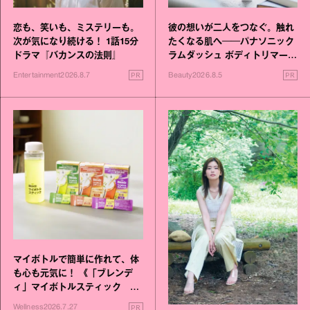
恋も、笑いも、ミステリーも。
彼の想いが二人をつなぐ。触れ
次が気になり続ける！ 1話15分
たくなる肌へ──パナソニック
ドラマ『バカンスの法則』
ラムダッシュ ボディトリマーが
進化！
PR
PR
Entertainment
2026.8.7
Beauty
2026.8.5
マイボトルで簡単に作れて、体
も心も元気に！ 《「ブレンデ
ィ」マイボトルスティック い
いこと毎日》シリーズが誕生
PR
Wellness
2026.7.27