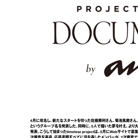
4月に改名し、新たなスタートを切った佐藤勝利さん、菊池風磨さん、松島聡さ
というグループ名を発表した。同時に、5人で描いた夢を叶え、より
発表。こうして始まったtimelesz projectは、5月にWebサイ
次審査を通過。応募書類すべてに目を通したメンバーが、2次審査で