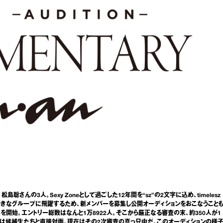
んの3人。Sexy Zoneとして過ごした12年間を“sz”の2文字に込め、timelesz
大きなグループに飛躍するため、新メンバーを募集し公開オーディションをおこなうこと
トで募集を開始。エントリー総数はなんと1万8922人。そこから厳正なる審査の末、約350人が1
は候補生たちと直接対面。現在はその2次審査の真っ只中だ。このオーディションの様