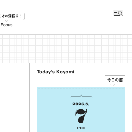
bだけの深掘り！
e
Focus
Today's Koyomi
今日の暦
2026
.
8
.
7
FRI