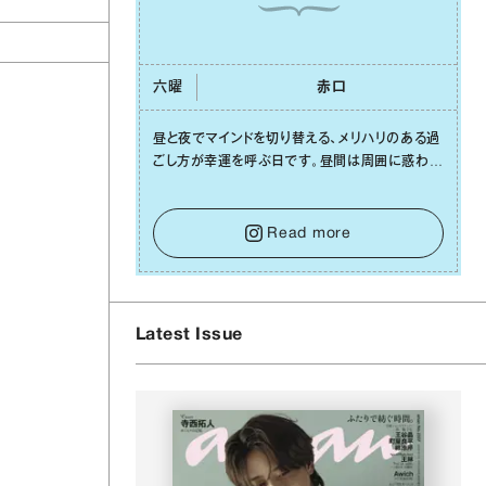
六曜
⾚⼝
昼と夜でマインドを切り替える、メリハリのある過
ごし⽅が幸運を呼ぶ⽇です。昼間は周囲に惑わさ
れず、「⾃分の本分を淡々と全うする」ブレない軸
をキープして。そして夜は、疲れや寂しさから⽢
い⾔葉に流されないよう、⼼にしっかりブレーキ
Read more
をかけること。この意識の切り替えが、あなたに
確かな安⼼感をもたらすはずです。
Latest Issue