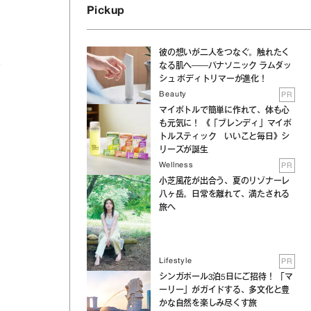
Pickup
彼の想いが二人をつなぐ。触れたく
なる肌へ──パナソニック ラムダッ
シュ ボディトリマーが進化！
Beauty
PR
マイボトルで簡単に作れて、体も心
も元気に！ 《「ブレンディ」マイボ
トルスティック いいこと毎日》シ
リーズが誕生
Wellness
PR
小芝風花が出合う、夏のリゾナーレ
八ヶ岳。日常を離れて、満たされる
旅へ
Lifestyle
PR
シンガポール3泊5日にご招待！ 「マ
ーリー」がガイドする、多文化と豊
かな自然を楽しみ尽くす旅