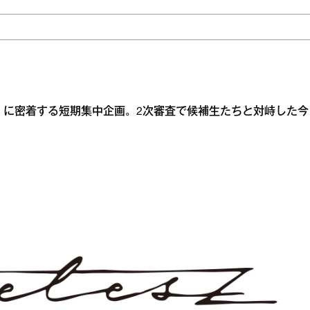
oject」に密着する短期集中企画。2次審査で候補生たちと対峙した今