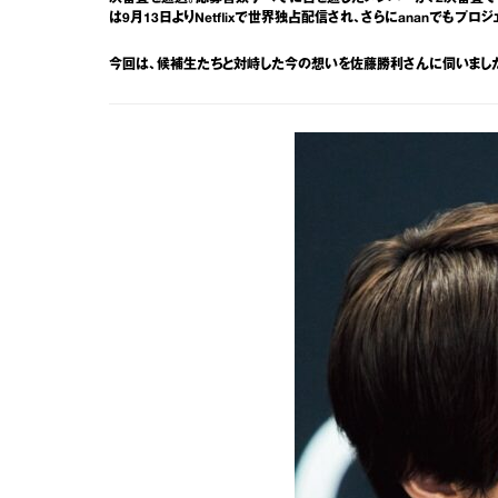
は9月13日よりNetflixで世界独占配信され、さらにananでも
今回は、候補生たちと対峙した今の想いを佐藤勝利さんに伺いまし