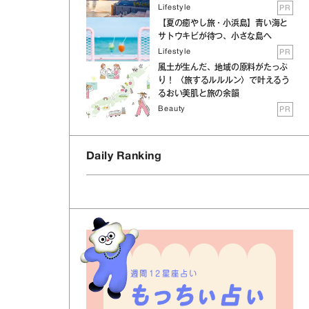
Lifestyle
PR
【夏の癒やし旅・小浜島】青い海と
サトウキビが待つ、小さな島へ
Lifestyle
PR
風土が生んだ、地域の原料がたっぷ
り！ 〈旅するルルルン〉で叶えるう
るおい美肌と旅の余韻
Beauty
PR
Daily Ranking
週間12星座占い