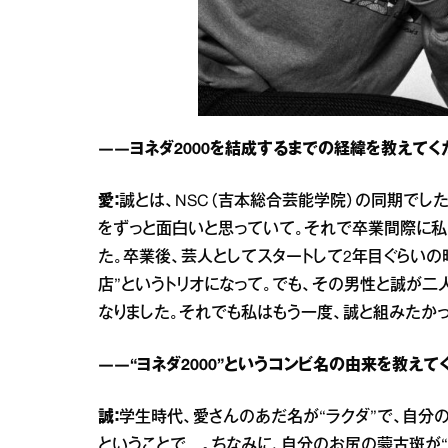
――ヨネダ2000を結成するまでの経緯を教えてく
愛：
誠とは、NSC（吉本総合芸能学院）の同期でし
をずっと面白いと思っていて。それで卒業間際に私か
た。卒業後、芸人としてスタートして2年目ぐらい
店”というトリオになって。でも、その男性と誠が二
なりました。それでも私はもう一度、誠と組みたかっ
――“ヨネダ2000”というコンビ名の由来を教えて
誠：
学生時代、愛さんのあだ名が“ラクダ”で、自分のあ
ということで…。ちなみに、自分のお尻の蒙古斑が“