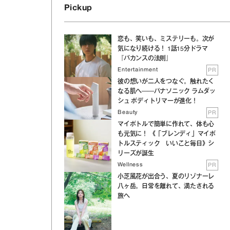
Pickup
恋も、笑いも、ミステリーも。次が
気になり続ける！ 1話15分ドラマ
『バカンスの法則』
Entertainment
PR
彼の想いが二人をつなぐ。触れたく
なる肌へ──パナソニック ラムダッ
シュ ボディトリマーが進化！
Beauty
PR
マイボトルで簡単に作れて、体も心
も元気に！ 《「ブレンディ」マイボ
トルスティック いいこと毎日》シ
リーズが誕生
Wellness
PR
小芝風花が出合う、夏のリゾナーレ
八ヶ岳。日常を離れて、満たされる
旅へ