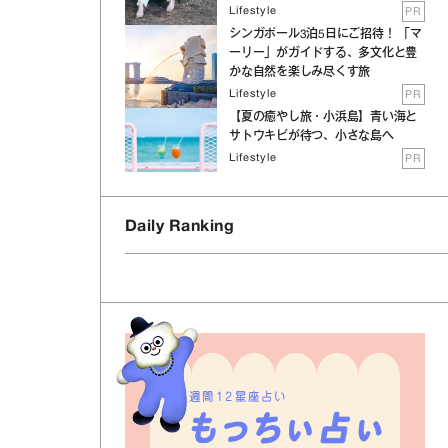
Lifestyle
PR
シンガポール3泊5日にご招待！ 「マ
ーリー」がガイドする、多文化と豊
かな自然を楽しみ尽くす旅
Lifestyle
PR
【夏の癒やし旅・小浜島】青い海と
サトウキビが待つ、小さな島へ
Lifestyle
PR
Daily Ranking
週間12星座占い