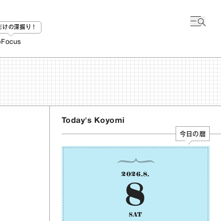
bだけの深掘り！
e
Focus
Today's Koyomi
今日の暦
2026
.
8
.
8
SAT