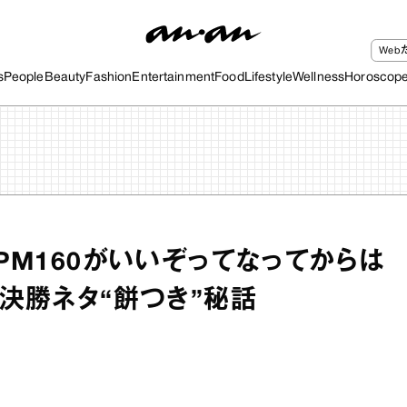
We
s
People
Beauty
Fashion
Entertainment
Food
Lifestyle
Wellness
Horoscop
BPM160がいいぞってなってからは
1決勝ネタ“餅つき”秘話