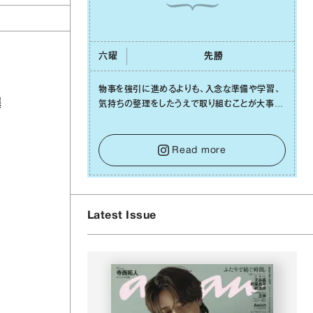
六曜
先勝
物事を強引に進めるよりも、⼊念な準備や学習、
爆
気持ちの整理をしたうえで取り組むことが⼤事な
⽇です。先の⾒えない不安に⼼が曇ってしまって
も焦らないで。意思を伝える⼯夫をしたり、あなた
⾃⾝や疲れていそうな⼈をいたわることに時間を
Read more
使いましょう。ここでしっかりとエネルギーを蓄
え、困難を乗り越える⼒に変えましょう。
Latest Issue