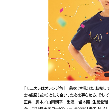
『モエカレはオレンジ色』 萌衣（生見）は、転校
士・蛯原（岩本）と知り合い、恋心を募らせる。そ
正典 脚本／山岡潤平 出演／岩本照、生見愛瑠、