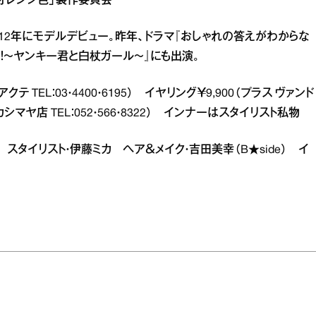
はオレンジ色」製作委員会
。’12年にモデルデビュー。昨年、ドラマ『おしゃれの答えがわからな
！～ヤンキー君と白杖ガール～』にも出演。
テ TEL：03・4400・6195） イヤリング￥9,900（プラス ヴァンド
ヤ店 TEL：052・566・8322） インナーはスタイリスト私物
理子 スタイリスト・伊藤ミカ ヘア＆メイク・吉田美幸（B★side） イ