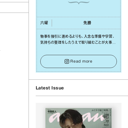
六曜
先勝
物事を強引に進めるよりも、⼊念な準備や学習、
気持ちの整理をしたうえで取り組むことが⼤事な
⽇です。先の⾒えない不安に⼼が曇ってしまって
し
も焦らないで。意思を伝える⼯夫をしたり、あなた
⾃⾝や疲れていそうな⼈をいたわることに時間を
Read more
使いましょう。ここでしっかりとエネルギーを蓄
え、困難を乗り越える⼒に変えましょう。
Latest Issue