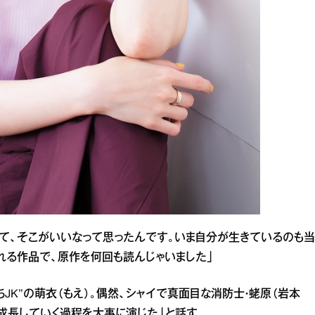
て、そこがいいなって思ったんです。いま自分が生きているのも当
れる作品で、原作を何回も読んじゃいました」
JK”の萌衣（もえ）。偶然、シャイで真面目な消防士・蛯原（岩本
成長していく過程を大事に演じた」と話す。