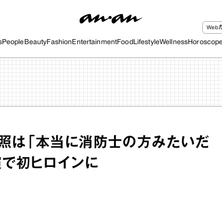
We
s
People
Beauty
Fashion
Entertainment
Food
Lifestyle
Wellness
Horoscop
照は「本当に消防士の方みたいだ
演で初ヒロインに