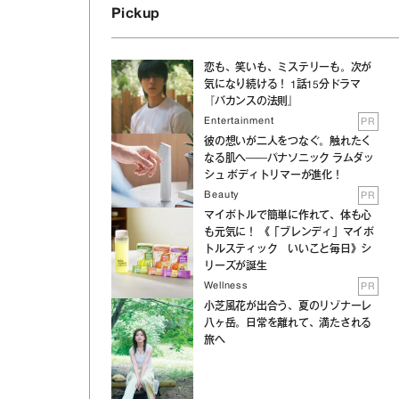
Pickup
恋も、笑いも、ミステリーも。次が
気になり続ける！ 1話15分ドラマ
『バカンスの法則』
Entertainment
PR
彼の想いが二人をつなぐ。触れたく
なる肌へ──パナソニック ラムダッ
シュ ボディトリマーが進化！
Beauty
PR
マイボトルで簡単に作れて、体も心
も元気に！ 《「ブレンディ」マイボ
トルスティック いいこと毎日》シ
リーズが誕生
Wellness
PR
小芝風花が出合う、夏のリゾナーレ
八ヶ岳。日常を離れて、満たされる
旅へ