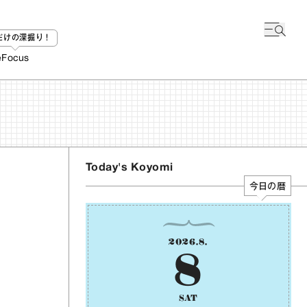
bだけの深掘り！
e
Focus
Today's Koyomi
今日の暦
2026
.
8
.
8
SAT