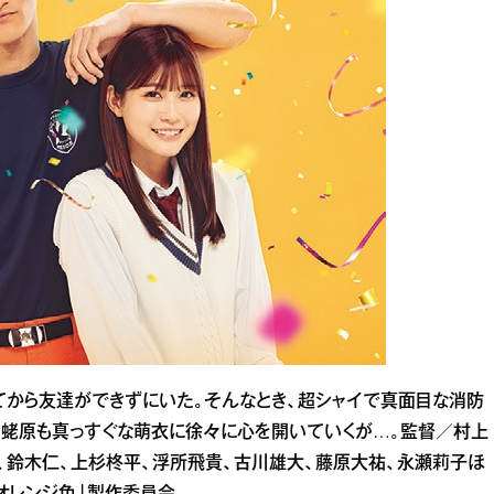
してから友達ができずにいた。そんなとき、超シャイで真面目な消防
して蛯原も真っすぐな萌衣に徐々に心を開いていくが…。監督／村上
鈴木仁、上杉柊平、浮所飛貴、古川雄大、藤原大祐、永瀬莉子ほ