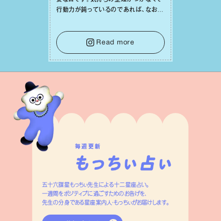
⾏動⼒が鈍っているのであれば、なおさ
ら判断材料を揃えることが積極的な⼀歩
を踏み出すのに役⽴つはず。また、広い
意味での「癒し」や「治療」が必要な⽇で
Read more
もあり、特に⼈間関係の改善は課題の⼀
つです。
毎週更新
五十六謀星もっちぃ先生による十二星座占い。
一週間をポジティブに過ごすためのお告げを、
先生の分身である星座案内人・もっちぃがお届けします。