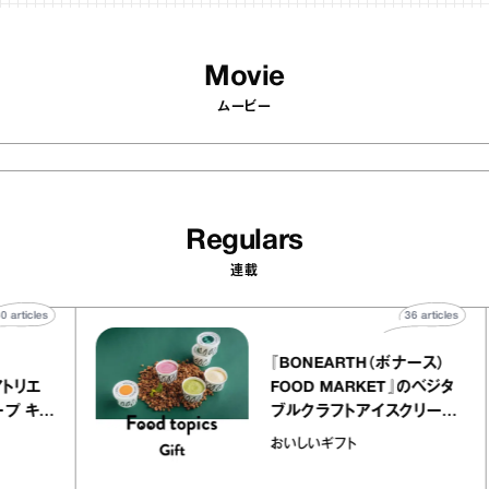
Movie
ムービー
Regulars
連載
40
articles
36
articl
lier
『BONEARTH（ボナース）
リー アトリエ
FOOD MARKET』のベジ
クレープ キャ
ブルクラフトアイスクリー
か｜chico
｜真野知子の「おいしいギ
おいしいギフト
物”
ト」