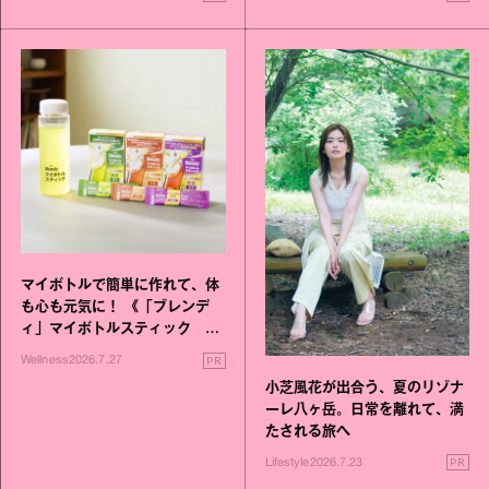
マイボトルで簡単に作れて、体
も心も元気に！ 《「ブレンデ
ィ」マイボトルスティック い
いこと毎日》シリーズが誕生
PR
Wellness
2026.7.27
小芝風花が出合う、夏のリゾナ
ーレ八ヶ岳。日常を離れて、満
たされる旅へ
PR
Lifestyle
2026.7.23