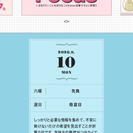
2026
.
8
.
10
MON
六曜
先負
選日
⺟倉⽇
しっかりと必要な情報を集めて、不安に
負けないだけの希望を⾒出すことが肝
要な⽇です。気持ちの整理がつかなくて