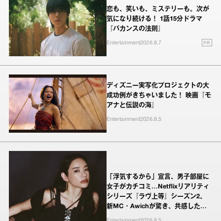
恋も、笑いも、ミステリーも。次が
気になり続ける！ 1話15分ドラマ
『バカンスの法則』
PR
Entertainment
2026.8.7
ディズニー実写化プロジェクトの大
成功例がきちゃいました！ 映画『モ
アナと伝説の海』
Entertainment
2026.8.5
「浮気するから」宣言、男子部屋に
女子がカチコミ…Netflixリアリティ
シリーズ『ラヴ上等』シーズン2、
新MC・Awichが驚き、共感したヤ
ンキーたちの本気の恋模様
Entertainment
2026.8.5