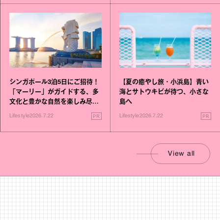
シンガポール3泊5日にご招待！
【夏の癒やし旅・小浜島】青い
「マーリー」がガイドする、多
海とサトウキビが待つ、小さな
文化と豊かな自然を楽しみ尽く
島へ
す旅
PR
PR
Lifestyle
2026.7.22
Lifestyle
2026.7.22
View all