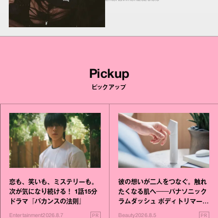
Pickup
ピックアップ
恋も、笑いも、ミステリーも。
彼の想いが二人をつなぐ。触れ
次が気になり続ける！ 1話15分
たくなる肌へ──パナソニック
ドラマ『バカンスの法則』
ラムダッシュ ボディトリマーが
進化！
PR
PR
Entertainment
2026.8.7
Beauty
2026.8.5