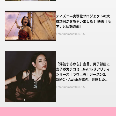
ディズニー実写化プロジェクトの大
成功例がきちゃいました！ 映画『モ
アナと伝説の海』
Entertainment
2026.8.5
「浮気するから」宣言、男子部屋に
女子がカチコミ…Netflixリアリティ
シリーズ『ラヴ上等』シーズン2、
新MC・Awichが驚き、共感したヤ
ンキーたちの本気の恋模様
Entertainment
2026.8.5