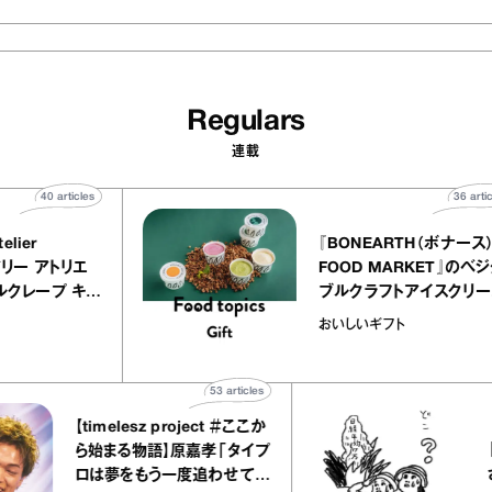
Regulars
連載
40
articles
3
 atelier
『BONEARTH（ボナ
イクアリー アトリエ
FOOD MARKET』
のミルクレープ キャ
ブルクラフトアイスク
ーユほか｜chico
｜真野知子の「おい
物
おいしいギフト
子な宝物”
ト」
53
articles
【timelesz project ＃ここか
「日
ら始まる物語】原嘉孝「タイプ
さん
ロは夢をもう一度追わせてく