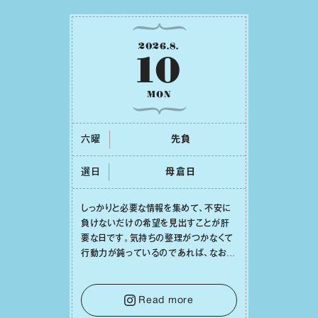
2026
.
8
.
10
MON
六曜
先負
選日
⺟倉⽇
しっかりと必要な情報を集めて、不安に
負けないだけの希望を⾒出すことが肝
要な⽇です。気持ちの整理がつかなくて
⾏動⼒が鈍っているのであれば、なおさ
ら判断材料を揃えることが積極的な⼀歩
を踏み出すのに役⽴つはず。また、広い
意味での「癒し」や「治療」が必要な⽇で
Read more
もあり、特に⼈間関係の改善は課題の⼀