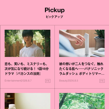
Pickup
ピックアップ
恋も、笑いも、ミステリーも。
彼の想いが二人をつなぐ。触れ
次が気になり続ける！ 1話15分
たくなる肌へ──パナソニック
ドラマ『バカンスの法則』
ラムダッシュ ボディトリマーが
進化！
PR
PR
Entertainment
2026.8.7
Beauty
2026.8.5