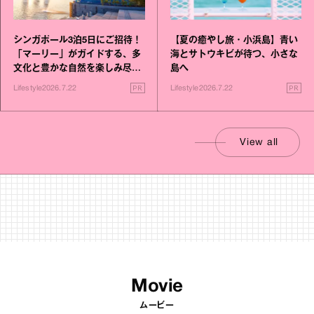
シンガポール3泊5日にご招待！
【夏の癒やし旅・小浜島】青い
「マーリー」がガイドする、多
海とサトウキビが待つ、小さな
文化と豊かな自然を楽しみ尽く
島へ
す旅
PR
PR
Lifestyle
2026.7.22
Lifestyle
2026.7.22
View all
Movie
ムービー