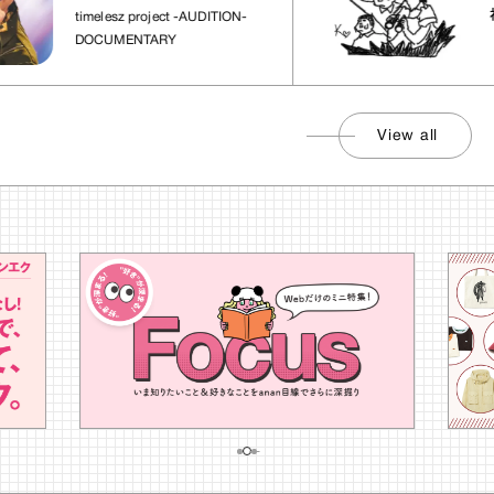
れた場所」
社会
timelesz project -AUDITION-
DOCUMENTARY
View all