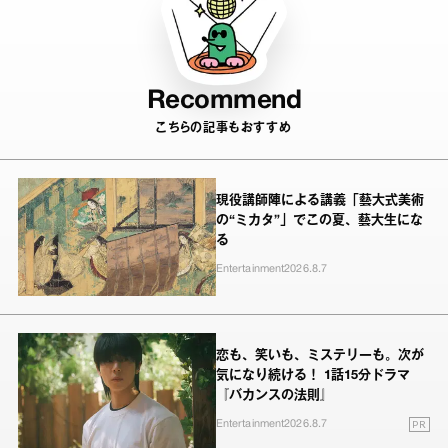
Recommend
こちらの記事もおすすめ
現役講師陣による講義「藝大式美術
の“ミカタ”」でこの夏、藝大生にな
る
Entertainment
2026.8.7
恋も、笑いも、ミステリーも。次が
気になり続ける！ 1話15分ドラマ
『バカンスの法則』
PR
Entertainment
2026.8.7