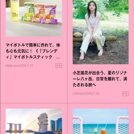
マイボトルで簡単に作れて、体
も心も元気に！ 《「ブレンデ
ィ」マイボトルスティック い
いこと毎日》シリーズが誕生
PR
Wellness
2026.7.27
小芝風花が出合う、夏のリゾナ
ーレ八ヶ岳。日常を離れて、満
たされる旅へ
PR
Lifestyle
2026.7.23