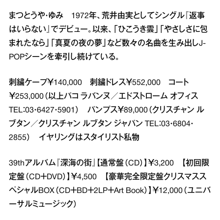
まつとうや・ゆみ 1972年、荒井由実としてシングル『返事
はいらない』でデビュー。以来、「ひこうき雲」「やさしさに包
まれたなら」「真夏の夜の夢」など数々の名曲を生み出しJ‐
POPシーンを牽引し続けている。
刺繍ケープ￥140,000 刺繍ドレス￥552,000 コート
￥253,000（以上パコ ラバンヌ／エドストローム オフィス
TEL：03・6427・5901） パンプス￥89,000（クリスチャン ル
ブタン／クリスチャン ルブタン ジャパン TEL：03・6804・
2855） イヤリングはスタイリスト私物
39thアルバム『深海の街』【通常盤（CD）】￥3,200 【初回限
定盤（CD＋DVD）】￥4,500 【豪華完全限定盤クリスマスス
ペシャルBOX（CD＋BD＋2LP＋Art Book）】￥12,000（ユニバ
ーサルミュージック）