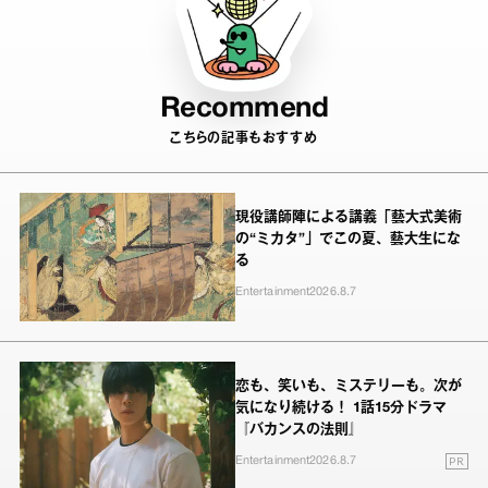
Recommend
こちらの記事もおすすめ
現役講師陣による講義「藝大式美術
の“ミカタ”」でこの夏、藝大生にな
る
Entertainment
2026.8.7
恋も、笑いも、ミステリーも。次が
気になり続ける！ 1話15分ドラマ
『バカンスの法則』
PR
Entertainment
2026.8.7