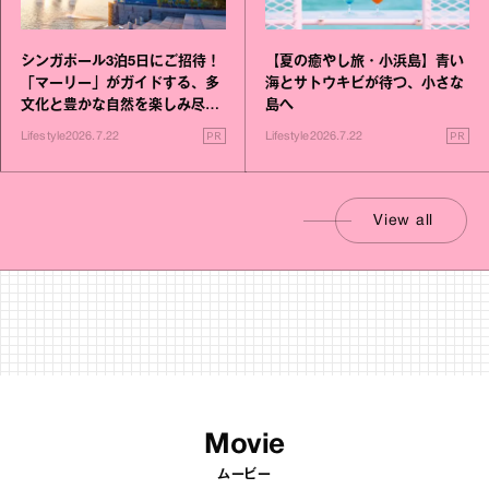
シンガポール3泊5日にご招待！
【夏の癒やし旅・小浜島】青い
「マーリー」がガイドする、多
海とサトウキビが待つ、小さな
文化と豊かな自然を楽しみ尽く
島へ
す旅
PR
PR
Lifestyle
2026.7.22
Lifestyle
2026.7.22
View all
Movie
ムービー