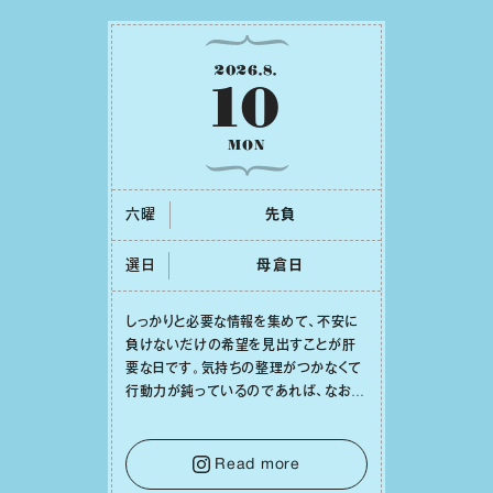
2026
.
8
.
10
MON
六曜
先負
選日
⺟倉⽇
しっかりと必要な情報を集めて、不安に
負けないだけの希望を⾒出すことが肝
要な⽇です。気持ちの整理がつかなくて
⾏動⼒が鈍っているのであれば、なおさ
ら判断材料を揃えることが積極的な⼀歩
を踏み出すのに役⽴つはず。また、広い
意味での「癒し」や「治療」が必要な⽇で
Read more
もあり、特に⼈間関係の改善は課題の⼀