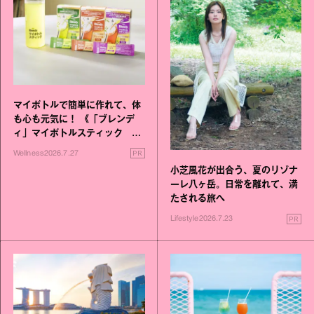
マイボトルで簡単に作れて、体
も心も元気に！ 《「ブレンデ
ィ」マイボトルスティック い
いこと毎日》シリーズが誕生
PR
Wellness
2026.7.27
小芝風花が出合う、夏のリゾナ
ーレ八ヶ岳。日常を離れて、満
たされる旅へ
PR
Lifestyle
2026.7.23