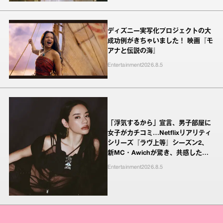
ディズニー実写化プロジェクトの大
成功例がきちゃいました！ 映画『モ
アナと伝説の海』
Entertainment
2026.8.5
「浮気するから」宣言、男子部屋に
女子がカチコミ…Netflixリアリティ
シリーズ『ラヴ上等』シーズン2、
新MC・Awichが驚き、共感したヤ
ンキーたちの本気の恋模様
Entertainment
2026.8.5