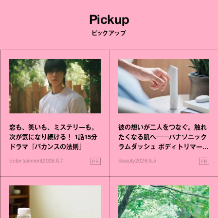
Pickup
ピックアップ
恋も、笑いも、ミステリーも。
彼の想いが二人をつなぐ。触れ
次が気になり続ける！ 1話15分
たくなる肌へ──パナソニック
ドラマ『バカンスの法則』
ラムダッシュ ボディトリマーが
進化！
PR
PR
Entertainment
2026.8.7
Beauty
2026.8.5