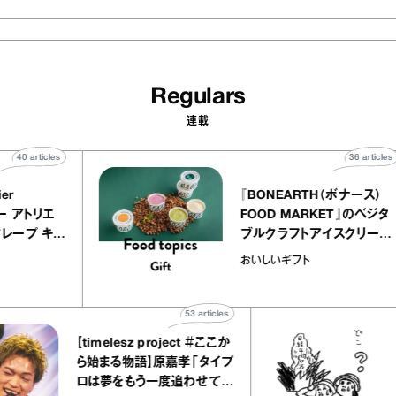
Regulars
連載
40
articles
36
a
atelier
『BONEARTH（ボナー
クアリー アトリエ
FOOD MARKET』の
のミルクレープ キャ
ブルクラフトアイスク
ーユほか｜chico
｜真野知子の「おいし
物
おいしいギフト
な宝物”
ト」
53
articles
【timelesz project ＃ここか
「
ら始まる物語】原嘉孝「タイプ
さ
ロは夢をもう一度追わせてく