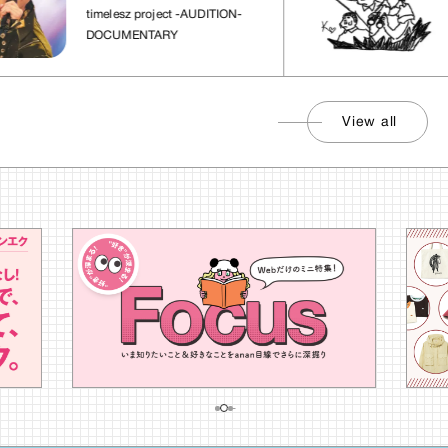
れた場所」
社
timelesz project -AUDITION-
DOCUMENTARY
View all