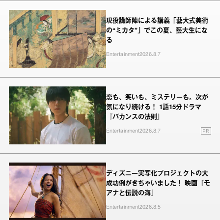
現役講師陣による講義「藝大式美術
の“ミカタ”」でこの夏、藝大生にな
る
Entertainment
2026.8.7
恋も、笑いも、ミステリーも。次が
気になり続ける！ 1話15分ドラマ
『バカンスの法則』
PR
Entertainment
2026.8.7
ディズニー実写化プロジェクトの大
成功例がきちゃいました！ 映画『モ
アナと伝説の海』
Entertainment
2026.8.5