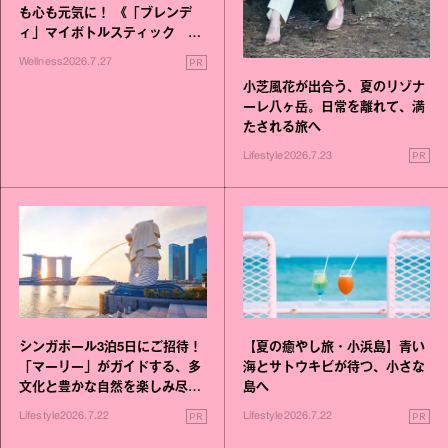
も心も元気に！ 《「ブレンデ
ィ」マイボトルスティック い
いこと毎日》シリーズが誕生
PR
Wellness
2026.7.27
小芝風花が出合う、夏のリゾナ
ーレ八ヶ岳。日常を離れて、満
たされる旅へ
PR
Lifestyle
2026.7.23
シンガポール3泊5日にご招待！
【夏の癒やし旅・小浜島】青い
「マーリー」がガイドする、多
海とサトウキビが待つ、小さな
文化と豊かな自然を楽しみ尽く
島へ
す旅
PR
PR
Lifestyle
2026.7.22
Lifestyle
2026.7.22