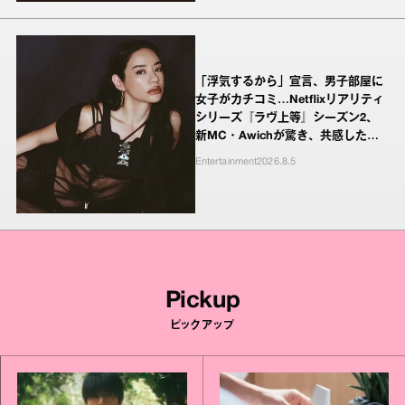
「浮気するから」宣言、男子部屋に
女子がカチコミ…Netflixリアリティ
シリーズ『ラヴ上等』シーズン2、
新MC・Awichが驚き、共感したヤ
ンキーたちの本気の恋模様
Entertainment
2026.8.5
Pickup
ピックアップ