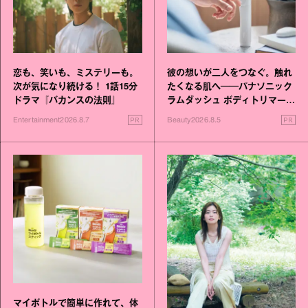
恋も、笑いも、ミステリーも。
彼の想いが二人をつなぐ。触れ
次が気になり続ける！ 1話15分
たくなる肌へ──パナソニック
ドラマ『バカンスの法則』
ラムダッシュ ボディトリマーが
進化！
PR
PR
Entertainment
2026.8.7
Beauty
2026.8.5
マイボトルで簡単に作れて、体