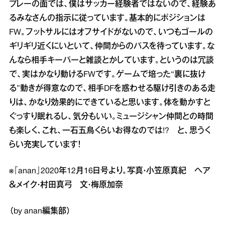
プレーの面では、僕はサッカー経験者ではないので、経験あ
るみなさんの指示に従っています。基本的にポジションは
FW。フットサルにはオフサイドがないので、いつもゴールの
ギリギリ近くにいといて、仲間からのパスを待っています。な
んなら相手キーパーと雑談とかしています。というのは冗談
で、実はかなり動けるFWです。ゲームで培った“裏に抜け
る”動きが得意なので、相手DFを惑わせる駆け引きのある走
りは、かなり効果的にできていると思います。体を動かすと
ぐっすり眠れるし、気分もいい。ミュージシャン仲間との時間
も楽しく、これ、一石五鳥くらいお得なのでは!? と、思うく
らい充実しています！
※『anan』2020年12月16日号より。写真・小笠原真紀 ヘア
＆メイク・村田真弓 文・梅原加奈
（by anan編集部）