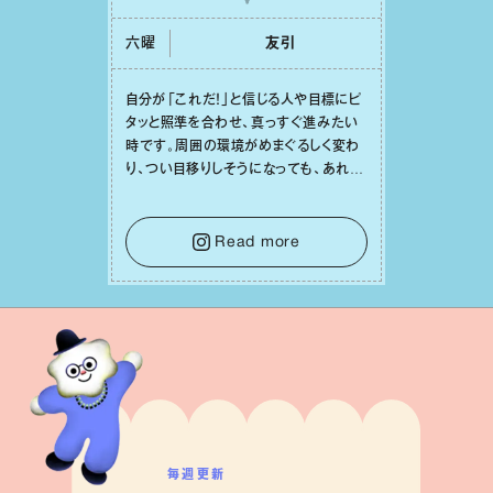
六曜
友引
⾃分が「これだ！」と信じる⼈や⽬標にピ
タッと照準を合わせ、真っすぐ進みたい
時です。周囲の環境がめまぐるしく変わ
り、つい⽬移りしそうになっても、あれこ
れ迷う必要はありません。余計なノイズ
をそっと⼿放し、⽬の前のことに集中しま
しょう。そのブレない決意が、あなたにと
Read more
って有意義で安定した成果を引き寄せま
す。
毎週更新