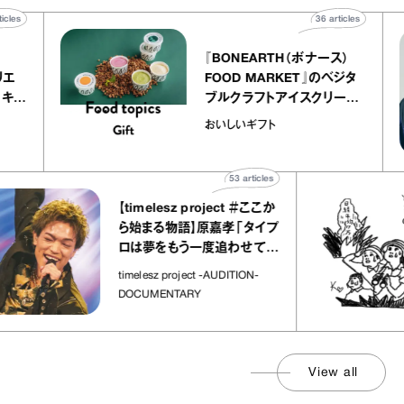
40
articles
36
articles
『BONEARTH（ボナース）
アトリエ
FOOD MARKET』のベジタ
ープ キャ
ブルクラフトアイスクリーム
chico
｜真野知子の「おいしいギフ
おいしいギフト
ト」
53
articles
【timelesz project ＃ここか
ら始まる物語】原嘉孝「タイプ
ロは夢をもう一度追わせてく
れた場所」
timelesz project -AUDITION-
DOCUMENTARY
View all