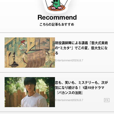
Recommend
こちらの記事もおすすめ
現役講師陣による講義「藝大式美術
の“ミカタ”」でこの夏、藝大生にな
る
Entertainment
2026.8.7
恋も、笑いも、ミステリーも。次が
気になり続ける！ 1話15分ドラマ
『バカンスの法則』
PR
Entertainment
2026.8.7