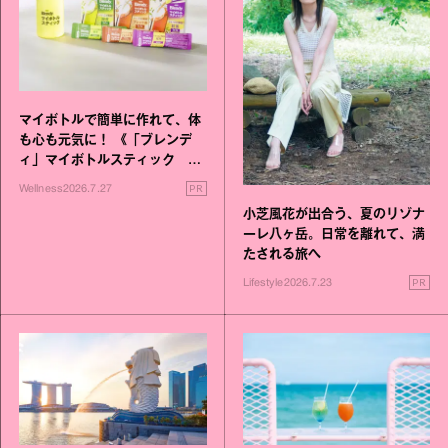
マイボトルで簡単に作れて、体
も心も元気に！ 《「ブレンデ
ィ」マイボトルスティック い
いこと毎日》シリーズが誕生
PR
Wellness
2026.7.27
小芝風花が出合う、夏のリゾナ
ーレ八ヶ岳。日常を離れて、満
たされる旅へ
PR
Lifestyle
2026.7.23