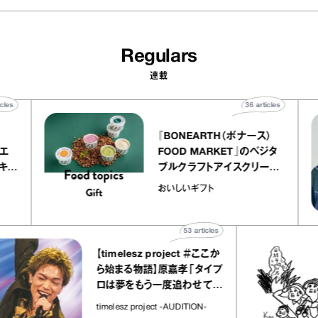
Regulars
連載
40
articles
36
articles
『BONEARTH（ボナース）
 アトリエ
FOOD MARKET』のベジタ
ープ キャ
ブルクラフトアイスクリーム
chico
｜真野知子の「おいしいギフ
おいしいギフト
ト」
53
articles
【timelesz project ＃ここか
ら始まる物語】原嘉孝「タイプ
ロは夢をもう一度追わせてく
れた場所」
timelesz project -AUDITION-