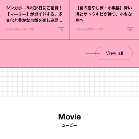
シンガポール3泊5日にご招待！
【夏の癒やし旅・小浜島】青い
「マーリー」がガイドする、多
海とサトウキビが待つ、小さな
文化と豊かな自然を楽しみ尽く
島へ
す旅
PR
PR
Lifestyle
2026.7.22
Lifestyle
2026.7.22
View all
Movie
ムービー