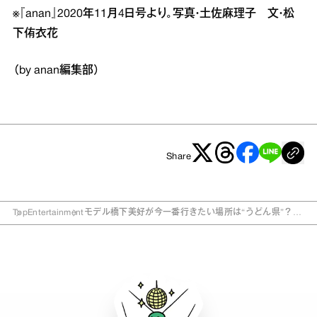
※『anan』2020年11月4日号より。写真・土佐麻理子 文・松
下侑衣花
（by anan編集部）
Share
Top
Entertainment
モデル橋下美好が今一番行きたい場所は“うどん県”？
一人旅好きの素顔