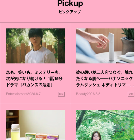
Pickup
ピックアップ
恋も、笑いも、ミステリーも。
彼の想いが二人をつなぐ。触れ
次が気になり続ける！ 1話15分
たくなる肌へ──パナソニック
ドラマ『バカンスの法則』
ラムダッシュ ボディトリマーが
進化！
PR
PR
Entertainment
2026.8.7
Beauty
2026.8.5