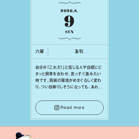
2026
.
8
.
9
SUN
六曜
友引
⾃分が「これだ！」と信じる⼈や⽬標にピ
タッと照準を合わせ、真っすぐ進みたい
時です。周囲の環境がめまぐるしく変わ
り、つい⽬移りしそうになっても、あれこ
れ迷う必要はありません。余計なノイズ
をそっと⼿放し、⽬の前のことに集中しま
しょう。そのブレない決意が、あなたにと
Read more
って有意義で安定した成果を引き寄せま
す。