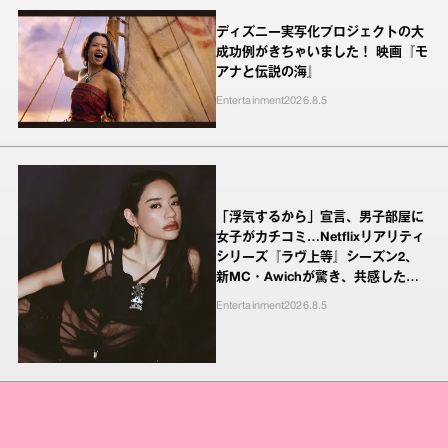
ディズニー実写化プロジェクトの大
成功例がきちゃいました！ 映画『モ
アナと伝説の海』
Entertainment
2026.8.5
「浮気するから」宣言、男子部屋に
女子がカチコミ…Netflixリアリティ
シリーズ『ラヴ上等』シーズン2、
新MC・Awichが驚き、共感したヤ
ンキーたちの本気の恋模様
Entertainment
2026.8.5