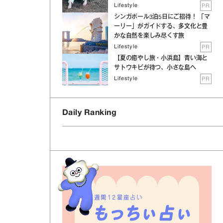
Lifestyle
PR
シンガポール3泊5日にご招待！ 「マ
ーリー」がガイドする、多文化と豊
かな自然を楽しみ尽くす旅
Lifestyle
PR
【夏の癒やし旅・小浜島】青い海と
サトウキビが待つ、小さな島へ
Lifestyle
PR
Daily Ranking
週間12星座占い