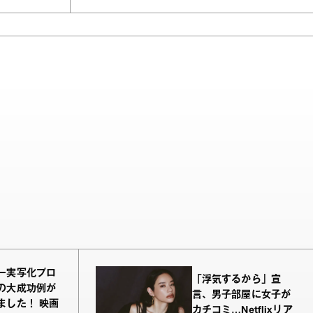
ー実写化プロ
「浮気するから」宣
の大成功例が
言、男子部屋に女子が
ました！ 映画
カチコミ…Netflixリア