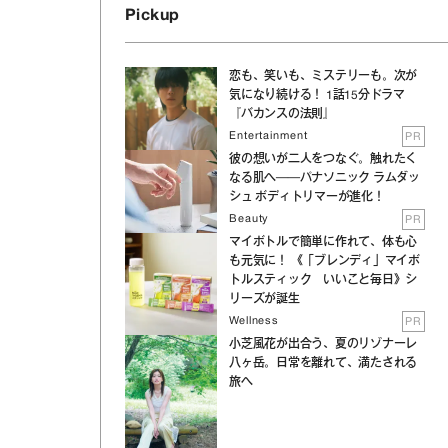
Pickup
恋も、笑いも、ミステリーも。次が
気になり続ける！ 1話15分ドラマ
『バカンスの法則』
Entertainment
PR
彼の想いが二人をつなぐ。触れたく
なる肌へ──パナソニック ラムダッ
シュ ボディトリマーが進化！
Beauty
PR
マイボトルで簡単に作れて、体も心
も元気に！ 《「ブレンディ」マイボ
トルスティック いいこと毎日》シ
リーズが誕生
Wellness
PR
小芝風花が出合う、夏のリゾナーレ
八ヶ岳。日常を離れて、満たされる
旅へ