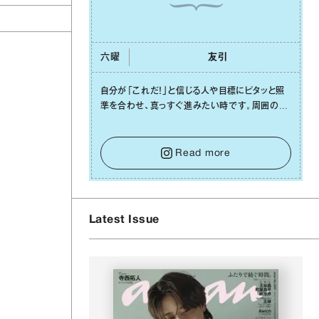
六曜
友引
⾃分が「これだ！」と信じる⼈や⽬標にピタッと照
準を合わせ、真っすぐ進みたい時です。周囲の環
境がめまぐるしく変わり、つい⽬移りしそうになっ
ても、あれこれ迷う必要はありません。余計なノイ
ズをそっと⼿放し、⽬の前のことに集中しましょ
Read more
う。そのブレない決意が、あなたにとって有意義
で安定した成果を引き寄せます。
Latest Issue