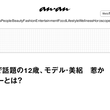
We
s
People
Beauty
Fashion
Entertainment
Food
Lifestyle
Wellness
Horoscop
で話題の12歳、モデル・美絽 惹か
ーとは？