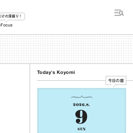
bだけの深掘り！
e
Focus
Today's Koyomi
今日の暦
2026
.
8
.
9
SUN