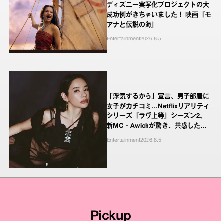
ディズニー実写化プロジェクトの大
成功例がきちゃいました！ 映画『モ
アナと伝説の海』
Entertainment
2026.8.5
「浮気するから」宣言、男子部屋に
女子がカチコミ…Netflixリアリティ
シリーズ『ラヴ上等』シーズン2、
新MC・Awichが驚き、共感したヤ
ンキーたちの本気の恋模様
Entertainment
2026.8.5
Pickup