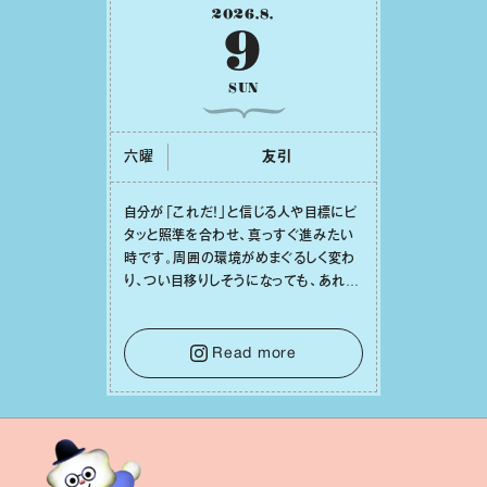
2026
.
8
.
9
SUN
六曜
友引
⾃分が「これだ！」と信じる⼈や⽬標にピ
タッと照準を合わせ、真っすぐ進みたい
時です。周囲の環境がめまぐるしく変わ
り、つい⽬移りしそうになっても、あれこ
れ迷う必要はありません。余計なノイズ
をそっと⼿放し、⽬の前のことに集中しま
しょう。そのブレない決意が、あなたにと
Read more
って有意義で安定した成果を引き寄せま
す。