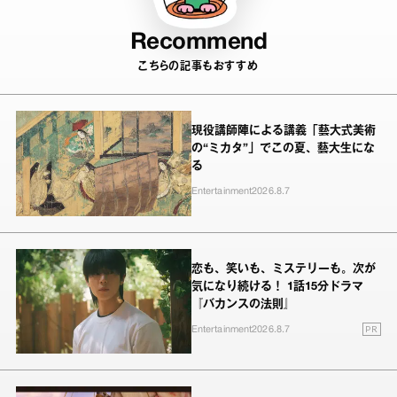
Recommend
こちらの記事もおすすめ
現役講師陣による講義「藝大式美術
の“ミカタ”」でこの夏、藝大生にな
る
Entertainment
2026.8.7
恋も、笑いも、ミステリーも。次が
気になり続ける！ 1話15分ドラマ
『バカンスの法則』
PR
Entertainment
2026.8.7