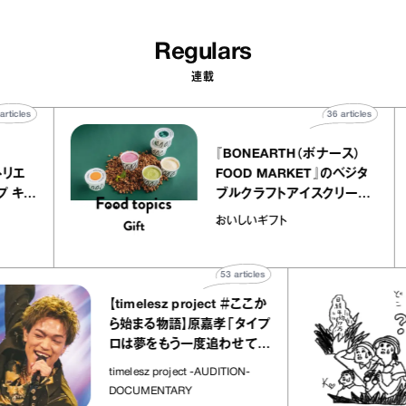
Regulars
連載
40
articles
36
article
lier
『BONEARTH（ボナース）
リー アトリエ
FOOD MARKET』のベジタ
クレープ キャ
ブルクラフトアイスクリー
か｜chico
｜真野知子の「おいしいギ
おいしいギフト
物”
ト」
53
articles
【timelesz project ＃ここか
ら始まる物語】原嘉孝「タイプ
ロは夢をもう一度追わせてく
れた場所」
timelesz project -AUDITION-
DOCUMENTARY