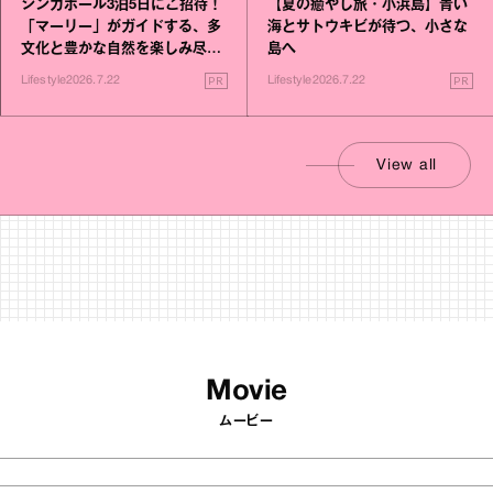
シンガポール3泊5日にご招待！
【夏の癒やし旅・小浜島】青い
「マーリー」がガイドする、多
海とサトウキビが待つ、小さな
文化と豊かな自然を楽しみ尽く
島へ
す旅
PR
PR
Lifestyle
2026.7.22
Lifestyle
2026.7.22
View all
Movie
ムービー