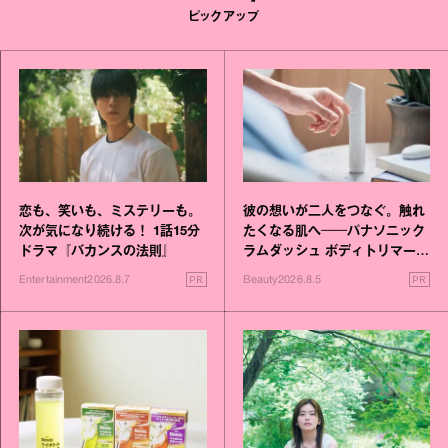
ピックアップ
恋も、笑いも、ミステリーも。
彼の想いが二人をつなぐ。触れ
次が気になり続ける！ 1話15分
たくなる肌へ──パナソニック
ドラマ『バカンスの法則』
ラムダッシュ ボディトリマーが
進化！
PR
PR
Entertainment
2026.8.7
Beauty
2026.8.5