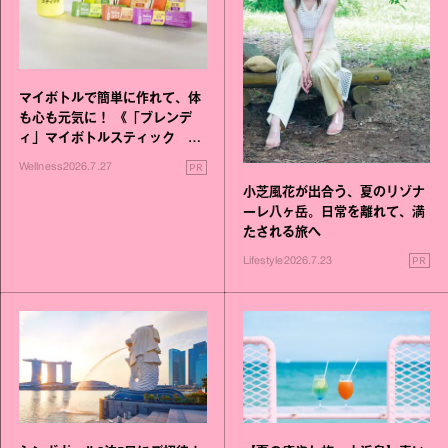
マイボトルで簡単に作れて、体
も心も元気に！ 《「ブレンデ
ィ」マイボトルスティック い
いこと毎日》シリーズが誕生
PR
Wellness
2026.7.27
小芝風花が出合う、夏のリゾナ
ーレ八ヶ岳。日常を離れて、満
たされる旅へ
PR
Lifestyle
2026.7.23