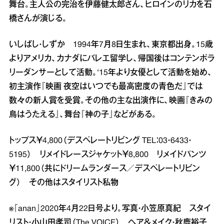
舞台。主人公の完治を伊藤健太郎さん、ヒロインのリカを石
橋さんが演じる。
いしばし・しずか 1994年7月8日生まれ、東京都出身。15歳
よりアメリカ、カナダにバレエ留学し、帰国後はコンテンポラ
リーダンサーとして活動。‘15年より女優として活動を始め、
初主演作『映画 夜空はいつでも最高密度の青色だ』では
数々の新人賞を受賞。その他の主な出演作に、映画『きみの
鳥はうたえる』、舞台『神の子』などがある。
トップス￥4,800（デスペレートリビング TEL：03・6433・
5195） リメイドレースジャケット￥8,800 リメイドパンツ
￥11,800（共にドリームランダース／デスペレートリビン
グ） その他はスタイリスト私物
※『anan』2020年4月22日号より。写真・小笠原真紀 スタイ
リスト・小山田孝司（The VOICE） ヘア＆メイク・秋鹿裕子