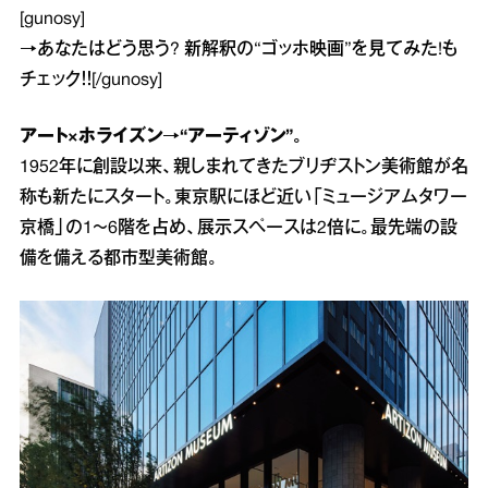
[gunosy]
→
あなたはどう思う? 新解釈の“ゴッホ映画”を見てみた!
も
チェック！！[/gunosy]
アート×ホライズン→“アーティゾン”。
1952年に創設以来、親しまれてきたブリヂストン美術館が名
称も新たにスタート。東京駅にほど近い「ミュージアムタワー
京橋」の1～6階を占め、展示スペースは2倍に。最先端の設
備を備える都市型美術館。