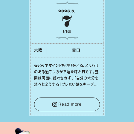
2026
.
8
.
7
FRI
六曜
⾚⼝
昼と夜でマインドを切り替える、メリハリ
のある過ごし⽅が幸運を呼ぶ⽇です。昼
間は周囲に惑わされず、「⾃分の本分を
淡々と全うする」ブレない軸をキープし
て。そして夜は、疲れや寂しさから⽢い
⾔葉に流されないよう、⼼にしっかりブ
レーキをかけること。この意識の切り替
Read more
えが、あなたに確かな安⼼感をもたらす
はずです。