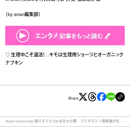
（by anan編集部）
♡
生理中こそ温活！…キモは生理用ショーツとオーガニック
ナプキン
Share
Top
Entertainment
選りすぐり206点を大公開 ブリヂストン美術館が生ま
れ変わった！