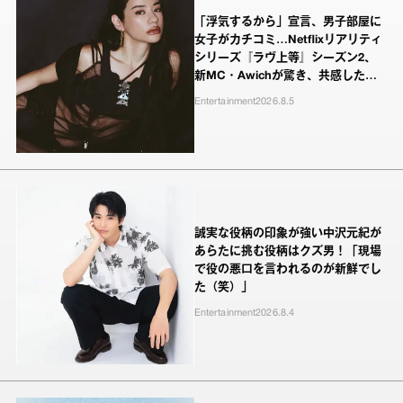
「浮気するから」宣言、男子部屋に
女子がカチコミ…Netflixリアリティ
シリーズ『ラヴ上等』シーズン2、
新MC・Awichが驚き、共感したヤ
ンキーたちの本気の恋模様
Entertainment
2026.8.5
誠実な役柄の印象が強い中沢元紀が
あらたに挑む役柄はクズ男！「現場
で役の悪口を言われるのが新鮮でし
た（笑）」
Entertainment
2026.8.4