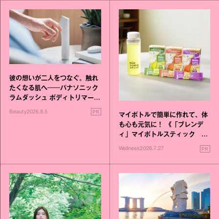
彼の想いが二人をつなぐ。触れ
たくなる肌へ──パナソニック
ラムダッシュ ボディトリマーが
進化！
PR
Beauty
2026.8.5
マイボトルで簡単に作れて、体
も心も元気に！ 《「ブレンデ
ィ」マイボトルスティック い
いこと毎日》シリーズが誕生
PR
Wellness
2026.7.27