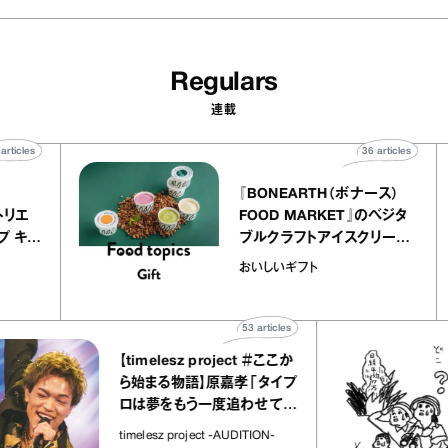
Regulars
連載
40
articles
36
articl
lier
『BONEARTH（ボナース）
リー アトリエ
FOOD MARKET』のベジ
ルクレープ キャ
ブルクラフトアイスクリー
ほか｜chico
｜真野知子の「おいしいギ
おいしいギフト
物”
ト」
53
articles
【timelesz project ＃ここか
ら始まる物語】原嘉孝「タイプ
ロは夢をもう一度追わせてく
れた場所」
timelesz project -AUDITION-