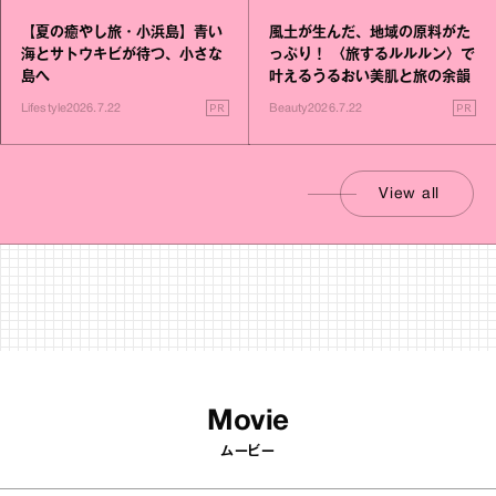
【夏の癒やし旅・小浜島】青い
風土が生んだ、地域の原料がた
海とサトウキビが待つ、小さな
っぷり！ 〈旅するルルルン〉で
島へ
叶えるうるおい美肌と旅の余韻
PR
PR
Lifestyle
2026.7.22
Beauty
2026.7.22
View all
Movie
ムービー