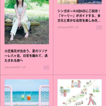
シンガポール3泊5日にご招待！
「マーリー」がガイドする、多
文化と豊かな自然を楽しみ尽く
す旅
PR
Lifestyle
2026.7.22
小芝風花が出合う、夏のリゾナ
ーレ八ヶ岳。日常を離れて、満
たされる旅へ
PR
Lifestyle
2026.7.23