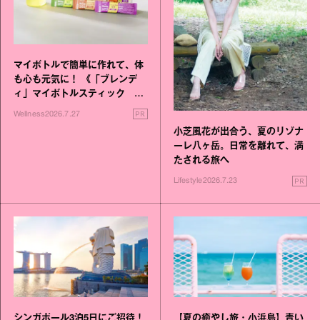
マイボトルで簡単に作れて、体
も心も元気に！ 《「ブレンデ
ィ」マイボトルスティック い
いこと毎日》シリーズが誕生
PR
Wellness
2026.7.27
小芝風花が出合う、夏のリゾナ
ーレ八ヶ岳。日常を離れて、満
たされる旅へ
PR
Lifestyle
2026.7.23
シンガポール3泊5日にご招待！
【夏の癒やし旅・小浜島】青い