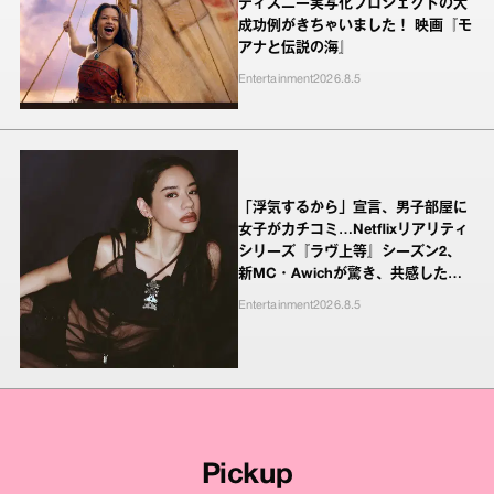
ディズニー実写化プロジェクトの大
成功例がきちゃいました！ 映画『モ
アナと伝説の海』
Entertainment
2026.8.5
「浮気するから」宣言、男子部屋に
女子がカチコミ…Netflixリアリティ
シリーズ『ラヴ上等』シーズン2、
新MC・Awichが驚き、共感したヤ
ンキーたちの本気の恋模様
Entertainment
2026.8.5
Pickup