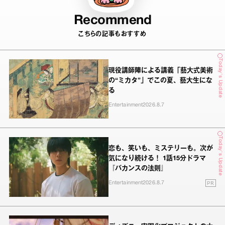
Recommend
こちらの記事もおすすめ
Today's Update
現役講師陣による講義「藝大式美術
の“ミカタ”」でこの夏、藝大生にな
る
Entertainment
2026.8.7
Today's Update
恋も、笑いも、ミステリーも。次が
気になり続ける！ 1話15分ドラマ
『バカンスの法則』
PR
Entertainment
2026.8.7