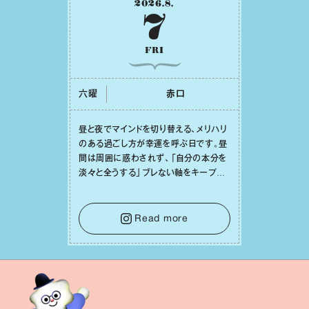
2026
.
8
.
7
FRI
六曜
⾚⼝
昼と夜でマインドを切り替える、メリハリ
のある過ごし⽅が幸運を呼ぶ⽇です。昼
間は周囲に惑わされず、「⾃分の本分を
淡々と全うする」ブレない軸をキープし
て。そして夜は、疲れや寂しさから⽢い
⾔葉に流されないよう、⼼にしっかりブ
レーキをかけること。この意識の切り替
Read more
えが、あなたに確かな安⼼感をもたらす
はずです。