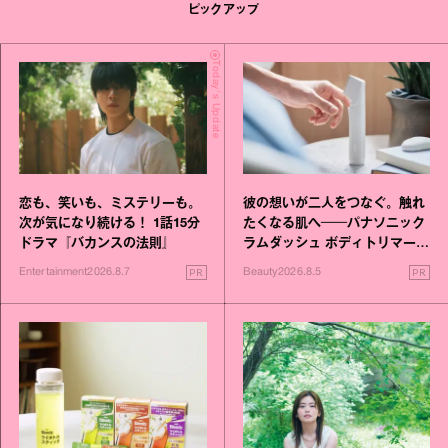
ピックアップ
Today's Update
恋も、笑いも、ミステリーも。
彼の想いが二人をつなぐ。触れ
次が気になり続ける！ 1話15分
たくなる肌へ──パナソニック
ドラマ『バカンスの法則』
ラムダッシュ ボディトリマーが
進化！
PR
PR
Entertainment
2026.8.7
Beauty
2026.8.5