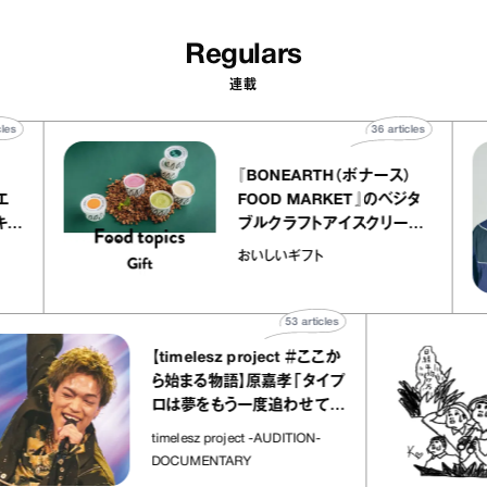
Regulars
連載
40
articles
36
articles
『BONEARTH（ボナース）
アトリエ
FOOD MARKET』のベジタ
ープ キャ
ブルクラフトアイスクリーム
chico
｜真野知子の「おいしいギフ
おいしいギフト
ト」
53
articles
【timelesz project ＃ここか
ら始まる物語】原嘉孝「タイプ
ロは夢をもう一度追わせてく
れた場所」
timelesz project -AUDITION-
DOCUMENTARY