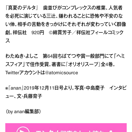
『真夏のデルタ』 歯並びがコンプレックスの椎葉、人気者
を必死に演じている三辻、嫌われることに恐怖や不安のな
い伸。相手の言動をきっかけにそれぞれが変わっていく群像
劇。祥伝社 920円 ©綿貫芳子／祥伝社フィールコミック
ス
わたぬき・よしこ 第64回ちばてつや賞一般部門にて「ヘミ
スフィア」で佳作受賞。著書に『オリオリスープ』全4巻。
Twitterアカウントは@atomicsource
※『anan』2019年12月11日号より。写真・中島慶子 インタビ
ュー、文・兵藤育子
（by anan編集部）