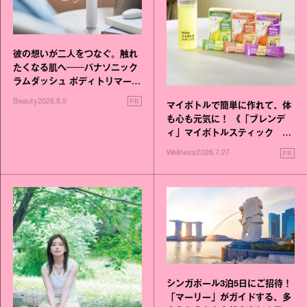
彼の想いが二人をつなぐ。触れ
たくなる肌へ──パナソニック
ラムダッシュ ボディトリマーが
進化！
PR
Beauty
2026.8.5
マイボトルで簡単に作れて、体
も心も元気に！ 《「ブレンデ
ィ」マイボトルスティック い
いこと毎日》シリーズが誕生
PR
Wellness
2026.7.27
シンガポール3泊5日にご招待！
「マーリー」がガイドする、多