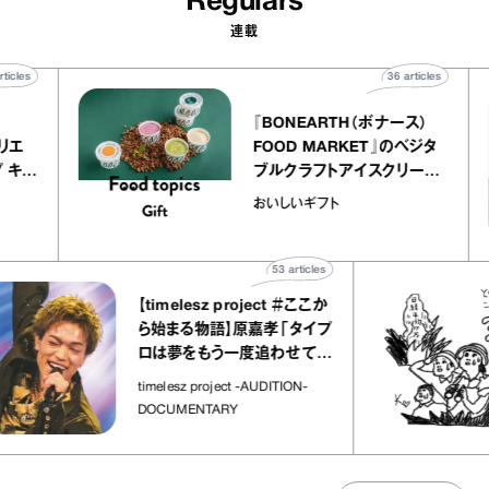
Regulars
連載
40
articles
36
articles
er
『BONEARTH（ボナース）
ー アトリエ
FOOD MARKET』のベジタ
レープ キャ
ブルクラフトアイスクリーム
｜chico
｜真野知子の「おいしいギフ
おいしいギフト
”
ト」
53
articles
【timelesz project ＃ここか
ら始まる物語】原嘉孝「タイプ
ロは夢をもう一度追わせてく
れた場所」
timelesz project -AUDITION-
DOCUMENTARY