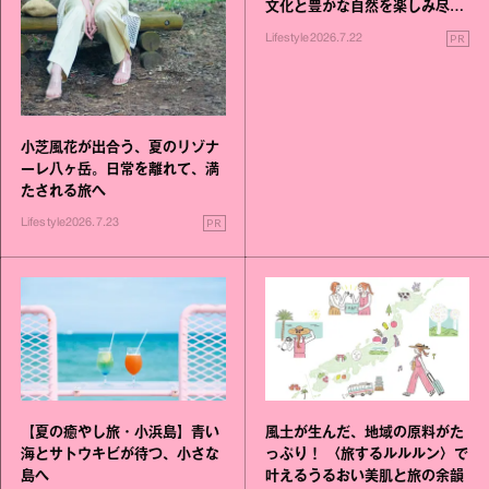
文化と豊かな自然を楽しみ尽く
す旅
PR
Lifestyle
2026.7.22
小芝風花が出合う、夏のリゾナ
ーレ八ヶ岳。日常を離れて、満
たされる旅へ
PR
Lifestyle
2026.7.23
【夏の癒やし旅・小浜島】青い
風土が生んだ、地域の原料がた
海とサトウキビが待つ、小さな
っぷり！ 〈旅するルルルン〉で
島へ
叶えるうるおい美肌と旅の余韻