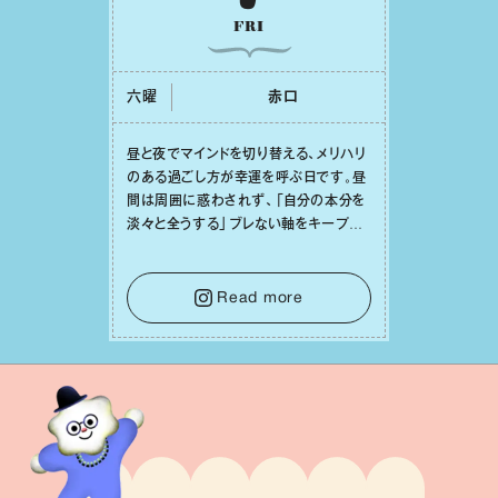
FRI
六曜
⾚⼝
昼と夜でマインドを切り替える、メリハリ
のある過ごし⽅が幸運を呼ぶ⽇です。昼
間は周囲に惑わされず、「⾃分の本分を
淡々と全うする」ブレない軸をキープし
て。そして夜は、疲れや寂しさから⽢い
⾔葉に流されないよう、⼼にしっかりブ
レーキをかけること。この意識の切り替
Read more
えが、あなたに確かな安⼼感をもたらす
はずです。