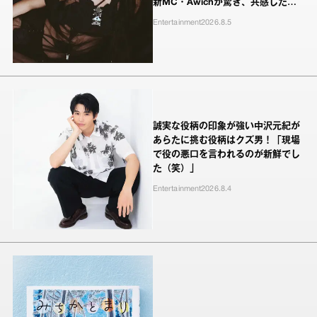
新MC・Awichが驚き、共感したヤ
ンキーたちの本気の恋模様
Entertainment
2026.8.5
誠実な役柄の印象が強い中沢元紀が
あらたに挑む役柄はクズ男！「現場
で役の悪口を言われるのが新鮮でし
た（笑）」
Entertainment
2026.8.4