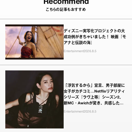
Recommend
こちらの記事もおすすめ
ディズニー実写化プロジェクトの大
成功例がきちゃいました！ 映画『モ
アナと伝説の海』
Entertainment
2026.8.5
「浮気するから」宣言、男子部屋に
女子がカチコミ…Netflixリアリティ
シリーズ『ラヴ上等』シーズン2、
新MC・Awichが驚き、共感したヤ
ンキーたちの本気の恋模様
Entertainment
2026.8.5