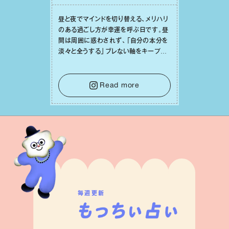
昼と夜でマインドを切り替える、メリハリ
のある過ごし⽅が幸運を呼ぶ⽇です。昼
間は周囲に惑わされず、「⾃分の本分を
淡々と全うする」ブレない軸をキープし
て。そして夜は、疲れや寂しさから⽢い
⾔葉に流されないよう、⼼にしっかりブ
レーキをかけること。この意識の切り替
Read more
えが、あなたに確かな安⼼感をもたらす
はずです。
毎週更新