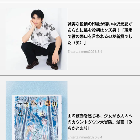
誠実な役柄の印象が強い中沢元紀が
あらたに挑む役柄はクズ男！「現場
で役の悪口を言われるのが新鮮でし
た（笑）」
Entertainment
2026.8.4
山の鼓動を感じる、少女から大人へ
のカウントダウン大冒険。漫画『み
ちかとまり』
Entertainment
2026.8.4