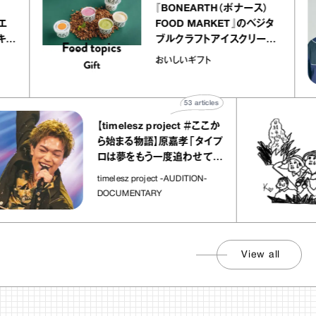
『BONEARTH（ボナース）
 アトリエ
FOOD MARKET』のベジタ
ープ キャ
ブルクラフトアイスクリーム
chico
｜真野知子の「おいしいギフ
おいしいギフト
ト」
53
articles
【timelesz project ＃ここか
ら始まる物語】原嘉孝「タイプ
ロは夢をもう一度追わせてく
れた場所」
timelesz project -AUDITION-
DOCUMENTARY
View all