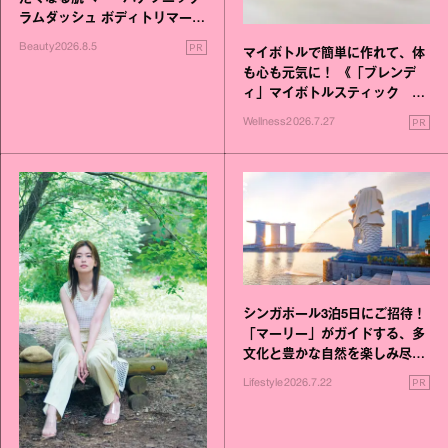
ラムダッシュ ボディトリマーが
進化！
PR
Beauty
2026.8.5
マイボトルで簡単に作れて、体
も心も元気に！ 《「ブレンデ
ィ」マイボトルスティック い
いこと毎日》シリーズが誕生
PR
Wellness
2026.7.27
シンガポール3泊5日にご招待！
「マーリー」がガイドする、多
文化と豊かな自然を楽しみ尽く
す旅
PR
Lifestyle
2026.7.22