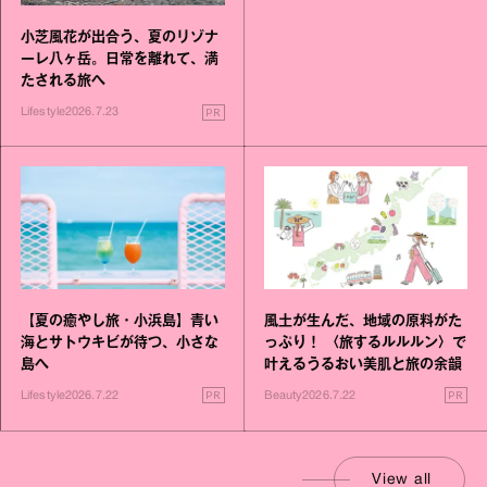
小芝風花が出合う、夏のリゾナ
ーレ八ヶ岳。日常を離れて、満
たされる旅へ
PR
Lifestyle
2026.7.23
【夏の癒やし旅・小浜島】青い
風土が生んだ、地域の原料がた
海とサトウキビが待つ、小さな
っぷり！ 〈旅するルルルン〉で
島へ
叶えるうるおい美肌と旅の余韻
PR
PR
Lifestyle
2026.7.22
Beauty
2026.7.22
View all