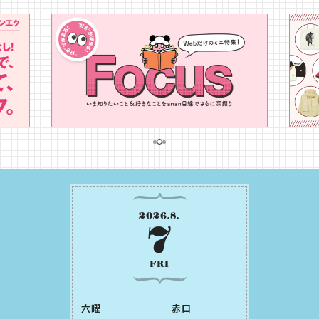
2026
.
8
.
7
FRI
六曜
⾚⼝