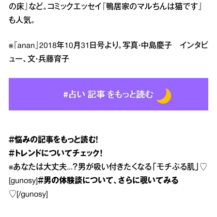
の床』など。コミックエッセイ『鴨居家のマルちんは猫です』
も人気。
※『anan』2018年10月31日号より。写真・中島慶子 インタビ
ュー、文・兵藤育子
＃悩み
の記事をもっと読む！
＃トレンド
についてチェック！
※
あなたは大丈夫...？男が吸い付きたくなる「モチぷる肌」♡
[gunosy]
＃男の体験談
について、さらに覗いてみる
♡
[/gunosy]