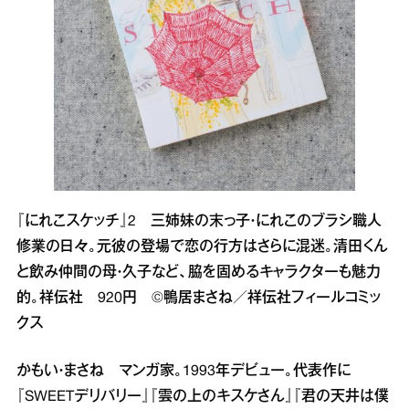
『にれこスケッチ』2 三姉妹の末っ子・にれこのブラシ職人
修業の日々。元彼の登場で恋の行方はさらに混迷。清田くん
と飲み仲間の母・久子など、脇を固めるキャラクターも魅力
的。祥伝社 920円 ©鴨居まさね／祥伝社フィールコミッ
クス
かもい・まさね マンガ家。1993年デビュー。代表作に
『SWEETデリバリー』『雲の上のキスケさん』『君の天井は僕