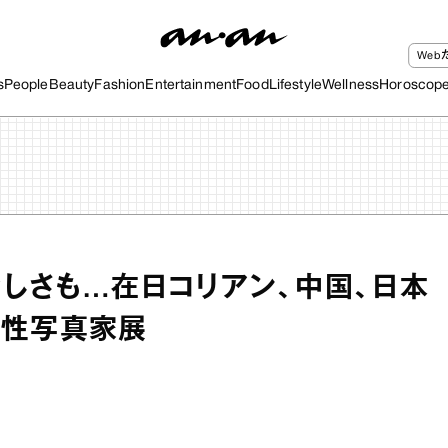
We
s
People
Beauty
Fashion
Entertainment
Food
Lifestyle
Wellness
Horoscop
しさも…在日コリアン、中国、日本
女性写真家展