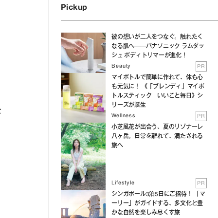
Pickup
彼の想いが二人をつなぐ。触れたく
なる肌へ──パナソニック ラムダッ
シュ ボディトリマーが進化！
Beauty
PR
マイボトルで簡単に作れて、体も心
も元気に！ 《「ブレンディ」マイボ
トルスティック いいこと毎日》シ
リーズが誕生
な
Wellness
PR
小芝風花が出合う、夏のリゾナーレ
八ヶ岳。日常を離れて、満たされる
旅へ
Lifestyle
PR
シンガポール3泊5日にご招待！ 「マ
ーリー」がガイドする、多文化と豊
かな自然を楽しみ尽くす旅