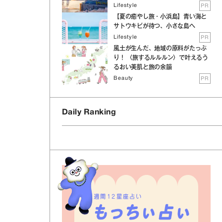
Lifestyle
PR
【夏の癒やし旅・小浜島】青い海と
サトウキビが待つ、小さな島へ
Lifestyle
PR
風土が生んだ、地域の原料がたっぷ
り！ 〈旅するルルルン〉で叶えるう
るおい美肌と旅の余韻
Beauty
PR
Daily Ranking
週間12星座占い