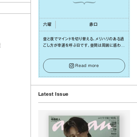
六曜
⾚⼝
昼と夜でマインドを切り替える、メリハリのある過
差
ごし⽅が幸運を呼ぶ⽇です。昼間は周囲に惑わさ
れず、「⾃分の本分を淡々と全うする」ブレない軸
をキープして。そして夜は、疲れや寂しさから⽢
い⾔葉に流されないよう、⼼にしっかりブレーキ
Read more
をかけること。この意識の切り替えが、あなたに
確かな安⼼感をもたらすはずです。
Latest Issue