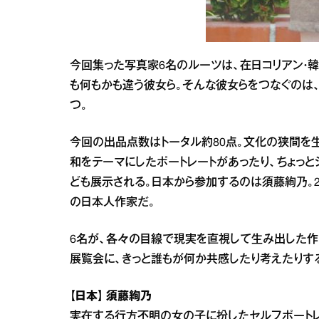
今回集った写真家6名のルーツは、在日コリアン・韓
も何もかも違う彼女ら。そんな彼女らをつなぐのは
つ。
今回の出品点数はトータル約80点。文化の狭間を
和をテーマにしたポートレートがあったり、ちょっ
ども展示される。日本から参加するのは須藤絢乃。
の日本人作家だ。
6名が、各々の目線で現実を直視して生み出した作
展覧会に、きっと誰もが何か共感したり考えたりす
【日本】 須藤絢乃
実在する行方不明の女の子に扮したセルフポートレ