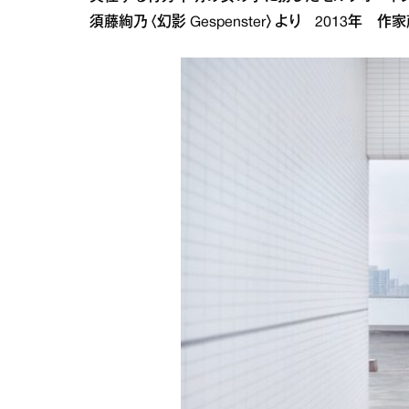
須藤絢乃〈幻影 Gespenster〉より 2013年 作家蔵 ©A