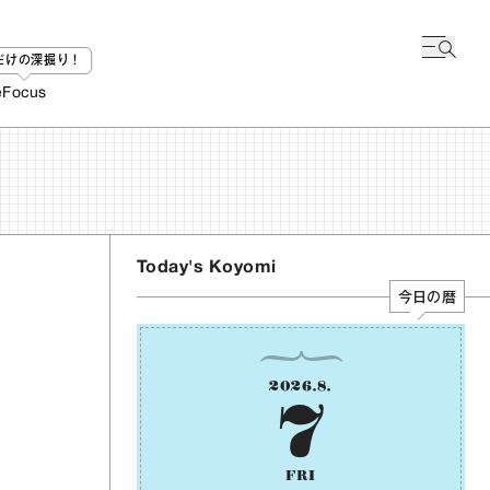
bだけの深掘り！
e
Focus
Today's Koyomi
今日の暦
2026
.
8
.
7
FRI