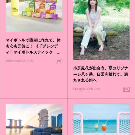
マイボトルで簡単に作れて、体
も心も元気に！ 《「ブレンデ
ィ」マイボトルスティック い
いこと毎日》シリーズが誕生
PR
Wellness
2026.7.27
小芝風花が出合う、夏のリゾナ
ーレ八ヶ岳。日常を離れて、満
たされる旅へ
PR
Lifestyle
2026.7.23