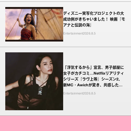
ディズニー実写化プロジェクトの大
成功例がきちゃいました！ 映画『モ
アナと伝説の海』
Entertainment
2026.8.5
「浮気するから」宣言、男子部屋に
女子がカチコミ…Netflixリアリティ
シリーズ『ラヴ上等』シーズン2、
新MC・Awichが驚き、共感したヤ
ンキーたちの本気の恋模様
Entertainment
2026.8.5