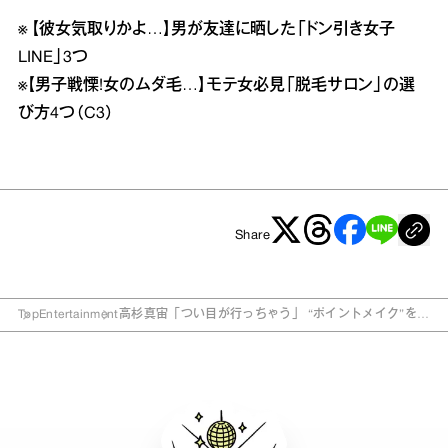
※
【彼女気取りかよ…】男が友達に晒した「ドン引き女子
LINE」3つ
※
【男子戦慄!女のムダ毛…】モテ女必見「脱毛サロン」の選
び方4つ（C3）
Share
Top
Entertainment
高杉真宙「つい目が行っちゃう」 “ポイントメイク”を絶
賛