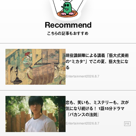
Recommend
こちらの記事もおすすめ
現役講師陣による講義「藝大式美術
の“ミカタ”」でこの夏、藝大生にな
る
Entertainment
2026.8.7
恋も、笑いも、ミステリーも。次が
気になり続ける！ 1話15分ドラマ
『バカンスの法則』
PR
Entertainment
2026.8.7