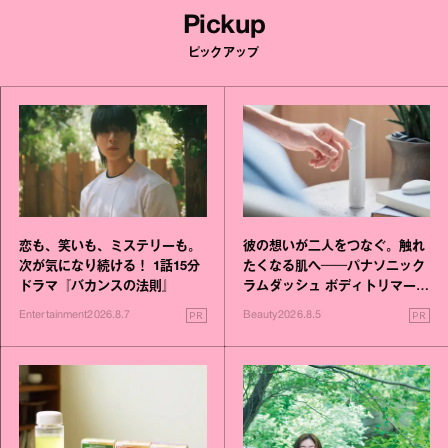
Pickup
ピックアップ
恋も、笑いも、ミステリーも。
彼の想いが二人をつなぐ。触れ
次が気になり続ける！ 1話15分
たくなる肌へ──パナソニック
ドラマ『バカンスの法則』
ラムダッシュ ボディトリマーが
進化！
PR
PR
Entertainment
2026.8.7
Beauty
2026.8.5