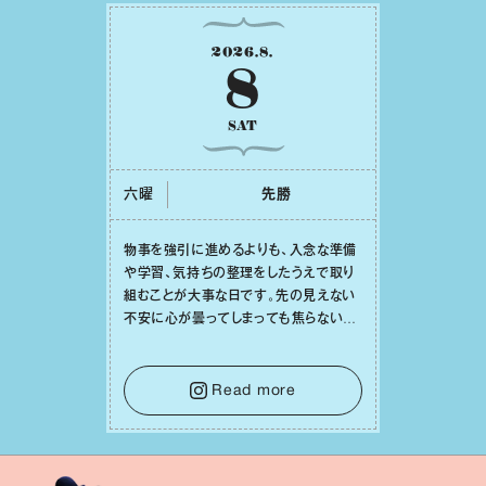
2026
.
8
.
8
SAT
六曜
先勝
物事を強引に進めるよりも、⼊念な準備
や学習、気持ちの整理をしたうえで取り
組むことが⼤事な⽇です。先の⾒えない
不安に⼼が曇ってしまっても焦らない
で。意思を伝える⼯夫をしたり、あなた⾃
⾝や疲れていそうな⼈をいたわることに
時間を使いましょう。ここでしっかりとエ
Read more
ネルギーを蓄え、困難を乗り越える⼒に
変えましょう。