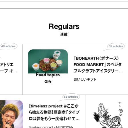
Regulars
連載
40
articles
36
artic
elier
『BONEARTH（ボナース
アリー アトリエ
FOOD MARKET』のベジ
ルクレープ キャ
ブルクラフトアイスクリー
ほか｜chico
｜真野知子の「おいしい
おいしいギフト
物”
ト」
53
articles
【timelesz project ＃ここか
ら始まる物語】原嘉孝「タイプ
ロは夢をもう一度追わせてく
れた場所」
timelesz project -AUDITION-