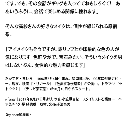
です。でも、その会話がギャグも入ってておもしろくて！ あ
あいうふうに、会話で楽しめる関係に憧れます」
そんな高杉さんの好きなメイクは、個性が感じられる原宿
系。
「アイメイクもそうですが、赤リップとか印象的な色の人が
気になります。色鮮やかで、宝石みたい。そういうメイクを男
はしないぶん、女性的な魅力を感じます」
たかすぎ・まひろ 1996年7月4日生まれ。福岡県出身。‘09年に俳優デビュ
ー。現在、映画『トリガール』『散歩する侵略者』が公開中。ドラマ25『セ
トウツミ』（テレビ東京系）が10月13日からスタート。
※『anan』2017年9月27日号より。写真・小笠原真紀 スタイリスト・石橋修一 ヘ
ア＆メイク・堤 紗也香 取材、文・保手濱奈美
（by anan編集部）