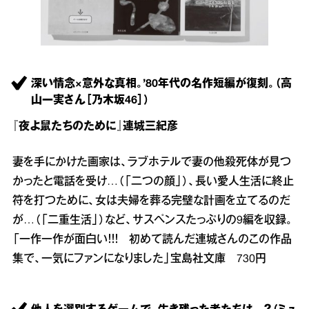
深い情念×意外な真相。’80年代の名作短編が復刻。（高
山一実さん［乃木坂46］）
『夜よ鼠たちのために』連城三紀彦
妻を手にかけた画家は、ラブホテルで妻の他殺死体が見つ
かったと電話を受け…（「二つの顔」）、長い愛人生活に終止
符を打つために、女は夫婦を葬る完璧な計画を立てるのだ
が…（「二重生活」）など、サスペンスたっぷりの9編を収録。
「一作一作が面白い！！！ 初めて読んだ連城さんのこの作品
集で、一気にファンになりました」宝島社文庫 730円