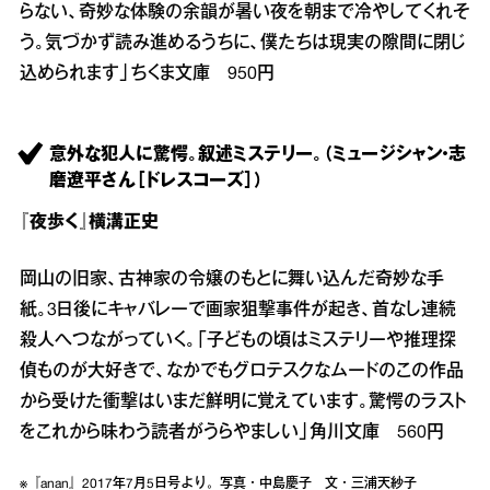
らない、奇妙な体験の余韻が暑い夜を朝まで冷やしてくれそ
う。気づかず読み進めるうちに、僕たちは現実の隙間に閉じ
込められます」ちくま文庫 950円
意外な犯人に驚愕。叙述ミステリー。（ミュージシャン・志
磨遼平さん［ドレスコーズ］）
『夜歩く』横溝正史
岡山の旧家、古神家の令嬢のもとに舞い込んだ奇妙な手
紙。3日後にキャバレーで画家狙撃事件が起き、首なし連続
殺人へつながっていく。「子どもの頃はミステリーや推理探
偵ものが大好きで、なかでもグロテスクなムードのこの作品
から受けた衝撃はいまだ鮮明に覚えています。驚愕のラスト
をこれから味わう読者がうらやましい」角川文庫 560円
※『anan』2017年7月5日号より。写真・中島慶子 文・三浦天紗子