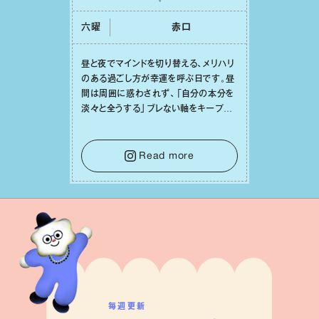
六曜
⾚⼝
昼と夜でマインドを切り替える、メリハリ
のある過ごし⽅が幸運を呼ぶ⽇です。昼
間は周囲に惑わされず、「⾃分の本分を
淡々と全うする」ブレない軸をキープし
て。そして夜は、疲れや寂しさから⽢い
⾔葉に流されないよう、⼼にしっかりブ
レーキをかけること。この意識の切り替
Read more
えが、あなたに確かな安⼼感をもたらす
はずです。
毎週更新