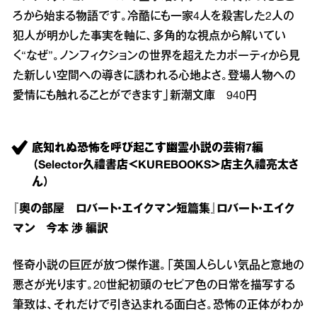
ろから始まる物語です。冷酷にも一家4人を殺害した2人の
犯人が明かした事実を軸に、多角的な視点から解いてい
く“なぜ”。ノンフィクションの世界を超えたカポーティから見
た新しい空間への導きに誘われる心地よさ。登場人物への
愛情にも触れることができます」新潮文庫 940円
底知れぬ恐怖を呼び起こす幽霊小説の芸術7編
（Selector久禮書店＜KUREBOOKS＞店主久禮亮太さ
ん）
『奥の部屋 ロバート・エイクマン短篇集』ロバート・エイク
マン 今本 渉 編訳
怪奇小説の巨匠が放つ傑作選。「英国人らしい気品と意地の
悪さが光ります。20世紀初頭のセピア色の日常を描写する
筆致は、それだけで引き込まれる面白さ。恐怖の正体がわか