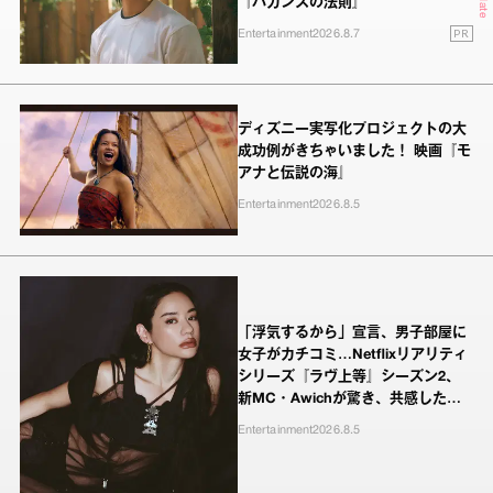
『バカンスの法則』
PR
Entertainment
2026.8.7
ディズニー実写化プロジェクトの大
成功例がきちゃいました！ 映画『モ
アナと伝説の海』
Entertainment
2026.8.5
「浮気するから」宣言、男子部屋に
女子がカチコミ…Netflixリアリティ
シリーズ『ラヴ上等』シーズン2、
新MC・Awichが驚き、共感したヤ
ンキーたちの本気の恋模様
Entertainment
2026.8.5