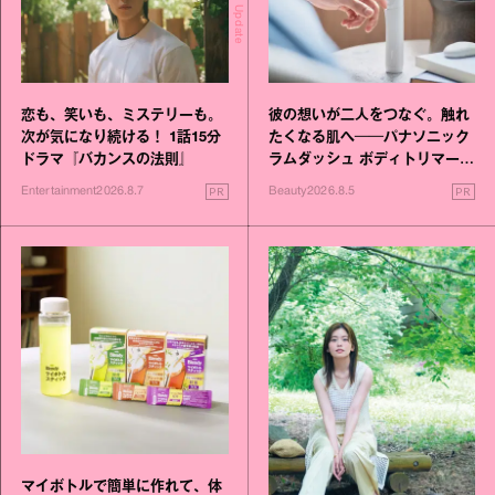
Today's Update
恋も、笑いも、ミステリーも。
彼の想いが二人をつなぐ。触れ
次が気になり続ける！ 1話15分
たくなる肌へ──パナソニック
ドラマ『バカンスの法則』
ラムダッシュ ボディトリマーが
進化！
PR
PR
Entertainment
2026.8.7
Beauty
2026.8.5
マイボトルで簡単に作れて、体