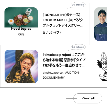
es
36
articles
『BONEARTH（ボナース）
エ
FOOD MARKET』のベジタ
ャ
ブルクラフトアイスクリーム
co
｜真野知子の「おいしいギフ
おいしいギフト
ト」
53
articles
【timelesz project ＃ここか
ら始まる物語】原嘉孝「タイプ
ロは夢をもう一度追わせてく
れた場所」
timelesz project -AUDITION-
DOCUMENTARY
View all