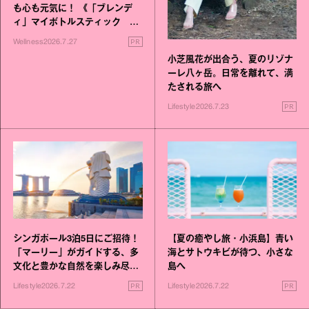
も心も元気に！ 《「ブレンデ
ィ」マイボトルスティック い
いこと毎日》シリーズが誕生
PR
Wellness
2026.7.27
小芝風花が出合う、夏のリゾナ
ーレ八ヶ岳。日常を離れて、満
たされる旅へ
PR
Lifestyle
2026.7.23
シンガポール3泊5日にご招待！
【夏の癒やし旅・小浜島】青い
「マーリー」がガイドする、多
海とサトウキビが待つ、小さな
文化と豊かな自然を楽しみ尽く
島へ
す旅
PR
PR
Lifestyle
2026.7.22
Lifestyle
2026.7.22