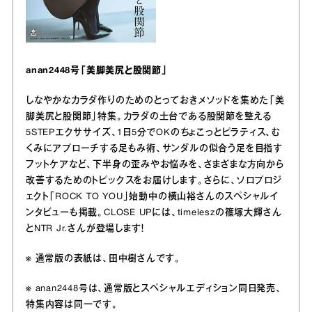
anan2448号「美脚美尻と股関節」
しなやかなカラダ作りのためのとっておきメソッドを集めた「美
脚美尻と股関節」特集。カラダの土台である股関節を整える
5STEPエクササイズ、1日5分でOKのちょこっとピラティス、む
くみにアプローチする足もみ術、サンダルの似合う足を目指す
フットケアなど、下半身の歪みやお悩みを、さまざまな方向から
改善するためのトピックスをお届けします。さらに、ソロプロジ
ェクト「ROCK TO YOU」始動中の横山裕さんのスペシャルイ
ンタビューも掲載。CLOSE UPには、timeleszの篠塚大輝さん
とNTR Jr.さんが登場します！
※ 通常版の表紙は、田中樹さんです。
※ anan2448号は、通常版とスペシャルエディション同日発売、
特集内容は同一です。