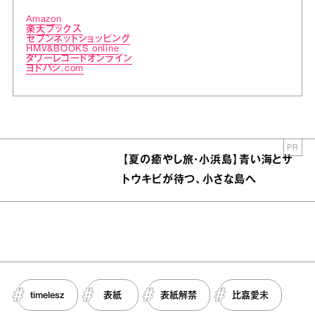
Amazon
楽天ブックス
セブンネットショッピング
HMV&BOOKS online
タワーレコードオンライン
ヨドバシ.com
PR
【夏の癒やし旅・小浜島】青い海とサ
トウキビが待つ、小さな島へ
timelesz
表紙
表紙解禁
比嘉愛未