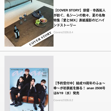
【COVER STORY】俳優・寺西拓人
が紡ぐ、名シーンの数々。夏の名物
特集「愛とSEX」表紙撮影のビハイ
ンドストーリー
Covers
2026.8.4
【予約受付中】結成15周年のふぉ～
ゆ～が初表紙を飾る！ anan 2508号
は8/19（水）発売
Covers
2026.8.2