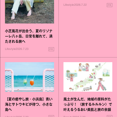
す旅
PR
Lifestyle
2026.7.22
小芝風花が出合う、夏のリゾナ
ーレ八ヶ岳。日常を離れて、満
たされる旅へ
PR
Lifestyle
2026.7.23
風土が生んだ、地域の原料がた
【夏の癒やし旅・小浜島】青い
っぷり！ 〈旅するルルルン〉で
海とサトウキビが待つ、小さな
叶えるうるおい美肌と旅の余韻
島へ