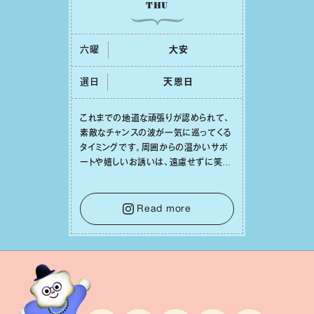
THU
六曜
⼤安
選日
天恩⽇
これまでの地道な頑張りが認められて、
素敵なチャンスの波が⼀気に巡ってくる
タイミングです。周囲からの温かいサポ
ートや嬉しいお誘いは、遠慮せずに笑顔
で受け取りましょう。みんなと⼀緒に幸
せになっていくイメージを持って⼀歩を
踏み出して。⼀⼈⼀⼈の良いところが混
Read more
ざり合い、ハッピーな未来が形作られて
いきます。