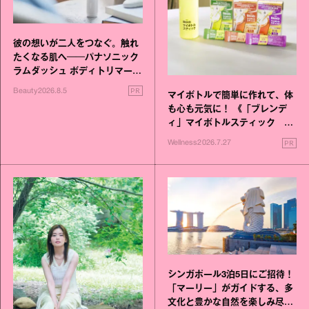
彼の想いが二人をつなぐ。触れ
たくなる肌へ──パナソニック
ラムダッシュ ボディトリマーが
進化！
PR
Beauty
2026.8.5
マイボトルで簡単に作れて、体
も心も元気に！ 《「ブレンデ
ィ」マイボトルスティック い
いこと毎日》シリーズが誕生
PR
Wellness
2026.7.27
シンガポール3泊5日にご招待！
「マーリー」がガイドする、多
文化と豊かな自然を楽しみ尽く