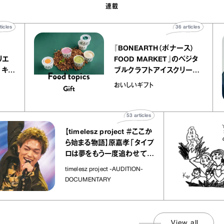
連載
40
articles
36
articles
r
『BONEARTH（ボナース）
 アトリエ
FOOD MARKET』のベジタ
レープ キャ
ブルクラフトアイスクリーム
｜chico
｜真野知子の「おいしいギフ
おいしいギフト
ト」
53
articles
【timelesz project ＃ここか
ら始まる物語】原嘉孝「タイプ
ロは夢をもう一度追わせてく
れた場所」
timelesz project -AUDITION-
DOCUMENTARY
View all