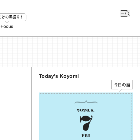
bだけの深掘り！
e
Focus
Today's Koyomi
今日の暦
2026
.
8
.
7
FRI