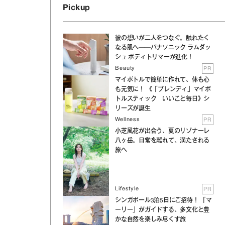
Pickup
彼の想いが二人をつなぐ。触れたく
なる肌へ──パナソニック ラムダッ
シュ ボディトリマーが進化！
Beauty
PR
マイボトルで簡単に作れて、体も心
も元気に！ 《「ブレンディ」マイボ
トルスティック いいこと毎日》シ
リーズが誕生
Wellness
PR
小芝風花が出合う、夏のリゾナーレ
八ヶ岳。日常を離れて、満たされる
旅へ
Lifestyle
PR
シンガポール3泊5日にご招待！ 「マ
ーリー」がガイドする、多文化と豊
かな自然を楽しみ尽くす旅