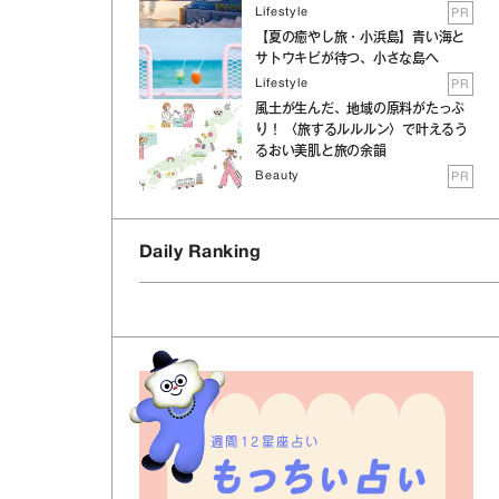
Lifestyle
PR
【夏の癒やし旅・小浜島】青い海と
サトウキビが待つ、小さな島へ
Lifestyle
PR
風土が生んだ、地域の原料がたっぷ
り！ 〈旅するルルルン〉で叶えるう
るおい美肌と旅の余韻
Beauty
PR
Daily Ranking
週間12星座占い