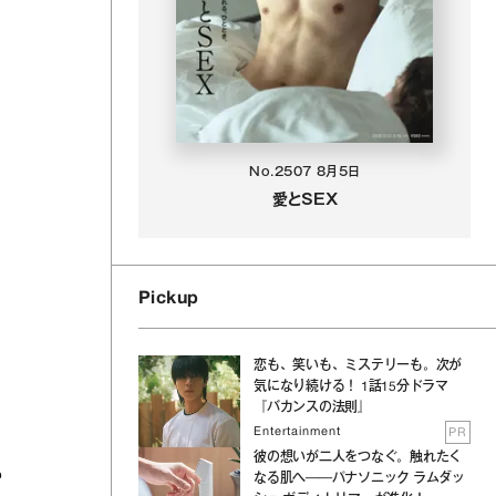
No.2507
8月5日
愛とSEX
Pickup
恋も、笑いも、ミステリーも。次が
気になり続ける！ 1話15分ドラマ
『バカンスの法則』
Entertainment
PR
彼の想いが二人をつなぐ。触れたく
る
なる肌へ──パナソニック ラムダッ