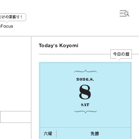
bだけの深掘り！
e
Focus
Today's Koyomi
今日の暦
2026
.
8
.
8
SAT
六曜
先勝