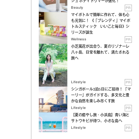
シュ ボディトリマーが進化！
Beauty
PR
マイボトルで簡単に作れて、体も心
も元気に！ 《「ブレンディ」マイボ
トルスティック いいこと毎日》シ
リーズが誕生
Wellness
PR
小芝風花が出合う、夏のリゾナーレ
八ヶ岳。日常を離れて、満たされる
旅へ
Lifestyle
PR
シンガポール3泊5日にご招待！ 「マ
ーリー」がガイドする、多文化と豊
かな自然を楽しみ尽くす旅
Lifestyle
PR
【夏の癒やし旅・小浜島】青い海と
サトウキビが待つ、小さな島へ
Lifestyle
PR