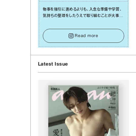
物事を強引に進めるよりも、⼊念な準備や学習、
気持ちの整理をしたうえで取り組むことが⼤事な
⽇です。先の⾒えない不安に⼼が曇ってしまって
も焦らないで。意思を伝える⼯夫をしたり、あなた
く
⾃⾝や疲れていそうな⼈をいたわることに時間を
Read more
使いましょう。ここでしっかりとエネルギーを蓄
え、困難を乗り越える⼒に変えましょう。
Latest Issue