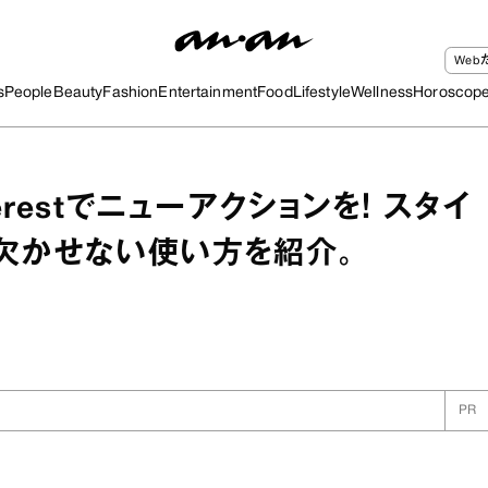
We
s
People
Beauty
Fashion
Entertainment
Food
Lifestyle
Wellness
Horoscop
terestでニューアクションを！ スタイ
欠かせない使い方を紹介。
PR