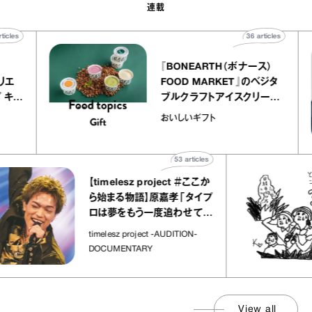
連載
40
articles
36
articles
r
『BONEARTH（ボナース）
 アトリエ
FOOD MARKET』のベジタ
レープ キャ
ブルクラフトアイスクリーム
｜chico
｜真野知子の「おいしいギフ
おいしいギフト
ト」
53
articles
【timelesz project ＃ここか
ら始まる物語】原嘉孝「タイプ
ロは夢をもう一度追わせてく
れた場所」
timelesz project -AUDITION-
DOCUMENTARY
View all