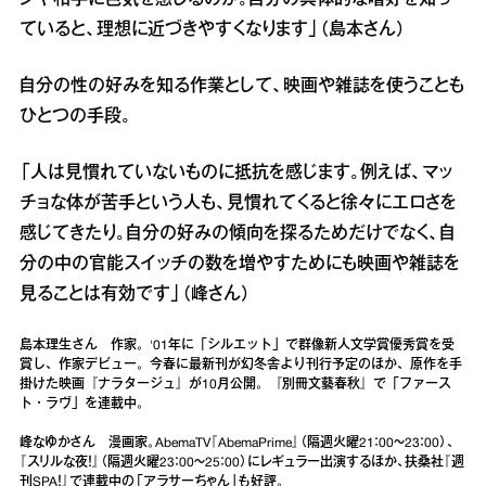
ていると、理想に近づきやすくなります」（島本さん）
自分の性の好みを知る作業として、映画や雑誌を使うことも
ひとつの手段。
「人は見慣れていないものに抵抗を感じます。例えば、マッ
チョな体が苦手という人も、見慣れてくると徐々にエロさを
感じてきたり。自分の好みの傾向を探るためだけでなく、自
分の中の官能スイッチの数を増やすためにも映画や雑誌を
見ることは有効です」（峰さん）
島本理生さん 作家。'01年に「シルエット」で群像新人文学賞優秀賞を受
賞し、作家デビュー。今春に最新刊が幻冬舎より刊行予定のほか、原作を手
掛けた映画『ナラタージュ』が10月公開。『別冊文藝春秋』で「ファース
ト・ラヴ」を連載中。
峰なゆかさん 漫画家。AbemaTV『AbemaPrime』（隔週火曜21：00～23：00）、
『スリルな夜！』（隔週火曜23：00～25：00）にレギュラー出演するほか、扶桑社『週
刊SPA！』で連載中の「アラサーちゃん」も好評。