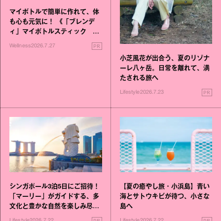
マイボトルで簡単に作れて、体
も心も元気に！ 《「ブレンデ
ィ」マイボトルスティック い
いこと毎日》シリーズが誕生
PR
Wellness
2026.7.27
小芝風花が出合う、夏のリゾナ
ーレ八ヶ岳。日常を離れて、満
たされる旅へ
PR
Lifestyle
2026.7.23
シンガポール3泊5日にご招待！
【夏の癒やし旅・小浜島】青い
「マーリー」がガイドする、多
海とサトウキビが待つ、小さな
文化と豊かな自然を楽しみ尽く
島へ
す旅
PR
PR
Lifestyle
2026.7.22
Lifestyle
2026.7.22