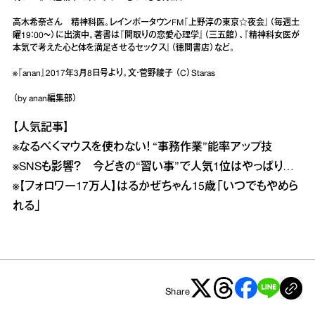
高木希奈さん 精神科医。レインボータウンFM『上野淳の東京☆夜会』（毎週土
曜19：00～）に出演中。著書は『間取りの恋愛心理学』（三五館）、『精神科女医が
本気で考えた心と体を満足させるセックス』（徳間書店）など。
※『anan』2017年3月8日号より。文・菅野綾子 （C）Staras
（by anan編集部）
【人気記事】
※
なるべくマウスを使わない！ “事務作業”能率アップ技
※
SNSも影響？ 今どきの“習い事”で人気1位はやっぱり…
※
【フォロワー17万人】はるかぜちゃん15歳「いつでもやめら
れる」
Share