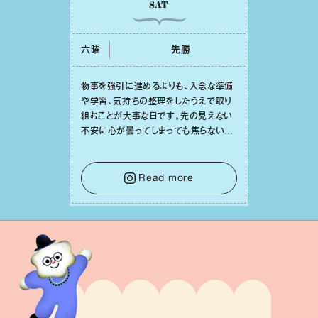
SAT
六曜
先勝
物事を強引に進めるよりも、⼊念な準備
や学習、気持ちの整理をしたうえで取り
組むことが⼤事な⽇です。先の⾒えない
不安に⼼が曇ってしまっても焦らない
で。意思を伝える⼯夫をしたり、あなた⾃
⾝や疲れていそうな⼈をいたわることに
時間を使いましょう。ここでしっかりとエ
Read more
ネルギーを蓄え、困難を乗り越える⼒に
変えましょう。