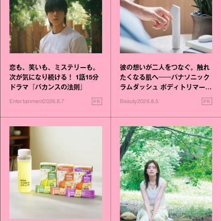
恋も、笑いも、ミステリーも。
彼の想いが二人をつなぐ。触れ
次が気になり続ける！ 1話15分
たくなる肌へ──パナソニック
ドラマ『バカンスの法則』
ラムダッシュ ボディトリマーが
進化！
PR
PR
Entertainment
2026.8.7
Beauty
2026.8.5