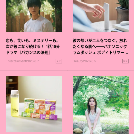
恋も、笑いも、ミステリーも。
彼の想いが二人をつなぐ。触れ
次が気になり続ける！ 1話15分
たくなる肌へ──パナソニック
ドラマ『バカンスの法則』
ラムダッシュ ボディトリマーが
進化！
PR
PR
Entertainment
2026.8.7
Beauty
2026.8.5