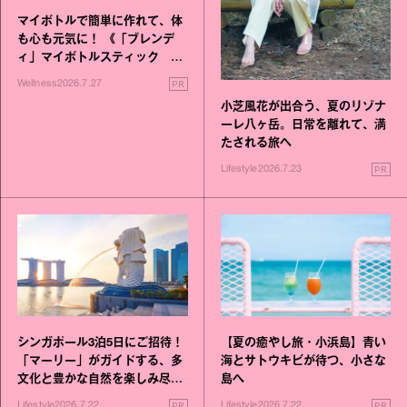
マイボトルで簡単に作れて、体
も心も元気に！ 《「ブレンデ
ィ」マイボトルスティック い
いこと毎日》シリーズが誕生
PR
Wellness
2026.7.27
小芝風花が出合う、夏のリゾナ
ーレ八ヶ岳。日常を離れて、満
たされる旅へ
PR
Lifestyle
2026.7.23
シンガポール3泊5日にご招待！
【夏の癒やし旅・小浜島】青い
「マーリー」がガイドする、多
海とサトウキビが待つ、小さな
文化と豊かな自然を楽しみ尽く
島へ
す旅
PR
PR
Lifestyle
2026.7.22
Lifestyle
2026.7.22