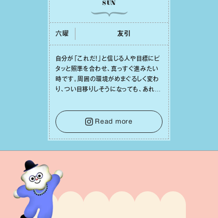
SUN
六曜
友引
⾃分が「これだ！」と信じる⼈や⽬標にピ
タッと照準を合わせ、真っすぐ進みたい
時です。周囲の環境がめまぐるしく変わ
り、つい⽬移りしそうになっても、あれこ
れ迷う必要はありません。余計なノイズ
をそっと⼿放し、⽬の前のことに集中しま
しょう。そのブレない決意が、あなたにと
Read more
って有意義で安定した成果を引き寄せま
す。