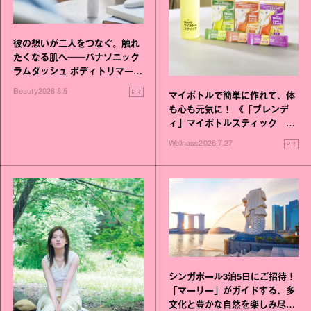
彼の想いが二人をつなぐ。触れ
たくなる肌へ──パナソニック
ラムダッシュ ボディトリマーが
進化！
PR
Beauty
2026.8.5
マイボトルで簡単に作れて、体
も心も元気に！ 《「ブレンデ
ィ」マイボトルスティック い
いこと毎日》シリーズが誕生
PR
Wellness
2026.7.27
シンガポール3泊5日にご招待！
「マーリー」がガイドする、多
文化と豊かな自然を楽しみ尽く