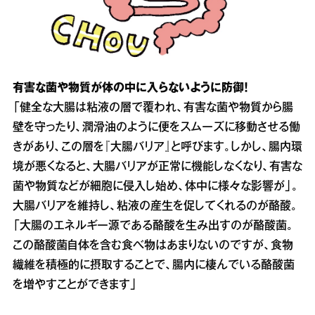
有害な菌や物質が体の中に入らないように防御！
「健全な大腸は粘液の層で覆われ、有害な菌や物質から腸
壁を守ったり、潤滑油のように便をスムーズに移動させる働
きがあり、この層を『大腸バリア』と呼びます。しかし、腸内環
境が悪くなると、大腸バリアが正常に機能しなくなり、有害な
菌や物質などが細胞に侵入し始め、体中に様々な影響が」。
大腸バリアを維持し、粘液の産生を促してくれるのが酪酸。
「大腸のエネルギー源である酪酸を生み出すのが酪酸菌。
この酪酸菌自体を含む食べ物はあまりないのですが、食物
繊維を積極的に摂取することで、腸内に棲んでいる酪酸菌
を増やすことができます」