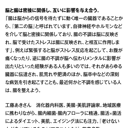
脳と腸は密接に関係し、互いに影響を与え合う。
「腸は脳からの信号を待たずに動く唯一の臓器であることか
ら、『第二の脳』と呼ばれています。自律神経やホルモンなど
を介して脳と密接に関係しており、腸の不調は脳に反映さ
れ、脳で受けたストレスは腸に反映され、と相互に作用しま
す」。例えば緊張すると脳がストレス反応を起こして、お腹が
痛くなったり、逆に腸の不調が脳へ伝わりメンタルに影響が
出たりといった経験がある人も多いのでは。それがあらゆる
臓器に伝達され、肌荒れや肥満のほか、脳卒中などの深刻
な病気を引き起こすことも。最近何かと不調を感じている人
は、腸を整えよう。
工藤あきさん 消化器内科医、美腸・美肌評論家。地域医療
に携わりながら、腸内細菌・腸内フローラに精通。腸活×菌活
によるダイエット、美肌、エイジング法にも注力。『老けない