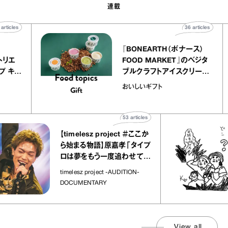
連載
40
articles
36
articl
lier
『BONEARTH（ボナース）
リー アトリエ
FOOD MARKET』のベジ
クレープ キャ
ブルクラフトアイスクリー
か｜chico
｜真野知子の「おいしいギ
おいしいギフト
物”
ト」
53
articles
【timelesz project ＃ここか
ら始まる物語】原嘉孝「タイプ
ロは夢をもう一度追わせてく
れた場所」
timelesz project -AUDITION-
DOCUMENTARY
View all