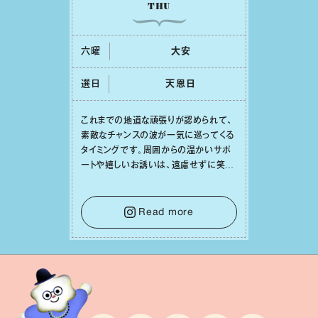
THU
六曜
⼤安
選日
天恩⽇
これまでの地道な頑張りが認められて、
素敵なチャンスの波が⼀気に巡ってくる
タイミングです。周囲からの温かいサポ
ートや嬉しいお誘いは、遠慮せずに笑顔
で受け取りましょう。みんなと⼀緒に幸
せになっていくイメージを持って⼀歩を
踏み出して。⼀⼈⼀⼈の良いところが混
Read more
ざり合い、ハッピーな未来が形作られて
いきます。