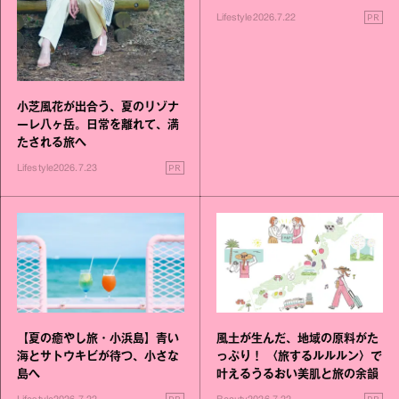
す旅
PR
Lifestyle
2026.7.22
小芝風花が出合う、夏のリゾナ
ーレ八ヶ岳。日常を離れて、満
たされる旅へ
PR
Lifestyle
2026.7.23
【夏の癒やし旅・小浜島】青い
風土が生んだ、地域の原料がた
海とサトウキビが待つ、小さな
っぷり！ 〈旅するルルルン〉で
島へ
叶えるうるおい美肌と旅の余韻