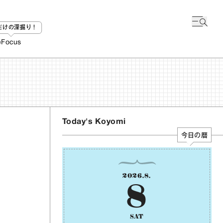
bだけの深掘り！
e
Focus
Today's Koyomi
今日の暦
2026
.
8
.
8
SAT