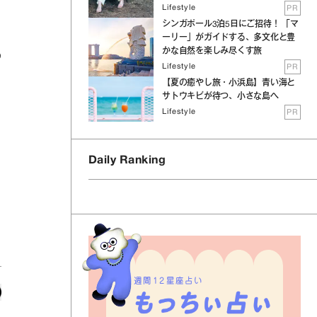
Lifestyle
PR
シンガポール3泊5日にご招待！ 「マ
ーリー」がガイドする、多文化と豊
かな自然を楽しみ尽くす旅
の
Lifestyle
PR
【夏の癒やし旅・小浜島】青い海と
サトウキビが待つ、小さな島へ
Lifestyle
PR
Daily Ranking
週間12星座占い