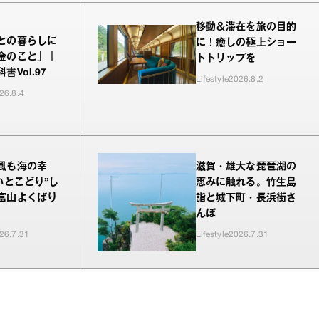
移動＆滞在を旅の目的
との暮らしに
に！癒しの極上ショー
金のこと」｜
トトリップを
書Vol.97
Lifestyle
2026.8.2
26.8.4
風も海の幸
滋賀・雄大な琵琶湖の
いとこどり”し
恵みに触れる。竹生島
富山よくばり
詣と城下町・長浜街さ
んぽ
26.7.31
Lifestyle
2026.7.31