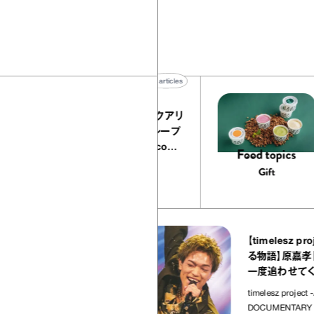
40
articles
『EQUALLY atelier NOLE（イクアリ
ー アトリエ ノーレ）』のミルクレープ
キャラメルバニーユほか｜chico
の“お菓子な宝物”
お菓子な宝物
37
articles
【timelesz project
エビス ヤオヤ）』
る物語】原嘉孝「タイプ
けがらし｜宇賀
一度追わせてくれた場所
まみ」
timelesz project -AUDITION
DOCUMENTARY