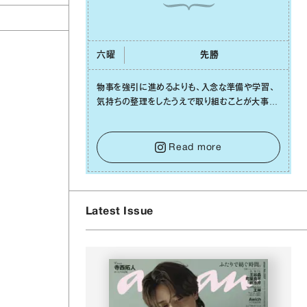
六曜
先勝
物事を強引に進めるよりも、⼊念な準備や学習、
気持ちの整理をしたうえで取り組むことが⼤事な
⽇です。先の⾒えない不安に⼼が曇ってしまって
も焦らないで。意思を伝える⼯夫をしたり、あなた
⾃⾝や疲れていそうな⼈をいたわることに時間を
Read more
使いましょう。ここでしっかりとエネルギーを蓄
え、困難を乗り越える⼒に変えましょう。
Latest Issue