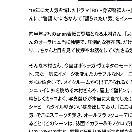
‘18年に大人気を博したドラマ『BG〜身辺警護人
んに、“警護人”にちなんで「護られたい男」をイメ
約半年ぶりのanan表紙ご登場となる木村さん。「よ
んのオーラは本当に独特で、圧倒的な存在感。だけ
り…。ちゃんと目を見て挨拶やお話をしてくださる
そんな木村さん、今回はボッテガ・ヴェネタのモード
ト、また一気にイメージを変えたカラフルなトレーニ
かくお似合いで、メイクルームから出てこられるた
ンニュイに外を眺める木村さんや、屋上で壁ドンす
晴らしくカッコよく、写真選びが本当に大変でした
シャビーなタイル壁がいい味を出しており、「ここは
気。そこにスモークを焚き、オールブラックコーデ
ること!（このシーンは、誌面でカラー＆モノクロで