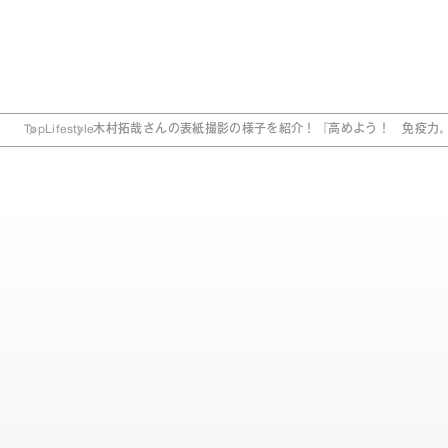
Top
Lifestyle
木村拓哉さんの表紙撮影の様子を紹介！『高めよう！ 免疫力。』a