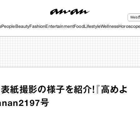
We
s
People
Beauty
Fashion
Entertainment
Food
Lifestyle
Wellness
Horoscop
表紙撮影の様子を紹介！『高めよ
nan2197号