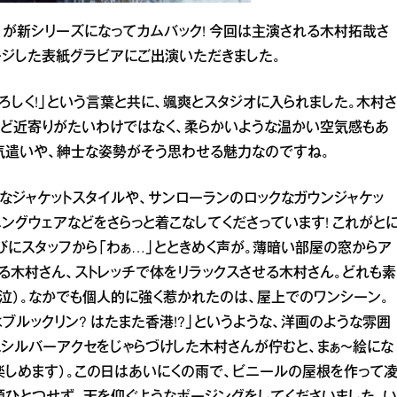
〜』が新シリーズになってカムバック! 今回は主演される木村拓哉さ
ージした表紙グラビアにご出演いただきました。
ろしく!」という言葉と共に、颯爽とスタジオに入られました。木村さ
ど近寄りがたいわけではなく、柔らかいような温かい空気感もあ
気遣いや、紳士な姿勢がそう思わせる魅力なのですね。
なジャケットスタイルや、サンローランのロックなガウンジャケッ
ングウェアなどをさらっと着こなしてくださっています! これがと
びにスタッフから「わぁ…」とときめく声が。薄暗い部屋の窓からア
る木村さん、ストレッチで体をリラックスさせる木村さん。どれも素
（泣）。なかでも個人的に強く惹かれたのは、屋上でのワンシーン。
ブルックリン? はたまた香港!?」というような、洋画のような雰囲
にシルバーアクセをじゃらづけした木村さんが佇むと、まぁ〜絵にな
楽しめます）。この日はあいにくの雨で、ビニールの屋根を作って