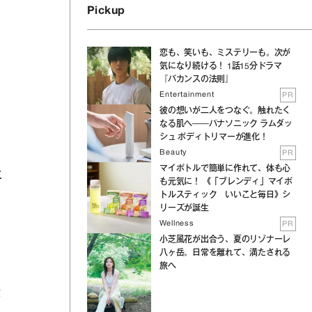
Pickup
恋も、笑いも、ミステリーも。次が
気になり続ける！ 1話15分ドラマ
『バカンスの法則』
Entertainment
PR
彼の想いが二人をつなぐ。触れたく
なる肌へ──パナソニック ラムダッ
シュ ボディトリマーが進化！
Beauty
PR
マイボトルで簡単に作れて、体も心
に
も元気に！ 《「ブレンディ」マイボ
トルスティック いいこと毎日》シ
リーズが誕生
Wellness
PR
小芝風花が出合う、夏のリゾナーレ
八ヶ岳。日常を離れて、満たされる
旅へ
凌