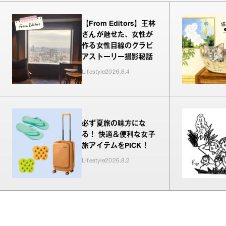
【From Editors】王林
さんが魅せた、女性が
作る女性目線のグラビ
アストーリー撮影秘話
Lifestyle
2026.8.4
必ず夏旅の味方にな
る！ 快適＆便利な女子
旅アイテムをPICK！
Lifestyle
2026.8.2