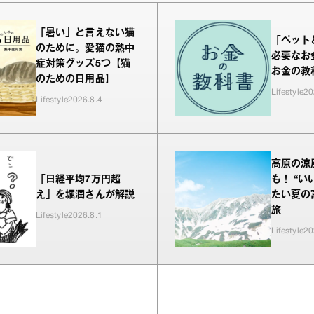
「暑い」と言えない猫
「ペット
のために。愛猫の熱中
必要なお
症対策グッズ5つ【猫
お金の教科
のための日用品】
Lifestyle
20
Lifestyle
2026.8.4
高原の涼
「日経平均7万円超
も！ “い
え」を堀潤さんが解説
たい夏の
旅
Lifestyle
2026.8.1
Lifestyle
20