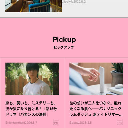
Lifestyle
2026.8.2
Pickup
ピックアップ
恋も、笑いも、ミステリーも。
彼の想いが二人をつなぐ。触れ
次が気になり続ける！ 1話15分
たくなる肌へ──パナソニック
ドラマ『バカンスの法則』
ラムダッシュ ボディトリマーが
進化！
PR
PR
Entertainment
2026.8.7
Beauty
2026.8.5