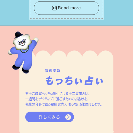
をそっと⼿放し、⽬の前のことに集中しま
しょう。そのブレない決意が、あなたにと
Read more
って有意義で安定した成果を引き寄せま
す。
毎週更新
五十六謀星もっちぃ先生による十二星座占い。
一週間をポジティブに過ごすためのお告げを、
先生の分身である星座案内人・もっちぃがお届けします。
詳しくみる