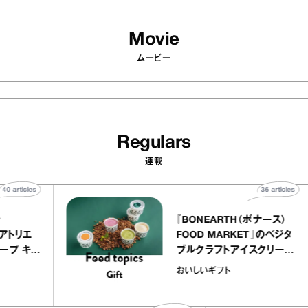
Movie
ムービー
Regulars
連載
40
articles
36
artic
elier
『BONEARTH（ボナース
アリー アトリエ
FOOD MARKET』のベジ
ルクレープ キャ
ブルクラフトアイスクリー
ほか｜chico
｜真野知子の「おいしい
おいしいギフト
物”
ト」