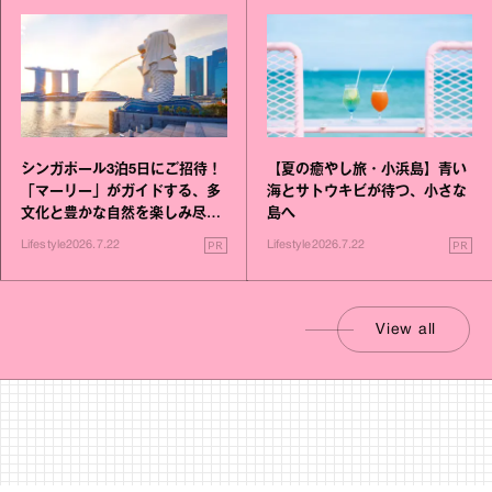
シンガポール3泊5日にご招待！
【夏の癒やし旅・小浜島】青い
「マーリー」がガイドする、多
海とサトウキビが待つ、小さな
文化と豊かな自然を楽しみ尽く
島へ
す旅
PR
PR
Lifestyle
2026.7.22
Lifestyle
2026.7.22
View all