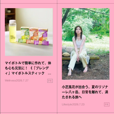
マイボトルで簡単に作れて、体
も心も元気に！ 《「ブレンデ
ィ」マイボトルスティック い
いこと毎日》シリーズが誕生
PR
Wellness
2026.7.27
小芝風花が出合う、夏のリゾナ
ーレ八ヶ岳。日常を離れて、満
たされる旅へ
PR
Lifestyle
2026.7.23