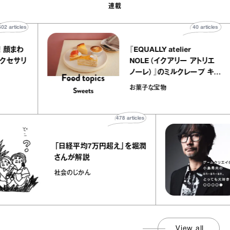
連載
502
articles
40
articl
わる！ 顔まわ
『EQUALLY atelier
するアクセサリ
NOLE（イクアリー アトリ
た
ノーレ）』のミルクレープ キ
ラメルバニーユほか｜chi
on
お菓子な宝物
の“お菓子な宝物”
478
articles
「日経平均7万円超え」を堀潤
さんが解説
社会のじかん
View all