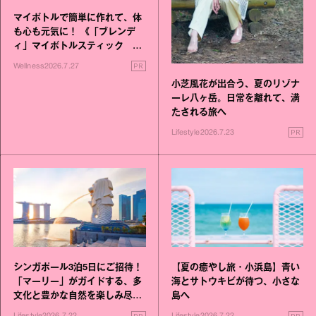
マイボトルで簡単に作れて、体
も心も元気に！ 《「ブレンデ
ィ」マイボトルスティック い
いこと毎日》シリーズが誕生
PR
Wellness
2026.7.27
小芝風花が出合う、夏のリゾナ
ーレ八ヶ岳。日常を離れて、満
たされる旅へ
PR
Lifestyle
2026.7.23
シンガポール3泊5日にご招待！
【夏の癒やし旅・小浜島】青い
「マーリー」がガイドする、多
海とサトウキビが待つ、小さな
文化と豊かな自然を楽しみ尽く
島へ
す旅
PR
PR