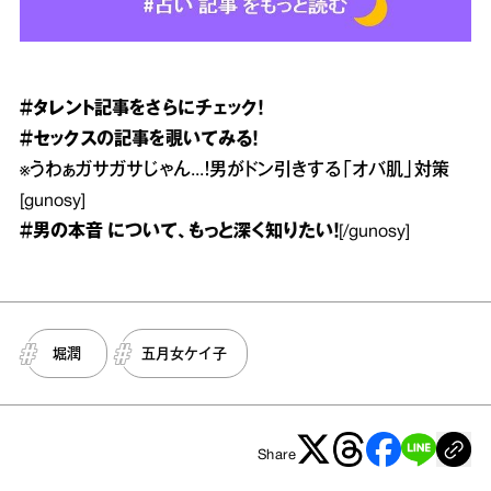
＃タレント
記事をさらにチェック！
＃セックス
の記事を覗いてみる！
※
うわぁガサガサじゃん...！男がドン引きする「オバ肌」対策
[gunosy]
＃男の本音
について、もっと深く知りたい！
[/gunosy]
堀潤
五月女ケイ子
Share