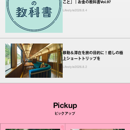
こと」｜お金の教科書Vol.97
Lifestyle
2026.8.4
移動＆滞在を旅の目的に！癒しの極
上ショートトリップを
Lifestyle
2026.8.2
Pickup
ピックアップ