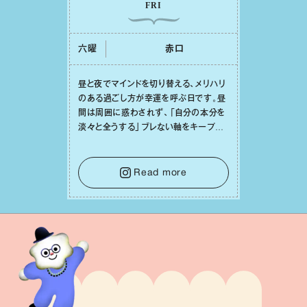
FRI
六曜
⾚⼝
昼と夜でマインドを切り替える、メリハリ
のある過ごし⽅が幸運を呼ぶ⽇です。昼
間は周囲に惑わされず、「⾃分の本分を
淡々と全うする」ブレない軸をキープし
て。そして夜は、疲れや寂しさから⽢い
⾔葉に流されないよう、⼼にしっかりブ
レーキをかけること。この意識の切り替
Read more
えが、あなたに確かな安⼼感をもたらす
はずです。