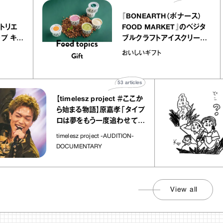
telier
『BONEARTH（ボナー
クアリー アトリエ
FOOD MARKET』の
ミルクレープ キャ
ブルクラフトアイスクリ
ユほか｜chico
｜真野知子の「おいし
おいしいギフト
宝物”
ト」
53
articles
【timelesz project ＃ここか
「
ら始まる物語】原嘉孝「タイプ
さ
ロは夢をもう一度追わせてく
れた場所」
社
timelesz project -AUDITION-
DOCUMENTARY
View all