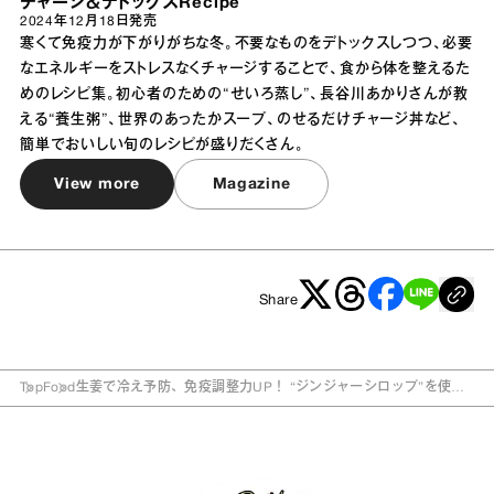
チャージ＆デトックスRecipe
2024年12月18日
発売
寒くて免疫力が下がりがちな冬。不要なものをデトックスしつつ、必要
なエネルギーをストレスなくチャージすることで、食から体を整えるた
めのレシピ集。初心者のための“せいろ蒸し”、長谷川あかりさんが教
える“養生粥”、世界のあったかスープ、のせるだけチャージ丼など、
簡単でおいしい旬のレシピが盛りだくさん。
View more
Magazine
Share
Top
Food
生姜で冷え予防、免疫調整力UP！ “ジンジャーシロップ”を使っ
たレシピ