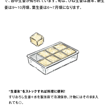
で、谷中生姜が知られています。旬は、ひね生姜は通年、新生
姜は9～10月頃、葉生姜は6～7月頃になります。
“生姜氷”をストックすれば料理に便利！
すりおろし生姜＋水を製氷皿で冷凍保存。汁物にはそのまま入
れても◎。