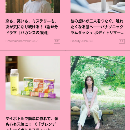
恋も、笑いも、ミステリーも。
彼の想いが二人をつなぐ。触れ
次が気になり続ける！ 1話15分
たくなる肌へ──パナソニック
ドラマ『バカンスの法則』
ラムダッシュ ボディトリマーが
進化！
PR
PR
Entertainment
2026.8.7
Beauty
2026.8.5
マイボトルで簡単に作れて、体
も心も元気に！ 《「ブレンデ