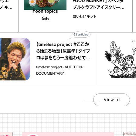
ー アトリエ
FOOD MARKET』のベジタ
クレープ キャ
ブルクラフトアイスクリーム
か｜chico
｜真野知子の「おいしいギフ
おいしいギフト
”
ト」
53
articles
【timelesz project ＃ここか
ら始まる物語】原嘉孝「タイプ
ロは夢をもう一度追わせてく
れた場所」
timelesz project -AUDITION-
DOCUMENTARY
View all