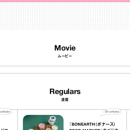
Movie
ムービー
Regulars
連載
40
articles
36
articles
ier
『BONEARTH（ボナース）