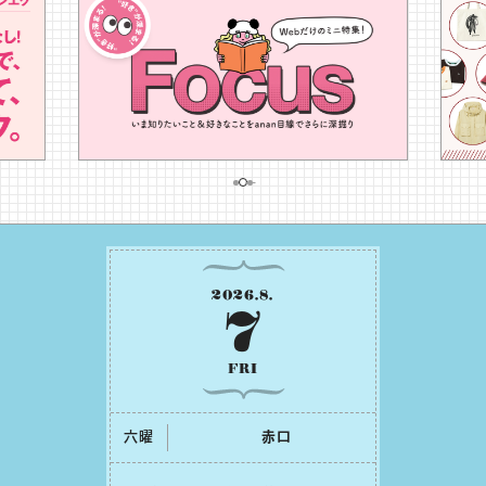
2026
.
8
.
7
FRI
六曜
⾚⼝