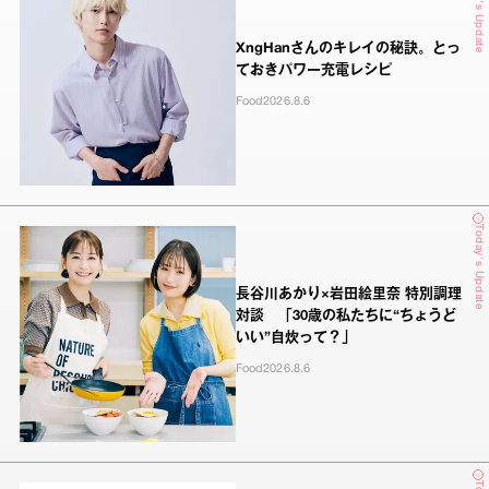
Today's Update
XngHanさんのキレイの秘訣。とっ
ておきパワー充電レシピ
Food
2026.8.6
Today's Update
長谷川あかり×岩田絵里奈 特別調理
対談 「30歳の私たちに“ちょうど
いい”自炊って？」
Food
2026.8.6