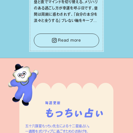
昼と夜でマインドを切り替える、メリハリ
のある過ごし⽅が幸運を呼ぶ⽇です。昼
間は周囲に惑わされず、「⾃分の本分を
淡々と全うする」ブレない軸をキープし
て。そして夜は、疲れや寂しさから⽢い
⾔葉に流されないよう、⼼にしっかりブ
レーキをかけること。この意識の切り替
Read more
えが、あなたに確かな安⼼感をもたらす
はずです。
毎週更新
五十六謀星もっちぃ先生による十二星座占い。
一週間をポジティブに過ごすためのお告げを、