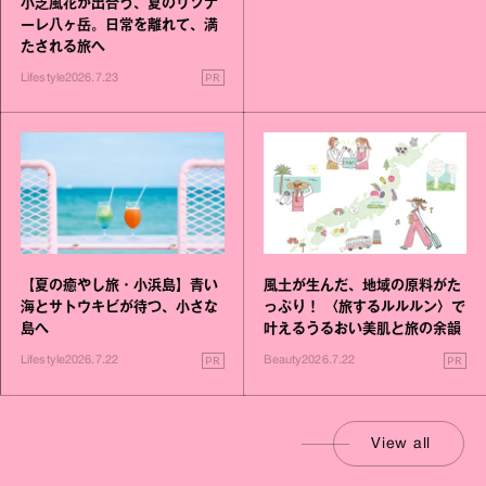
小芝風花が出合う、夏のリゾナ
ーレ八ヶ岳。日常を離れて、満
たされる旅へ
PR
Lifestyle
2026.7.23
【夏の癒やし旅・小浜島】青い
風土が生んだ、地域の原料がた
海とサトウキビが待つ、小さな
っぷり！ 〈旅するルルルン〉で
島へ
叶えるうるおい美肌と旅の余韻
PR
PR
Lifestyle
2026.7.22
Beauty
2026.7.22
View all