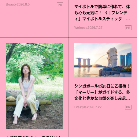
進化！
PR
Beauty
2026.8.5
マイボトルで簡単に作れて、体
も心も元気に！ 《「ブレンデ
ィ」マイボトルスティック い
いこと毎日》シリーズが誕生
PR
Wellness
2026.7.27
シンガポール3泊5日にご招待！
「マーリー」がガイドする、多
文化と豊かな自然を楽しみ尽く
す旅
PR
Lifestyle
2026.7.22