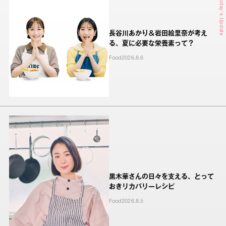
Today's Update
長谷川あかり＆岩田絵里奈が考え
る、夏に必要な栄養素って？
Food
2026.8.6
黒木華さんの日々を支える、とって
おきリカバリーレシピ
Food
2026.8.5