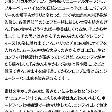
ショップ『ガルガンチュワ』が移転・リニューアルオープンし、
ブルーベリーパイなどの伝統メニューはそのままにパティス
リーのお菓子もガラリと変わった。全て杉本雄東京料理長が
監修し、各調理部門のシェフと一緒に新しい世界を紡ぎあげ
る。「旬の食材をどうすれば一番美味しくなるか。そこから考
えます」。その思いはみかんそのものみたいな「クレモンテ
ィーヌ」の姿に溢れ出ている。パリッとチョコの殻にナイフを
入れると、ムースの中から大ぶりのみかんがゴロゴロ。生と
コンフィ（砂糖漬け）が混ざっているけど、このコンフィがや
たら瑞々しい。「みかんを生かして砂糖は最小限に。皮ごと
低温で煮る、冷ますを繰り返してからシロップに漬けると、ジ
ューシーなまま味も染み込むんです」。
素材を生かしきるのは、雲みたいにふわふわな「メレン
ゲ“ニュアージ”」でも。こちらの主役は丸ごとのいちじく。ポ
ートワインと柑橘類で一晩マリネしたら、コンフィにして急速