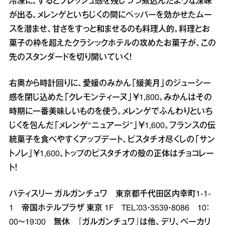
冷凍に。するとフレッシュ感を残しつつ煮込んだような深味
が出る。メレンゲといちじくの間にペッパーを効かせたムー
スを潜ませ、甘さをすっと和ませるのも料理人的。料理とお
菓子の枠を超えたクラシックホテルの攻めたお菓子が、この
先のスタンダードを切り開いていく！
右奥から時計回りに、愛媛のみかん「媛美月」のジューシー
感を閉じ込めた「クレモンティーヌ」￥1,800。みかんはその
時期に一番美味しいものを使う。メレンゲでふんわりといち
じくを包んだ「メレンゲ“ニュアージ”」￥1,600。フランスの伝
統菓子を食べやすくアップデート、ピスタチオ尽くしの「サン
トノレ」￥1,600。トップのピスタチオの殻の正体はチョコレー
ト！
パティスリー ガルガンチュワ 東京都千代田区内幸町1‐1‐
1 帝国ホテルプラザ 東京 1F TEL：03・3539・8086 10：
00～19：00 無休 『ガルガンチュワ』は他、デリ、ベーカリ