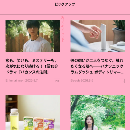
ピックアップ
Today's Update
恋も、笑いも、ミステリーも。
彼の想いが二人をつなぐ。触れ
次が気になり続ける！ 1話15分
たくなる肌へ──パナソニック
ドラマ『バカンスの法則』
ラムダッシュ ボディトリマーが
進化！
PR
PR
Entertainment
2026.8.7
Beauty
2026.8.5