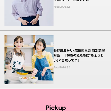
ておきパワー充電レシピ
Food
2026.8.6
長谷川あかり×岩田絵里奈 特別調理
対談 「30歳の私たちに“ちょうど
いい”自炊って？」
Food
2026.8.6
Pickup