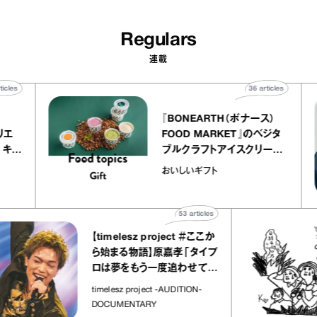
Regulars
連載
40
articles
36
articles
r
『BONEARTH（ボナース）
 アトリエ
FOOD MARKET』のベジタ
レープ キャ
ブルクラフトアイスクリーム
｜chico
｜真野知子の「おいしいギフ
おいしいギフト
ト」
53
articles
【timelesz project ＃ここか
ら始まる物語】原嘉孝「タイプ
ロは夢をもう一度追わせてく
れた場所」
timelesz project -AUDITION-
DOCUMENTARY