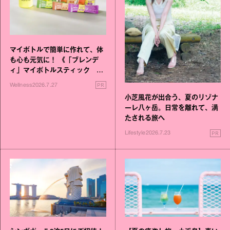
マイボトルで簡単に作れて、体
も心も元気に！ 《「ブレンデ
ィ」マイボトルスティック い
いこと毎日》シリーズが誕生
PR
Wellness
2026.7.27
小芝風花が出合う、夏のリゾナ
ーレ八ヶ岳。日常を離れて、満
たされる旅へ
PR
Lifestyle
2026.7.23