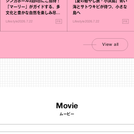
シンガポール3泊5日にご招待！
【夏の癒やし旅・小浜島】青い
「マーリー」がガイドする、多
海とサトウキビが待つ、小さな
文化と豊かな自然を楽しみ尽く
島へ
す旅
PR
PR
Lifestyle
2026.7.22
Lifestyle
2026.7.22
View all
Movie
ムービー