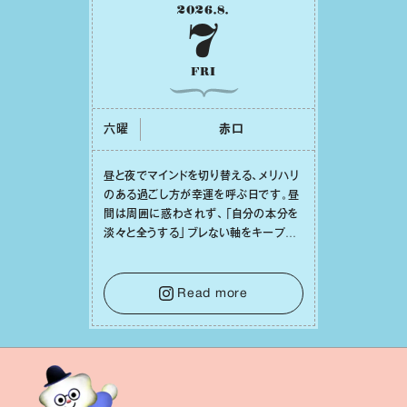
2026
.
8
.
7
FRI
六曜
⾚⼝
昼と夜でマインドを切り替える、メリハリ
のある過ごし⽅が幸運を呼ぶ⽇です。昼
間は周囲に惑わされず、「⾃分の本分を
淡々と全うする」ブレない軸をキープし
て。そして夜は、疲れや寂しさから⽢い
⾔葉に流されないよう、⼼にしっかりブ
レーキをかけること。この意識の切り替
Read more
えが、あなたに確かな安⼼感をもたらす
はずです。