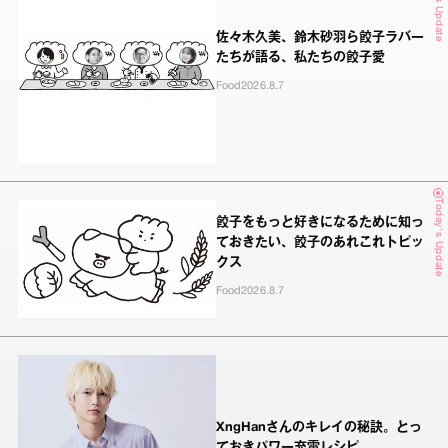
Today's Update
佐々木久美、鈴木砂羽ら餃子ラバー
たちが語る、私たちの餃子愛
Food
2026.8.7
Today's Update
餃子をもっと好きになるために知っ
ておきたい、餃子のあれこれトピッ
クス
Food
2026.8.7
XngHanさんのキレイの秘訣。とっ