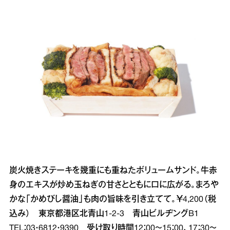
炭火焼きステーキを幾重にも重ねたボリュームサンド。牛赤
身のエキスが炒め玉ねぎの甘さとともに口に広がる。まろや
かな「かめびし醤油」も肉の旨味を引き立てて。￥4,200（税
込み） 東京都港区北青山1‐2‐3 青山ビルヂングB1
TEL：03・6812・9390 受け取り時間12：00～15：00、17：30～