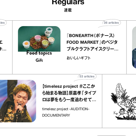
Regulars
連載
40
articles
36
articles
『BONEARTH（ボナース）
アトリエ
FOOD MARKET』のベジタ
ープ キャ
ブルクラフトアイスクリーム
chico
｜真野知子の「おいしいギフ
おいしいギフト
ト」
53
articles
【timelesz project ＃ここか
ら始まる物語】原嘉孝「タイプ
ロは夢をもう一度追わせてく
れた場所」
timelesz project -AUDITION-
DOCUMENTARY