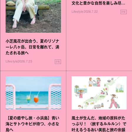
文化と豊かな自然を楽しみ尽く
す旅
PR
Lifestyle
2026.7.22
小芝風花が出合う、夏のリゾナ
ーレ八ヶ岳。日常を離れて、満
たされる旅へ
PR
Lifestyle
2026.7.23
【夏の癒やし旅・小浜島】青い
風土が生んだ、地域の原料がた
海とサトウキビが待つ、小さな
っぷり！ 〈旅するルルルン〉で
島へ
叶えるうるおい美肌と旅の余韻