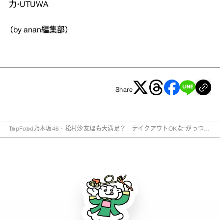
力・UTUWA
（by anan編集部）
Share
Top
Food
乃木坂46・松村沙友理も大満足？ テイクアウトOKな“がっつり
お肉”4選