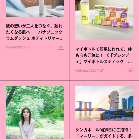
彼の想いが二人をつなぐ。触れ
たくなる肌へ──パナソニック
ラムダッシュ ボディトリマーが
進化！
PR
Beauty
2026.8.5
マイボトルで簡単に作れて、体
も心も元気に！ 《「ブレンデ
ィ」マイボトルスティック い
いこと毎日》シリーズが誕生
PR
Wellness
2026.7.27
シンガポール3泊5日にご招待！
「マーリー」がガイドする、多