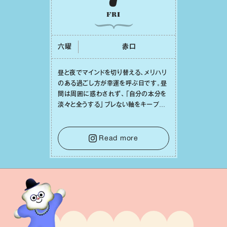
FRI
六曜
⾚⼝
昼と夜でマインドを切り替える、メリハリ
のある過ごし⽅が幸運を呼ぶ⽇です。昼
間は周囲に惑わされず、「⾃分の本分を
淡々と全うする」ブレない軸をキープし
て。そして夜は、疲れや寂しさから⽢い
⾔葉に流されないよう、⼼にしっかりブ
レーキをかけること。この意識の切り替
Read more
えが、あなたに確かな安⼼感をもたらす
はずです。