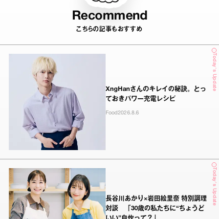
Recommend
こちらの記事もおすすめ
Today's Update
XngHanさんのキレイの秘訣。とっ
ておきパワー充電レシピ
Food
2026.8.6
Today's Update
長谷川あかり×岩田絵里奈 特別調理
対談 「30歳の私たちに“ちょうど
いい”自炊って？」