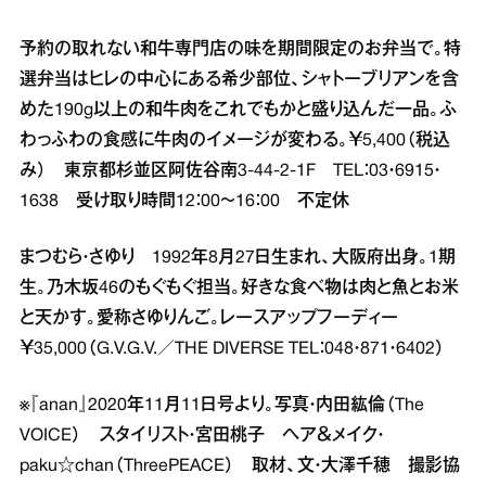
予約の取れない和牛専門店の味を期間限定のお弁当で。特
選弁当はヒレの中心にある希少部位、シャトーブリアンを含
めた190g以上の和牛肉をこれでもかと盛り込んだ一品。ふ
わっふわの食感に牛肉のイメージが変わる。￥5,400（税込
み） 東京都杉並区阿佐谷南3‐44‐2‐1F TEL：03・6915・
1638 受け取り時間12：00～16：00 不定休
まつむら・さゆり 1992年8月27日生まれ、大阪府出身。1期
生。乃木坂46のもぐもぐ担当。好きな食べ物は肉と魚とお米
と天かす。愛称さゆりんご。レースアップフーディー
￥35,000（G.V.G.V.／THE DIVERSE TEL：048・871・6402）
※『anan』2020年11月11日号より。写真・内田紘倫（The
VOICE） スタイリスト・宮田桃子 ヘア＆メイク・
paku☆chan（ThreePEACE） 取材、文・大澤千穂 撮影協