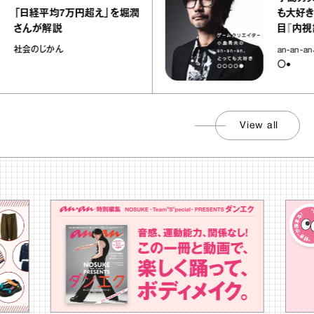
日経平均7万円超え」を堀潤
も大好き○○○○
んが解説
目『内視鏡決死
会のじかん
an-an-an、と
〇●
View all