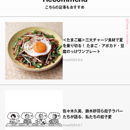
こちらの記事もおすすめ
Today's Update
＜たまご編＞三大チャージ食材で夏
を乗り切る！ たまご・アボカド・豆
腐のっけワンプレート
Food
2026.8.8
佐々木久美、鈴木砂羽ら餃子ラバー
たちが語る、私たちの餃子愛
Food
2026.8.7