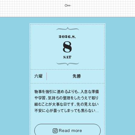
2026
.
8
.
8
SAT
六曜
先勝
物事を強引に進めるよりも、⼊念な準備
や学習、気持ちの整理をしたうえで取り
組むことが⼤事な⽇です。先の⾒えない
不安に⼼が曇ってしまっても焦らない
で。意思を伝える⼯夫をしたり、あなた⾃
⾝や疲れていそうな⼈をいたわることに
時間を使いましょう。ここでしっかりとエ
Read more