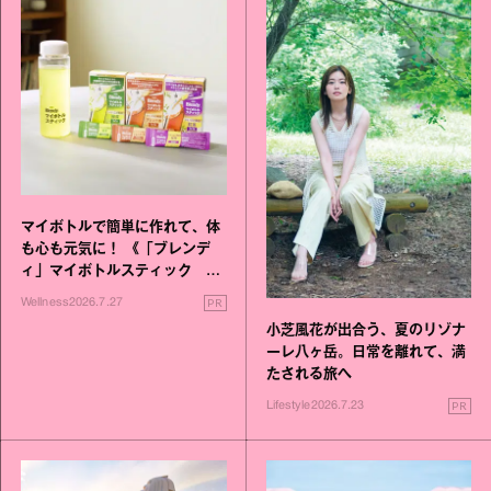
マイボトルで簡単に作れて、体
も心も元気に！ 《「ブレンデ
ィ」マイボトルスティック い
いこと毎日》シリーズが誕生
PR
Wellness
2026.7.27
小芝風花が出合う、夏のリゾナ
ーレ八ヶ岳。日常を離れて、満
たされる旅へ
PR
Lifestyle
2026.7.23