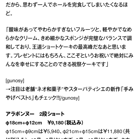
だから、思わず一人でホールを完食してしまいたくなるほ
ど。
「酸味があってやわらかすぎないフルーツと、軽やかでなめ
らかなクリーム、きめ細かなスポンジが完璧なバランスで調
和しており、王道ショートケーキの最高峰だなあと思いま
す。プレゼントにはもちろん、ここぞというお祝いで絶対にみ
んなを幸せにすることのできる祝祭ケーキです」
[gunosy]
→
注目は老舗“ネオ和菓子”やスターパティシエの新作「手み
やげベスト5」
もチェック！！[/gunosy]
アラボンヌー 2段ショート
φ18cm+φ12cm ￥9,180（税込み）
φ15cm+φ9cmは￥5,940、φ21cm+φ15cmは￥11,880（共