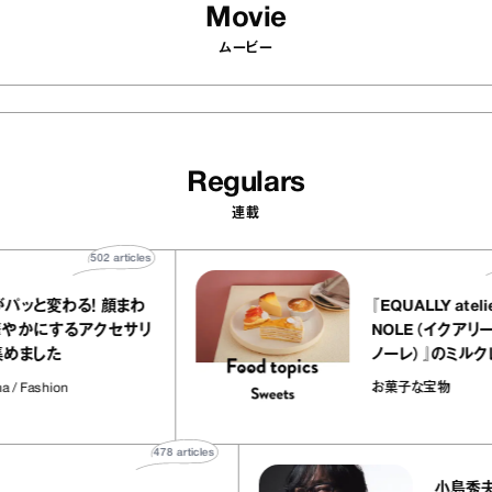
Movie
ムービー
Regulars
連載
502
articles
印象がパッと変わる！ 顔まわ
『EQUALLY 
りを華やかにするアクセサリ
NOLE（イ
ーを集めました
ノーレ）』
ラメルバニ
Antenna / Fashion
お菓子な宝
の“お菓子
478
articles
小島秀夫のan‐