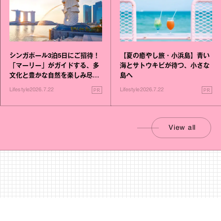
シンガポール3泊5日にご招待！
【夏の癒やし旅・小浜島】青い
「マーリー」がガイドする、多
海とサトウキビが待つ、小さな
文化と豊かな自然を楽しみ尽く
島へ
す旅
PR
PR
Lifestyle
2026.7.22
Lifestyle
2026.7.22
View all