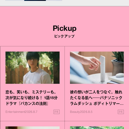
Pickup
ピックアップ
恋も、笑いも、ミステリーも。
彼の想いが二人をつなぐ。触れ
次が気になり続ける！ 1話15分
たくなる肌へ──パナソニック
ドラマ『バカンスの法則』
ラムダッシュ ボディトリマーが
進化！
PR
PR
Entertainment
2026.8.7
Beauty
2026.8.5