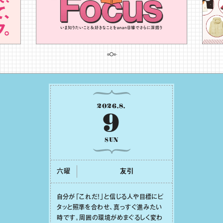
2026
.
8
.
9
SUN
六曜
友引
⾃分が「これだ！」と信じる⼈や⽬標にピ
タッと照準を合わせ、真っすぐ進みたい
時です。周囲の環境がめまぐるしく変わ