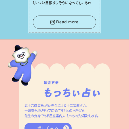
り、つい⽬移りしそうになっても、あれこ
れ迷う必要はありません。余計なノイズ
をそっと⼿放し、⽬の前のことに集中しま
しょう。そのブレない決意が、あなたにと
Read more
って有意義で安定した成果を引き寄せま
す。
毎週更新
五十六謀星もっちぃ先生による十二星座占い。
一週間をポジティブに過ごすためのお告げを、
先生の分身である星座案内人・もっちぃがお届けします。
詳しくみる