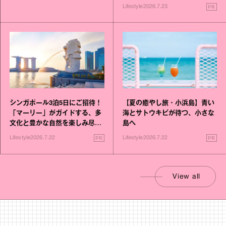
PR
Lifestyle
2026.7.23
シンガポール3泊5日にご招待！
【夏の癒やし旅・小浜島】青い
「マーリー」がガイドする、多
海とサトウキビが待つ、小さな
文化と豊かな自然を楽しみ尽く
島へ
す旅
PR
PR
Lifestyle
2026.7.22
Lifestyle
2026.7.22
View all