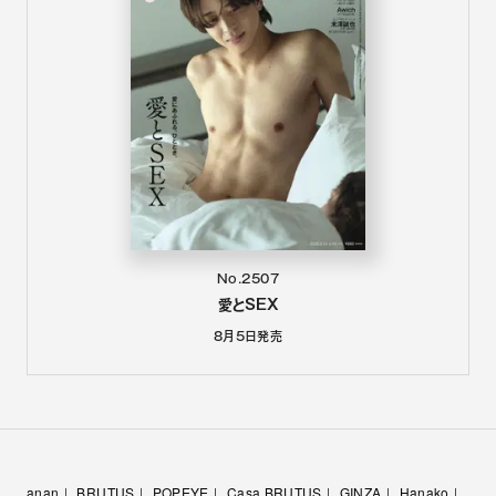
No.2507
愛とSEX
8月5日
発売
anan
BRUTUS
POPEYE
Casa BRUTUS
GINZA
Hanako