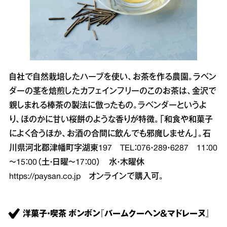
自社で自然栽培したハーブを使い、お茶を作る農園。ラベン
ダーの茎を焙煎したカフェインフリーのこのお茶は、金沢で
親しまれる棒茶の製法に倣ったもの。ラベンダーというよ
り、ほのかに甘い桜餅のような香りが特徴。「和食や和菓子
によく合うほか、お酒の合間に飲んでも邪魔しません」。石
川県河北郡津幡町字湖東197 TEL：076・289・6287 11：00
～15：00（土・日曜～17：00） 水・木曜休
https://paysan.co.jp
オンラインで購入可。
洋菓子・喫茶 ボンボン『バームクーヘン＆マドレーヌ』