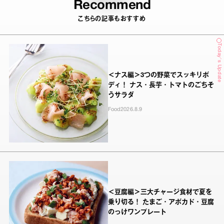
Recommend
こちらの記事もおすすめ
Today's Update
＜ナス編＞3つの野菜でスッキリボ
ディ！ ナス・長芋・トマトのごちそ
うサラダ
Food
2026.8.9
＜豆腐編＞三大チャージ食材で夏を
乗り切る！ たまご・アボカド・豆腐
のっけワンプレート