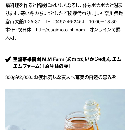
鍋料理を作ると格段においしくなるし、体もポカポカと温ま
ります。寒い冬のちょっとしたご挨拶代わりに」。神奈川県鎌
倉市大船1‐25‐37 TEL：0467・46・2454 10：00～18：30
木・日・祝日休
http://sugimoto-ph.com
オンラインで購
入可。
亜熱帯果樹園 M.M Farm（あねったいかじゅえん エム
エムファーム）『原生林の雫』
300g￥2,000。お疲れ気味な友人へ奄美の自然の恵みを。