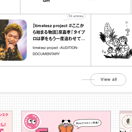
宝物”
ト」
53
articles
【timelesz project ＃ここか
ら始まる物語】原嘉孝「タイプ
ロは夢をもう一度追わせてく
れた場所」
timelesz project -AUDITION-
DOCUMENTARY
View all