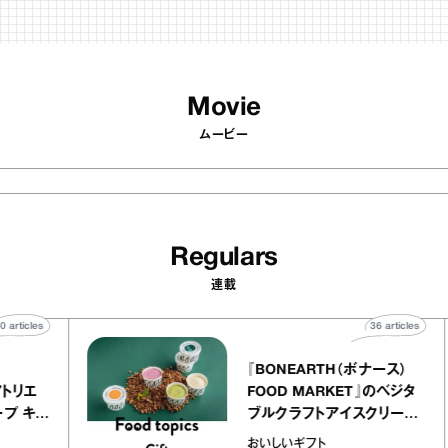
Movie
ムービー
Regulars
連載
40
articles
36
art
telier
『BONEARTH（ボナース
アリー アトリエ
FOOD MARKET』のベ
ミルクレープ キャ
ブルクラフトアイスクリ
ユほか｜chico
｜真野知子の「おいしい
おいしいギフト