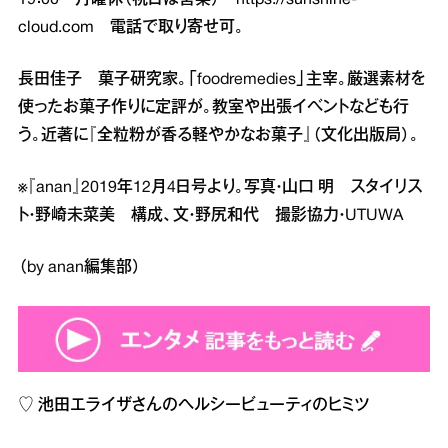
cloud.com
電話で取り寄せ可。
長田佳子 菓子研究家。「foodremedies」主宰。厳選素材を
使ったお菓子作りに定評が。教室や出張イベントなども行
う。近著に『全粒粉が香る軽やかなお菓子』（文化出版局）。
※『anan』2019年12月4日号より。写真・山口 明 スタイリス
ト・野崎未菜美 構成、文・野尻和代 撮影協力・UTUWA
（by anan編集部）
♡
池田エライザさんのヘルシービューティのヒミツ