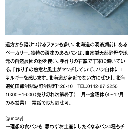
遠方から駆けつけるファンも多い、北海道の洞爺湖前にある
ベーカリー。独特の酸味のあるパンは、自家製天然酵母や地
元の自然農園の粉を使い、手作りの石窯で丁寧に焼いてい
る。「作り手の熱意と風土がマッチしていて、パン自体にエ
ネルギーを感じます。北海道が身近でない方にぜひ」。北海
道虻田郡洞爺湖町洞爺町128‐10 TEL：0142・87・2250
10：00～16：00（売り切れ次第終了） 月～金曜休（4～12月
のみ営業） 電話で取り寄せ可。
[gunosy]
→
理想の食パンも! 思わずお土産にしたくなるパン4種
もチ